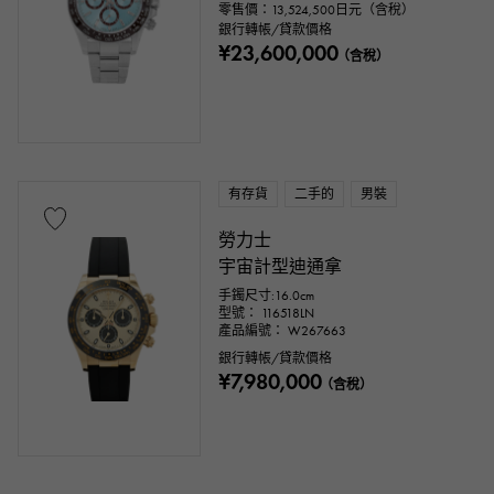
零售價：
13,524,500
日元（含稅）
銀行轉帳/貸款價格
¥23,600,000
（含稅）
有存貨
二手的
男裝
勞力士
宇宙計型迪通拿
手鐲尺寸:16.0cm
型號： 116518LN
產品編號： W267663
銀行轉帳/貸款價格
¥7,980,000
（含稅）