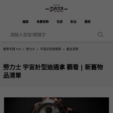
鐘錶
珠寶首飾
包袋
新品
購買
雪崎
ROLEX
HUBLOT
新娘
伯金
奧塔克羅亞
品牌首飾
選擇珠寶
珠寶
珠寶首飾
勞力士
宇舶
奢華手錶 TOP
>
勞力士
>
宇宙計型迪通拿
>
產品清單
OMEGA
BREITLING
凱利
Picotan鎖
歐米茄
百年靈
REGALIA
DOUBLE TOP
勞力士 宇宙計型迪通拿 觀看 | 新舊物
A.LANGE & SOHNE
富豪
Breguet
雙頂
花園派對
伊芙琳
朗格與索恩
寶gue
品清單
YOBIKO
NOMBRE
PATEK PHILIPPE
洋子
IWC
貴族
錢包
魅力
IWC
百達翡麗
NOMBRE putite
ALPHA
FRANCK MULLER
翁布利
RICHARD MILLE
阿爾法
配飾
其他
弗蘭克·穆勒（Frank
理查德·米勒
ALPHA putite
eclat
Muller）
阿爾法·珀蒂（Alpha Petit）
埃克拉特
愛馬仕包包
VACHERON
PANERAI