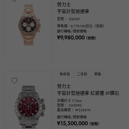
勞力士
宇宙計型迪通拿
型號： 126505
零售價：
8,779,100
日元（含稅）
銀行轉帳/貸款價格
¥9,980,000
（含稅）
有存貨
二手的
男裝
勞力士
宇宙計型迪通拿 紅碧璽 8P鑽石
手鐲尺寸:17.0cm
型號： 116509G
產品編號： W228676
銀行轉帳/貸款價格
¥15,500,000
（含稅）