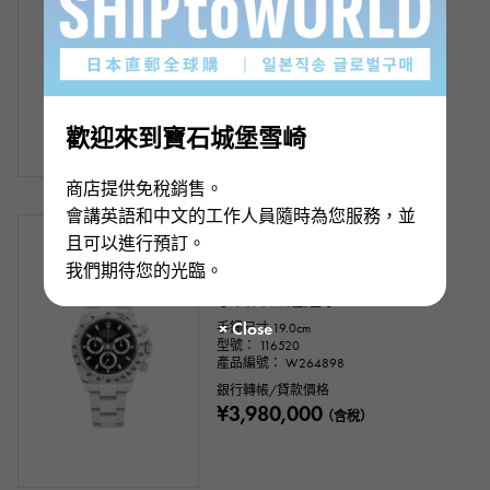
手鐲尺寸:19.0cm
型號： 126503
產品編號： W267359
零售價：
3,642,100
日元（含稅）
銀行轉帳/貸款價格
¥4,470,000
（含稅）
歡迎來到寶石城堡雪崎
商店提供免稅銷售。
會講英語和中文的工作人員隨時為您服務，並
有存貨
二手的
男裝
且可以進行預訂。
我們期待您的光臨。
勞力士
宇宙計型迪通拿
手鐲尺寸:19.0cm
型號： 116520
產品編號： W264898
銀行轉帳/貸款價格
¥3,980,000
（含稅）