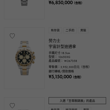
¥6,850,000
（含稅）
有存貨
二手的
男裝
勞力士
宇宙計型迪通拿
手鐲尺寸:18.5cm
型號： 126503G
產品編號： W267358
零售價：
3,952,300
日元（含稅）
銀行轉帳/貸款價格
¥5,150,000
（含稅）
入選「至尊腕錶展」的產品