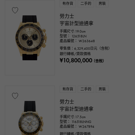
有存貨
二手的
男裝
勞力士
宇宙計型迪通拿
手鐲尺寸:19.0cm
型號： 126518LN
產品編號： W263648
零售價：
6,329,400
日元（含稅）
銀行轉帳/貸款價格
¥10,800,000
（含稅）
有存貨
二手的
男裝
勞力士
宇宙計型迪通拿
手鐲尺寸:17.5cm
型號： 116518LNNG
產品編號： W267894
銀行轉帳/貸款價格