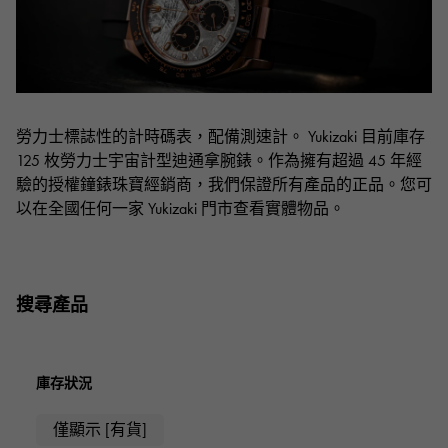
RICH CROSS
TwinPinky
CONSTANTIN
沛納海
豐富的十字架
雙小指
江詩丹頓
AUDEMARS PIGUET
JAEGER LE COULTRE
ANGLER
ETERNITY
愛彼（Audemars Piguet）
積家
釣魚者
全圈排鑽戒指
CHANEL
Cartier
HIMAWARI
YUKIZAKI BACHIKAN
香奈兒
卡地亞
葵花
雪崎梵蒂岡
勞力士標誌性的計時碼表，配備測速計。 Yukizaki 目前庫存
HARRY WINSTON
BVLGARI
USED NOMBRE
USED ALPHA
125 枚勞力士宇宙計型迪通拿腕錶。作為擁有超過 45 年經
哈里·溫斯頓
寶格麗
貴族認證二手
Alpha 認證二手車
驗的授權鐘錶珠寶經銷商，我們保證所有產品的正品。您可
ZENITH
TAG HEUER
以在全國任何一家 Yukizaki 門市查看實體物品。
真力時
豪雅（Tag Heuer）
對原始物珠寶一覽
DUNAMIS
TABLE CLOCK
動力
台鐘
VINTAGE WATCH
搜尋產品
復古手錶
查看所有手錶品牌
庫存狀況
僅顯示 [有貨]