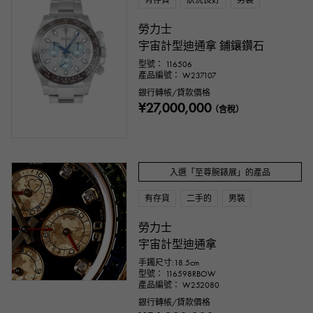
有存貨
狀況良好
男裝
勞力士
宇宙計型迪通拿 鋪鑲鑽石
型號： 116506
產品編號： W237107
銀行轉帳/貸款價格
¥27,000,000
（含稅）
入選「至尊腕錶展」的產品
有存貨
二手的
男裝
勞力士
宇宙計型迪通拿
手鐲尺寸:18.5cm
型號： 116598RBOW
產品編號： W252080
銀行轉帳/貸款價格