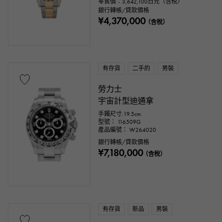
零售價：
3,642,100
日元（含稅）
銀行轉帳/貸款價格
¥4,370,000
（含稅）
有存貨
二手的
男裝
勞力士
宇宙計型迪通拿
手鐲尺寸:19.5cm
型號： 116509G
產品編號： W264020
銀行轉帳/貸款價格
¥7,180,000
（含稅）
有存貨
新品
男裝