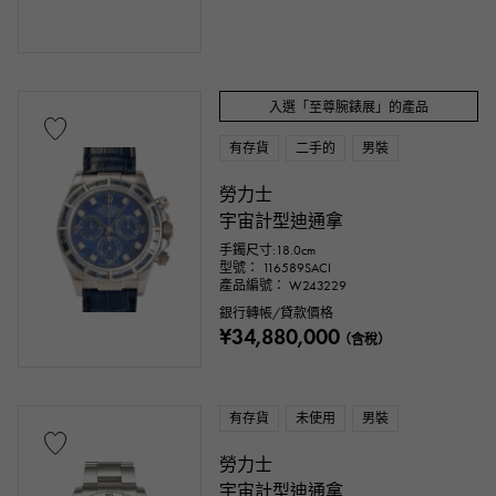
入選「至尊腕錶展」的產品
有存貨
二手的
男裝
勞力士
宇宙計型迪通拿
手鐲尺寸:18.0cm
型號： 116589SACI
產品編號： W243229
銀行轉帳/貸款價格
¥34,880,000
（含稅）
有存貨
未使用
男裝
勞力士
宇宙計型迪通拿