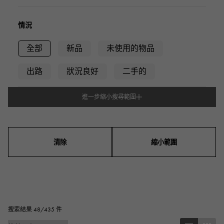
情況
全部
新品
未使用的物品
出路
狀況良好
二手的
進一步縮小搜尋範圍
型式
男裝
女士們
男女通用的
清除
縮小範圍
錶殼形狀
方塊
矩形的
圓形的
八角形
桶形（酒桶形）
橢圓形
搜索結果 48/435 件