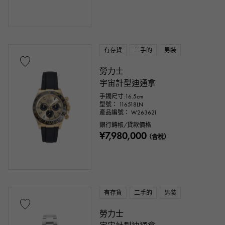
有存貨
二手的
男裝
勞力士
宇宙計型迪通拿
手鐲尺寸:16.5cm
型號： 116518LN
產品編號： W263621
銀行轉帳/貸款價格
¥7,980,000
（含稅）
有存貨
二手的
男裝
勞力士