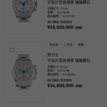
宇宙計型迪通拿 鋪鑲鑽石
手鐲尺寸:17.0cm
型號： 116576TBR
產品編號： W227593
銀行轉帳/貸款價格
¥38,800,000
（含稅）
配件類
有存貨
二手的
男裝
正品包裝盒
保固期
鑑定書
勞力士
宇宙計型迪通拿 鋪鑲鑽石
鑑別書
維修聲明
維修保修
手鐲尺寸:18.0cm
型號： 116576TBR
產品編號： W228686
價錢
銀行轉帳/貸款價格
¥36,800,000
（含稅）
一萬日元 ～
一萬日元