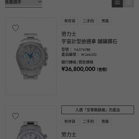
靠墊型（靠墊盒）
其他
有存貨
二手的
男裝
手錶材質
勞力士
不銹鋼材質
黃金
玫瑰金
宇宙計型迪通拿 鋪鑲鑽石
型號： 116576TBR
白金
鉑金
紅金
玫瑰金
產品編號： W246332
銀行轉帳/貸款價格
¥36,800,000
碳素
陶瓷的
鈦金
金王
（含稅）
塞多納金
永恆玫瑰金
ar
金鑽
黑鑽石
其他
入選「至尊腕錶展」的產品
文字盤色
有存貨
二手的
男裝
勞力士