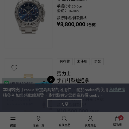
手鐲尺寸:20.0cm
型號： 116509
銀行轉帳/貸款價格
¥8,800,000
（含稅）
有存貨
未使用
男裝
勞力士
宇宙計型迪通拿
手鐲尺寸:19.0cm
本網站使用 cookie 來提高網站的可用性。 關於cookies的使用
私隱政策
型號： 126508
請參考 如果您繼續瀏覽，我們將假定您同意取得 cookie。
零售價：
8,199,400
日元（含稅）
同意
銀行轉帳/貸款價格
¥10,500,000
（含稅）
0
購物車
查找產品
店舖一覽
我的頁面
選單