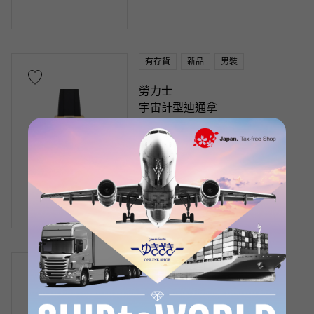
有存貨
新品
男裝
勞力士
宇宙計型迪通拿
型號： 126518LN
零售價：
6,329,400
日元（含稅）
銀行轉帳/貸款價格
¥11,700,000
（含稅）
有存貨
二手的
男裝
勞力士
宇宙計型迪通拿