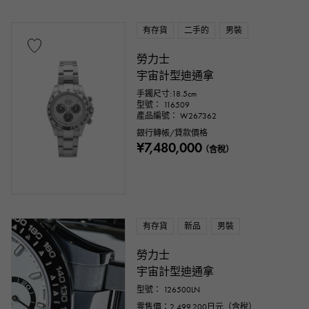
有存貨
二手的
男裝
勞力士
宇宙計型迪通拿
手鐲尺寸:18.5cm
型號： 116509
產品編號： W267362
銀行轉帳/貸款價格
¥7,480,000
（含稅）
有存貨
新品
男裝
勞力士
宇宙計型迪通拿
型號： 126500LN
零售價：
2,499,200
日元（含稅）