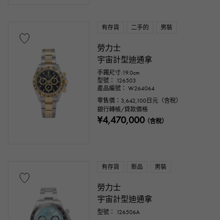
有存貨
二手的
男裝
勞力士
宇宙計型迪通拿
手鐲尺寸:19.0cm
型號： 126503
產品編號： W264064
零售價：
3,642,100
日元（含稅）
銀行轉帳/貸款價格
¥4,470,000
（含稅）
有存貨
新品
男裝
勞力士
宇宙計型迪通拿
型號： 126506A