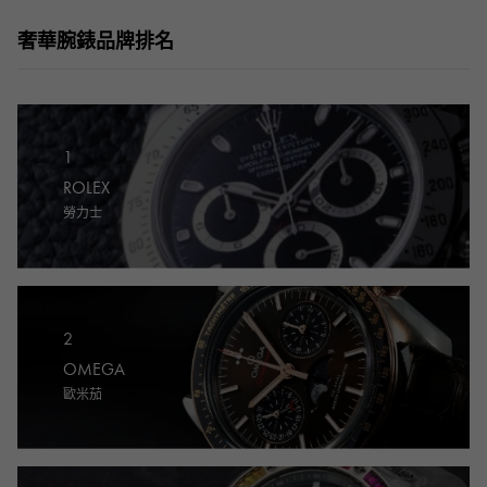
RICH CROSS
TwinPinky
CONSTANTIN
沛納海
豐富的十字架
雙小指
江詩丹頓
奢華腕錶品牌排名
AUDEMARS PIGUET
JAEGER LE COULTRE
ANGLER
ETERNITY
愛彼（Audemars Piguet）
積家
釣魚者
全圈排鑽戒指
CHANEL
Cartier
HIMAWARI
YUKIZAKI BACHIKAN
香奈兒
卡地亞
葵花
雪崎梵蒂岡
1
HARRY WINSTON
BVLGARI
USED NOMBRE
USED ALPHA
ROLEX
哈里·溫斯頓
寶格麗
貴族認證二手
Alpha 認證二手車
勞力士
ZENITH
TAG HEUER
真力時
豪雅（Tag Heuer）
對原始物珠寶一覽
DUNAMIS
TABLE CLOCK
動力
台鐘
VINTAGE WATCH
2
復古手錶
OMEGA
歐米茄
查看所有手錶品牌