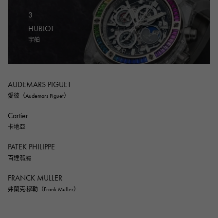
3
HUBLOT
宇舶
AUDEMARS PIGUET
愛彼（Audemars Piguet）
Cartier
卡地亞
PATEK PHILIPPE
百達翡麗
FRANCK MULLER
弗蘭克·穆勒（Frank Muller）