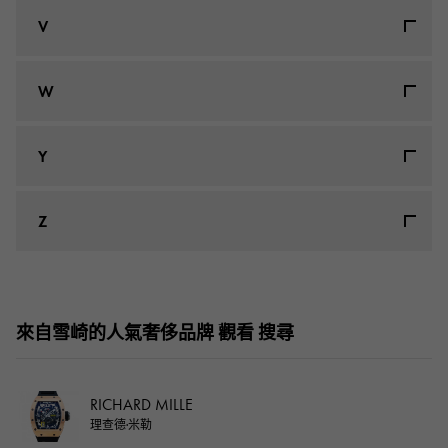
(SIGNORETTI)
羅傑·杜比斯
男裝 (19)
莫雷拉托
男裝 (322)
(BOMBERG)
英國德國設計
V
男裝 (0)
(ROGER DUBUIS)
伯爵
男裝 (2)
杜嘉班納（Dolce＆Gabbana）
(MORELLATO)
男裝 (55)
(UK GERMAN DESIGN)
帝陀（Tudor）
男裝 (3)
杰拉爾德·甘塔
(PIAGET)
其他
男裝 (149)
(Dolce & Gabbana)
志賀設計
男裝 (3)
男裝 (4)
(TUDOR)
杜松子酒
男裝 (0)
(GERALD GENTA)
(OTHER)
男裝 (1)
(CIGA Design)
江詩丹頓
W
(SINN)
羅馬杰羅姆
男裝 (519)
勃朗峰
男裝 (1)
(VACHERON CONSTANTIN)
潛艇
男裝 (2)
(ROMAIN JEROME)
皮埃爾·昆茲
男裝 (0)
(MONTBLANC)
男裝 (2)
(U-BOAT)
天梭
杰拉爾德·查爾斯
(PIERRE KUNZ)
男裝 (0)
市民
焊工
Y
男裝 (1)
(TISSOT)
Strada
男裝 (100)
男裝 (144)
(GERALD CHARLES)
男裝 (0)
(CITIZEN)
(WELDER)
梵克雅寶
(STRADA)
勞力士
男裝 (0)
男裝 (16871)
(Van Cleef & Arpels)
日內瓦環球影城
(ROLEX)
Perlet
男裝 (0)
Z
男裝 (3)
(UNIVERSAL GENEVE)
蒂芙尼
Y24
男裝 (0)
摩納哥地理
(PERRELET)
男裝 (65)
香奈兒
沃爾瑟姆
男裝 (105)
(TIFFANY&Co.)
施華洛世奇
男裝 (784)
男裝 (6)
(GIO MONACO)
男裝 (0)
(CHANEL)
(WALTHAM)
范思哲
(SWAROVSKI)
男裝 (238)
真力時
(Versace)
尤利西斯（Ulysse Nardin）
男裝 (278)
保羅·皮科
男裝 (14)
(ZENITH)
年輕人與布雷森
男裝 (0)
(ULYSSE NARDIN)
紐約蒂萊特
男裝 (42)
芝柏
(PAUL PICOT)
男裝 (3)
來自雪崎的人氣奢侈品牌 觀看 搜尋
(Yonger&Bresson)
尚美
男裝 (38)
(TIRET NEW YORK)
精工
男裝 (8)
(GIRARD PERREGAUX)
男裝 (97)
(CHAUMET)
(SEIKO)
鮑爾
RICHARD MILLE
男裝 (0)
Terra Cielo Mare
(POIRAY)
男裝 (54)
蕭邦
理查德·米勒
(TERRA CIELO MARE)
原裝錶帶
男裝 (50)
男裝 (0)
(Chopard)