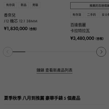
有存貨
新品
男裝
推薦的百達翡
香奈兒
有存貨
二手的
女士
J12 機芯 12.1 38MM
百達翡麗
¥1,830,000
（含稅）
卡拉特拉瓦
¥3,480,000
（含稅）
鐘錶 查看新產品列表
夏季秋季
八月到推薦 豪華手錶 5 個產品