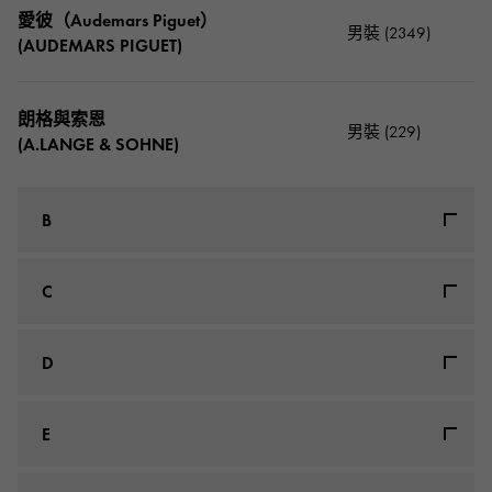
愛彼（Audemars Piguet）
男裝 (2349)
(AUDEMARS PIGUET)
朗格與索恩
男裝 (229)
(A.LANGE & SOHNE)
B
維尤蒙特
C
男裝 (0)
(BIJOUMONTRE)
柯蒂斯
D
男裝 (2)
(CURTIS&Co)
布歇龍
男裝 (71)
(BOUCHERON)
德比和薩爾登·布蘭克
E
男裝 (1)
(DUBEY&SCHALDENBRAND)
卡爾·布徹勒
男裝 (0)
(CARL F.BUCHERER)
百年靈