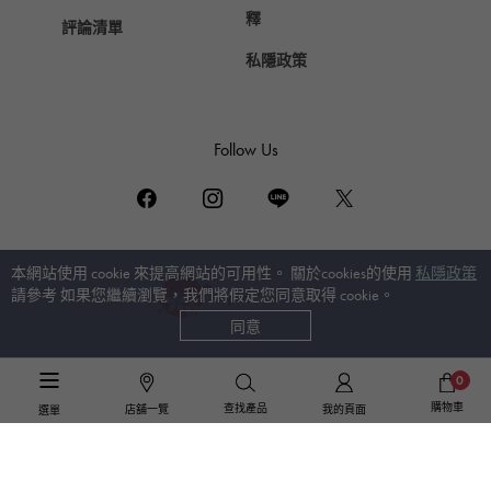
釋
評論清單
私隱政策
Follow Us
本網站使用 cookie 來提高網站的可用性。 關於cookies的使用
私隱政策
請參考 如果您繼續瀏覽，我們將假定您同意取得 cookie。
同意
公司網站
0
購物車
婚禮現場
查找產品
店舖一覽
我的頁面
選單
© Gem Castle Yukizaki。保留所有權利。