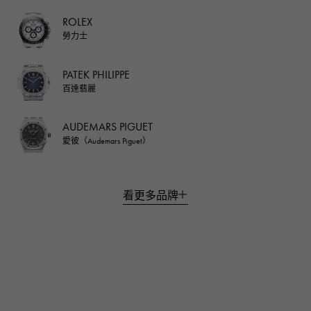
(STRAP)
ROLEX
保時捷設計
男裝 (3)
傾向
勞力士
(PORSCHE DESIGN)
男裝 (97)
恰佩克
(TENDENCE)
男裝 (3)
(CZAPEK)
PATEK PHILIPPE
Polo Ralph Lauren
百達翡麗
男裝 (1)
雙人房
(Polo Ralph Lauren)
男裝 (0)
(TRUME)
AUDEMARS PIGUET
愛彼（Audemars Piguet）
老橋
男裝 (0)
(Ponte Vecchio)
看更多品牌