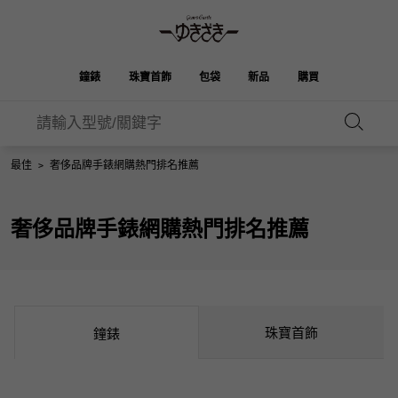
鐘錶
珠寶首飾
包袋
新品
購買
雪崎
ROLEX
HUBLOT
新娘
伯金
奧塔克羅亞
品牌首飾
選擇珠寶
最佳
>
奢侈品牌手錶網購熱門排名推薦
珠寶
珠寶首飾
勞力士
宇舶
OMEGA
BREITLING
凱利
Picotan鎖
歐米茄
百年靈
REGALIA
DOUBLE TOP
奢侈品牌手錶網購熱門排名推薦
A.LANGE & SOHNE
富豪
Breguet
雙頂
花園派對
伊芙琳
朗格與索恩
寶gue
YOBIKO
NOMBRE
PATEK PHILIPPE
洋子
IWC
貴族
錢包
魅力
IWC
百達翡麗
NOMBRE putite
ALPHA
FRANCK MULLER
翁布利
RICHARD MILLE
阿爾法
配飾
其他
珠寶首飾
鐘錶
弗蘭克·穆勒（Frank
理查德·米勒
ALPHA putite
eclat
Muller）
阿爾法·珀蒂（Alpha Petit）
埃克拉特
愛馬仕包包
VACHERON
PANERAI