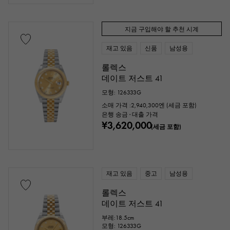
가격
지금 구입해야 할 추천 시계
재고 있음
신품
남성용
만엔 ～
만엔
롤렉스
데이트 저스트 41
모형: 126333G
소매 가격 :
2,940,300
엔 (세금 포함)
은행 송금 · 대출 가격
¥3,620,000
(세금 포함)
재고 있음
중고
남성용
롤렉스
데이트 저스트 41
부레:18.5cm
모형: 126333G