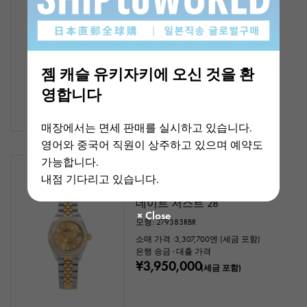
데이트 저스트 36
부레:19.5cm
모형: 126283RBR
은행 송금 · 대출 가격
¥4,500,000
젬 캐슬 유키자키에 오신 것을 환
(세금 포함)
영합니다
매장에서는 면세 판매를 실시하고 있습니다.
영어와 중국어 직원이 상주하고 있으며 예약도
가능합니다.
재고 있음
신품
여성
내점 기다리고 있습니다.
롤렉스
데이트 저스트 28
모형: 279383RBR
소매 가격 :
3,307,700
엔 (세금 포함)
은행 송금 · 대출 가격
¥3,950,000
(세금 포함)