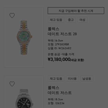
지금 구입해야 할 추천 시계
재고 있음
중고
여성
롤렉스
데이트 저스트 28
부레:16.0cm
모형: 279383RBR
상품 ID: W262682
은행 송금 · 대출 가격
¥3,180,000
(세금 포함)
재고 있음
미사용
남성용
롤렉스
데이트 저스트
부레:18.5cm
모형: 126234