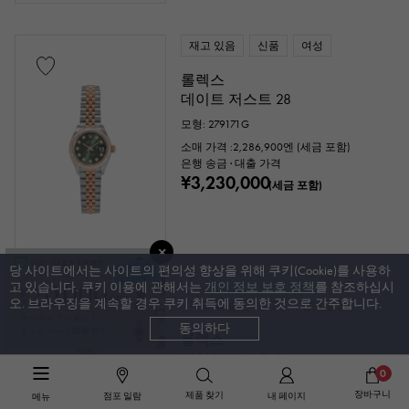
재고 있음
신품
여성
롤렉스
데이트 저스트 28
모형: 279171G
소매 가격 :
2,286,900
엔 (세금 포함)
은행 송금 · 대출 가격
¥3,230,000
(세금 포함)
당 사이트에서는 사이트의 편의성 향상을 위해 쿠키(Cookie)를 사용하
고 있습니다. 쿠키 이용에 관해서는
개인 정보 보호 정책
를 참조하십시
오. 브라우징을 계속할 경우 쿠키 취득에 동의한 것으로 간주합니다.
재고 있음
중고
남녀 겸용
동의하다
롤렉스
데이트 저스트 31
0
부레:17.5cm
장바구니
제품 찾기
점포 일람
내 페이지
메뉴
모형: 278341RBR