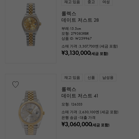
재고 있음
중고
여성
롤렉스
데이트 저스트 28
부레:15.5cm
모형: 279383RBR
상품 ID: W259967
소매 가격 :
3,307,700
엔 (세금 포함)
¥3,130,000
(세금 포함)
재고 있음
신품
남성용
롤렉스
데이트 저스트 41
모형: 126333
소매 가격 :
2,630,100
엔 (세금 포함)
은행 송금 · 대출 가격
¥3,060,000
(세금 포함)