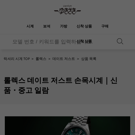
시계
보석
가방
신착 상품
구매
신착 상품
버킨
오타쿠로아
YUKIZAKI
ROLEX
HUBLOT
신부
브랜드 보석
셀렉트 쥬얼리
보석
롤렉스
위블로
보석
럭셔리 시계 TOP
>
롤렉스
>
데이트 저스트
>
상품 목록
켈리
피코 탄 락
OMEGA
BREITLING
오메가
브라 이틀 링
REGALIA
DOUBLE TOP
롤렉스 데이트 저스트 손목시계｜신
레 갈리아
더블 톱
정원 파티
에블린
A.LANGE & SOHNE
Breguet
랭
브레게
품・중고 일람
YOBIKO
NOMBRE
호루라기
논부루
지갑
매력
PATEK PHILIPPE
IWC
IWC
파텍 필립
NOMBRE putite
ALPHA
논부루 쁘띠
알파
소품
기타
FRANCK MULLER
RICHARD MILLE
프랭크 뮬러
리차드 밀
ALPHA putite
eclat
알파 쁘띠
에끌라
VACHERON
PANERAI
헤르메스 백
CONSTANTIN
파네 라이