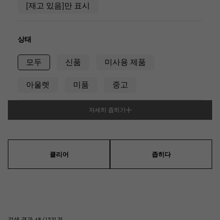
[재고 있음]만 표시
상태
모두
신품
미사용 제품
아울렛
미품
중고
자세히 좁히기
유형
남성용
여성
남녀 겸용
클리어
좁히다
케이스 형상
정사각형(스퀘어)
직사각형(렉탄 귤러)
검색 결과 48/1531건