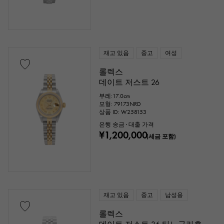
재고 있음
중고
여성
롤렉스
데이트 저스트 26
부레:17.0cm
모형: 79173NRD
상품 ID: W258153
은행 송금 · 대출 가격
¥1,200,000
(세금 포함)
재고 있음
중고
남성용
롤렉스