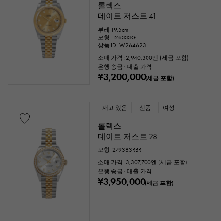
롤렉스
데이트 저스트 41
문자 다이얼 색상
부레:19.5cm
모형: 126333G
상품 ID: W264623
소매 가격 :
2,940,300
엔 (세금 포함)
은행 송금 · 대출 가격
¥3,200,000
(세금 포함)
재고 있음
신품
여성
롤렉스
데이트 저스트 28
부속품
모형: 279383RBR
소매 가격 :
3,307,700
엔 (세금 포함)
순정 박스
보증서
감정
식별
은행 송금 · 대출 가격
¥3,950,000
(세금 포함)
수리 명세서
수리 보증서