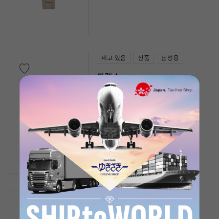
재고 있음
신품
남성용
롤렉스
데이트 저스트 41
모형: 126333
소매 가격 :
2,630,100
엔 (세금 포함)
은행 송금 · 대출 가격
¥3,340,000
(세금 포함)
재고 있음
미사용
남성용
롤렉스