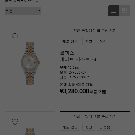
원형(라운드)
팔각형(옥타곤)
통형(토노)
타원형(타원형)
쿠션형(쿠션 케이스)
기타
지금 구입해야 할 추천 시계
재고 있음
중고
여성
시계 재질
롤렉스
데이트 저스트 28
스테인레스
옐로우 골드
핑크 골드
부레:15.5cm
모형: 279383RBR
화이트 골드
플래티넘
레드 골드
상품 ID: W260349
은행 송금 · 대출 가격
로즈 골드
카본
¥3,280,000
세라믹
(세금 포함)
티타늄
킹 골드
세도나 골드
지금 구입해야 할 추천 시계
에버 로즈 골드
자리우무
재고 있음
중고
남성용
다이아몬드
블랙 다이아몬드
기타