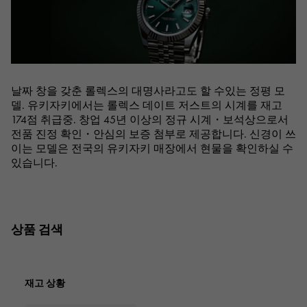
RICH CROSS
TwinPinky
바 쉐론 콘스탄틴
리치 크로스
트윈 핑키
AUDEMARS PIGUET
JAEGER LE COULTRE
ANGLER
ETERNITY
오데 마 피게
예거 르쿨 트르
앵글러
영원
CHANEL
Cartier
HIMAWARI
YUKIZAKI BACHIKAN
샤넬
까르띠에
해바라기
유키자키 바티칸
날짜 창을 갖춘 롤렉스의 대명사라고도 할 수있는 정평 모
HARRY WINSTON
BVLGARI
USED NOMBRE
USED ALPHA
델. 유키자키에서는 롤렉스 데이트 저스트의 시계를 재고
해리 윈스턴
불가리
Nomble 인증 중고
알파 인증 중고
174점 취급중. 창업 45년 이상의 정규 시계・보석상으로서
ZENITH
TAG HEUER
전품 진정 확인・안심의 보증 첨부로 제공합니다. 신경이 쓰
제니스
태그 호이어
이는 모델은 전국의 유키자키 매장에서 현물을 확인하실 수
있습니다.
DUNAMIS
TABLE CLOCK
오리지널 쥬얼리 일람에
듀나 미스
탁상시계
VINTAGE WATCH
빈티지 시계
상품 검색
모든 시계 브랜드 보기
재고 상황