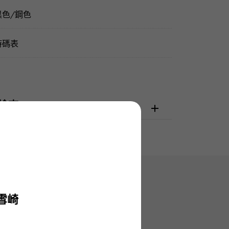
黑色/鋼色
時碼表
檢查
雪崎