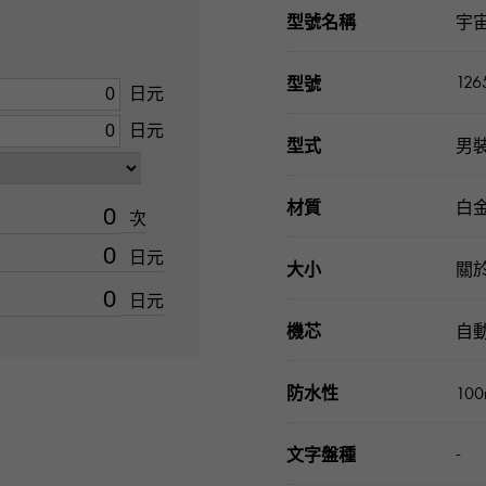
型號名稱
宇
126
型號
日元
日元
型式
男
材質
白金
次
日元
大小
關於
日元
機芯
自
防水性
10
-
文字盤種