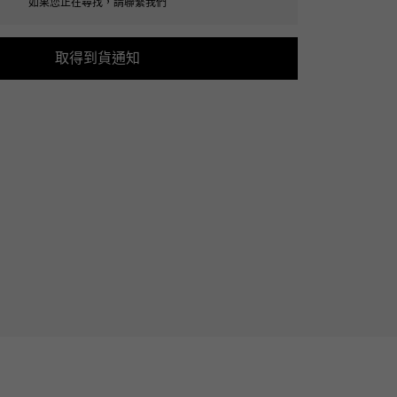
如果您正在尋找，請聯繫我們
Cartier
ETERNITY
卡地亞
全圈排鑽戒指
取得到貨通知
TAG HEUER
USED ALPHA
豪雅（Tag Heuer）
Alpha 認證二手車