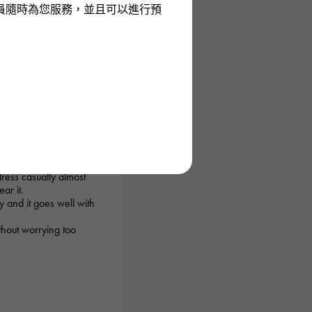
員隨時為您服務，並且可以進行預
024/12/12 22:09:24
dress casually almost
ar it.
hy and it goes well with
thout worrying too