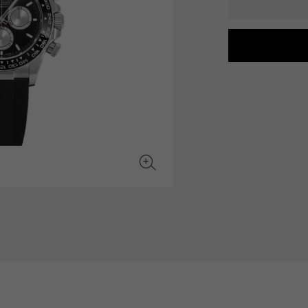
JAEGER LE COULTRE
CHANEL
愛馬仕包包
TwinPinky
ANGLER
積家
香奈兒
雙小指
釣魚者
BVLGARI
ZENITH
YUKIZAKI BACHIKAN
USED NOMBRE
寶格麗
真力時
雪崎梵蒂岡
貴族認證二手
TABLE CLOCK
VINTAGE WATCH
台鐘
復古手錶
對原始物珠寶一覽
查看所有手錶品牌