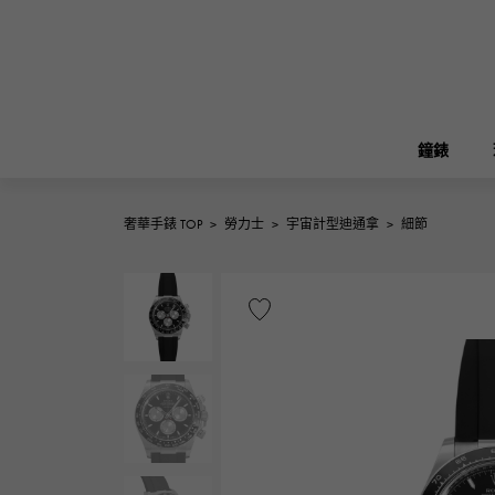
鐘錶
奢華手錶 TOP
>
勞力士
>
宇宙計型迪通拿
>
細節
ROLEX
雪崎
珠寶
伯金
勞力士
A.LANGE & SOHNE
REGALIA
花園派對
朗格與索恩
富豪
FRANCK MULLER
NOMBRE putite
配飾
弗蘭克·穆勒（Frank Muller）
翁布利