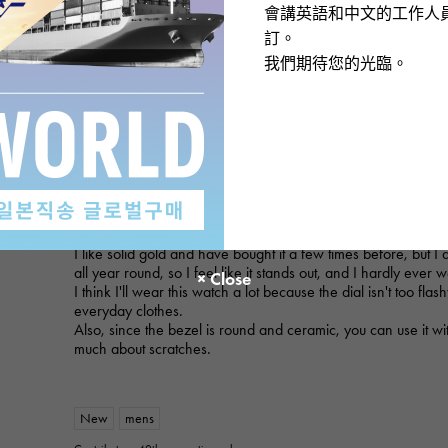
會講英語和中文的工作人
訂。
我們期待您的光臨。
ROLEX
Cosmograph Daytona 116518LN Black/Champagne
Product details
★★★★★
2
Yellow gold is easy to wear every day
I like solid gold and have bought it a few times before, but I 
all year round, so I feel like it stands out, and I hardly ever we
I think I'll wear this watch a lot because the dial isn't too flas
everyday clothes.
Also, since the bezel is round and ceramic, you can use it wi
much about scratches.
New
mens