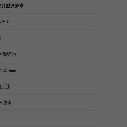
宙計型迪通拿
519LN
裝
 陶瓷的
40.0mm
動上弦
0m防水