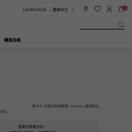
0
LANGUAGE -
繁体中文
日本語
ENGLISH
한국
简体中文
繁体中文
購買指南
BREITLING
新娘
珠寶首飾
Picotan鎖
百年靈
IWC
NOMBRE
魅力
IWC
貴族
勞力士 宇宙計型迪通拿 126519LN 價格對比
310
NTIN
PANERAI
eclat
沛納海
埃克拉特
感謝您簽署合同。