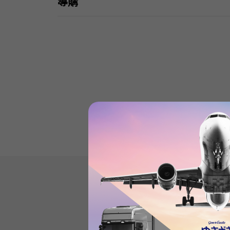
導購
Cosmograph DaytonaProd
(2
)
subject