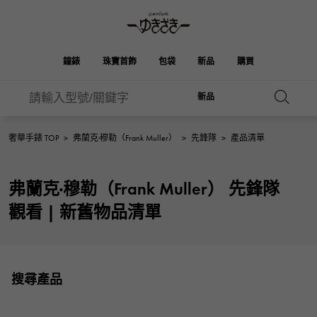
鐘錶
珠寶首飾
包袋
新品
購買
新品
雪崎
ROLEX
HUBLOT
新娘
伯金
奧塔克羅亞
品牌首飾
選擇珠寶
珠寶
珠寶首飾
勞力士
宇舶
奢華手錶 TOP
>
弗蘭克·穆勒（Frank Muller）
>
先鋒隊
>
產品清單
OMEGA
BREITLING
凱利
Picotan鎖
歐米茄
百年靈
REGALIA
DOUBLE TOP
弗蘭克·穆勒（Frank Muller） 先鋒隊
A.LANGE & SOHNE
富豪
Breguet
雙頂
花園派對
伊芙琳
朗格與索恩
寶gue
觀看 | 新舊物品清單
YOBIKO
NOMBRE
PATEK PHILIPPE
洋子
IWC
貴族
錢包
魅力
IWC
百達翡麗
NOMBRE putite
ALPHA
FRANCK MULLER
翁布利
RICHARD MILLE
阿爾法
配飾
其他
弗蘭克·穆勒（Frank
理查德·米勒
搜尋產品
ALPHA putite
eclat
Muller）
阿爾法·珀蒂（Alpha Petit）
埃克拉特
愛馬仕包包
VACHERON
PANERAI