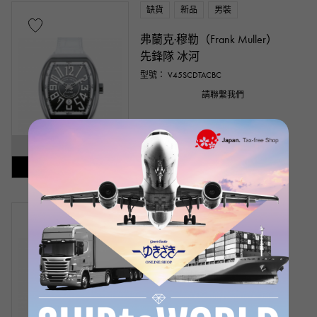
缺貨
新品
男裝
弗蘭克·穆勒（Frank Muller）
先鋒隊 冰河
型號： V45SCDTACBC
請聯繫我們
SOLD OUT
補貨通知已發出
缺貨
二手的
男裝
弗蘭克·穆勒（Frank Muller）
先鋒隊 偽裝 計時碼表
型號： V45CCDTCAMOFLAGE
產品編號： W180533
請聯繫我們