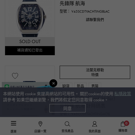
先鋒隊 航海
型號： V45SCDTYACHTINGBLAC
請聯繫我們
SOLD OUT
補貨通知已發出
法蘭克穆勒
特價
缺貨
新品
男裝
本網站使用 cookie 來提高網站的可用性。 關於cookies的使用
私隱政策
弗蘭克·穆勒（Frank Muller）
請參考 如果您繼續瀏覽，我們將假定您同意取得 cookie。
先鋒隊 航海 計時碼表
同意
型號： V45CCDTYACHTINGACBL
請聯繫我們
0
SOLD OUT
購物車
查找產品
店舖一覽
我的頁面
選單