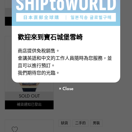
SOLD OUT
補貨通知已發出
歡迎來到寶石城堡雪崎
缺貨
新品
男裝
商店提供免稅銷售。
弗蘭克·穆勒（Frank Muller）
會講英語和中文的工作人員隨時為您服務，並
先鋒隊 航海
且可以進行預訂。
型號： V45SCDTYACHTING
我們期待您的光臨。
請聯繫我們
SOLD OUT
補貨通知已發出
缺貨
二手的
男裝