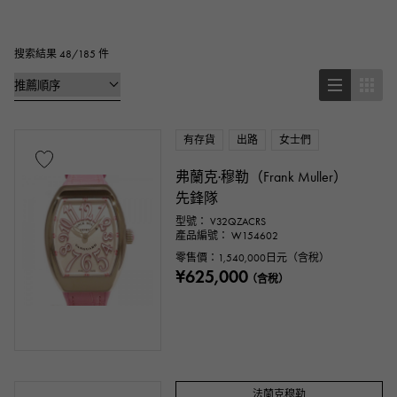
方塊
矩形的
圓形的
八角形
桶形（酒桶形）
橢圓形
搜索結果 48/185 件
靠墊型（靠墊盒）
其他
有存貨
出路
女士們
手錶材質
弗蘭克·穆勒（Frank Muller）
不銹鋼材質
黃金
玫瑰金
先鋒隊
型號： V32QZACRS
白金
鉑金
紅金
玫瑰金
產品編號： W154602
零售價：
1,540,000
日元（含稅）
¥625,000
碳素
陶瓷的
鈦金
金王
（含稅）
塞多納金
永恆玫瑰金
ar
金鑽
黑鑽石
其他
法蘭克穆勒