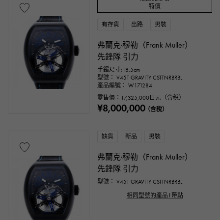
特價
文字盤色
有存貨
出路
男裝
弗蘭克·穆勒（Frank Muller）
先鋒隊 引力
手鐲尺寸:18.5cm
型號： V45T GRAVITY CSTTNRBRBL
產品編號： W171284
零售價：
17,325,000
日元（含稅）
¥8,000,000
（含稅）
配件類
缺貨
新品
男裝
正品包裝盒
保固期
鑑定書
弗蘭克·穆勒（Frank Muller）
先鋒隊 引力
鑑別書
維修聲明
維修保修
型號： V45T GRAVITY CSTTNRBRBL
相同型號的產品1帶點
價錢