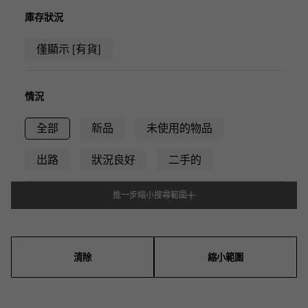
RICH CROSS
TwinPinky
CONSTANTIN
沛納海
豐富的十字架
雙小指
江詩丹頓
庫存狀況
AUDEMARS PIGUET
JAEGER LE COULTRE
ANGLER
ETERNITY
僅顯示 [有貨]
愛彼（Audemars Piguet）
積家
釣魚者
全圈排鑽戒指
CHANEL
Cartier
HIMAWARI
YUKIZAKI BACHIKAN
香奈兒
卡地亞
葵花
雪崎梵蒂岡
情況
HARRY WINSTON
BVLGARI
USED NOMBRE
USED ALPHA
哈里·溫斯頓
寶格麗
貴族認證二手
Alpha 認證二手車
全部
新品
未使用的物品
ZENITH
TAG HEUER
真力時
豪雅（Tag Heuer）
出路
狀況良好
二手的
對原始物珠寶一覽
DUNAMIS
TABLE CLOCK
動力
台鐘
進一步縮小搜尋範圍
型式
VINTAGE WATCH
復古手錶
男裝
女士們
男女通用的
查看所有手錶品牌
清除
縮小範圍
錶殼形狀