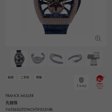
RICH CROSS
TwinPinky
CONSTANTIN
沛納海
豐富的十字架
雙小指
江詩丹頓
AUDEMARS PIGUET
JAEGER LE COULTRE
ANGLER
ETERNITY
愛彼（Audemars Piguet）
積家
釣魚者
全圈排鑽戒指
CHANEL
Cartier
HIMAWARI
YUKIZAKI BACHIKAN
香奈兒
卡地亞
葵花
雪崎梵蒂岡
HARRY WINSTON
BVLGARI
USED NOMBRE
USED ALPHA
哈里·溫斯頓
寶格麗
貴族認證二手
Alpha 認證二手車
ZENITH
TAG HEUER
真力時
豪雅（Tag Heuer）
對原始物珠寶一覽
DUNAMIS
TABLE CLOCK
動力
台鐘
VINTAGE WATCH
缺貨
二手的
男裝
復古手錶
查看所有手錶品牌
FRANCK MULLER
先鋒隊
V45S6SQTDYACHTING5NBL