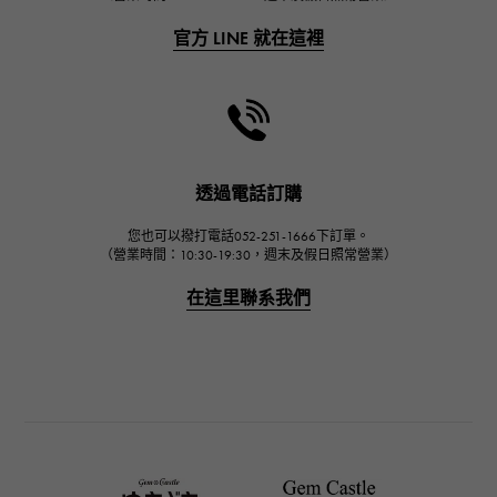
弗蘭克·穆勒（Frank Muller）
官方 LINE 就在這裡
CHANEL
香奈兒
HARRY WINSTON
哈里·溫斯頓
JAEGER LE COULTRE
透過電話訂購
積家
您也可以撥打電話052-251-1666下訂單。
IWC
（營業時間：10:30-19:30，週末及假日照常營業）
萬國
在這里聯系我們
PANERAI
沛納海
BREITLING
百年靈
TAG HEUER
豪雅（TAG Heuer）