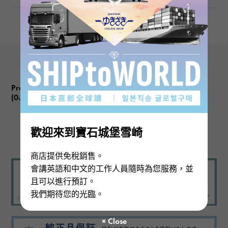
文字盤色
深藍
Product reviews
(0
)
subject
There are no product reviews.
歡迎來到寶石城堡雪崎
商店提供免稅銷售。
會講英語和中文的工作人員隨時為您服務，並
且可以進行預訂。
我們期待您的光臨。