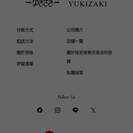
Van Cleef & Arpels
梵克雅寶
HERMES
愛馬仕
付款方式
公司簡介
Chopard
配送方法
店舖一覽
蕭邦
關於保修
關於特定商業交易法的註
ZENITH
真力時
釋
評論清單
DAMIANI
私隱政策
達米亞尼
TUDOR
帝陀（Tudor）
Follow Us
TIFFANY&Co.
蒂芙尼
PIAGET
伯爵