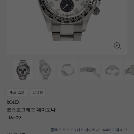
RICH CROSS
TwinPinky
바 쉐론 콘스탄틴
리치 크로스
트윈 핑키
AUDEMARS PIGUET
JAEGER LE COULTRE
ANGLER
ETERNITY
오데 마 피게
예거 르쿨 트르
앵글러
영원
CHANEL
Cartier
HIMAWARI
YUKIZAKI BACHIKAN
샤넬
까르띠에
해바라기
유키자키 바티칸
HARRY WINSTON
BVLGARI
USED NOMBRE
USED ALPHA
해리 윈스턴
불가리
Nomble 인증 중고
알파 인증 중고
ZENITH
TAG HEUER
제니스
태그 호이어
DUNAMIS
TABLE CLOCK
오리지널 쥬얼리 일람에
듀나 미스
탁상시계
VINTAGE WATCH
빈티지 시계
재고 없음
남성용
ROLEX
모든 시계 브랜드 보기
코스모그래프 데이토나
116509
롤렉스 코스모그래프 데이토나 116509 가격 비교