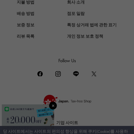
에르메스
지불 방법
회사 소개
Chopard
배송 방법
점포 일람
쇼파드
보증 정보
특정 상거래 법에 관한 표기
ZENITH
리뷰 목록
개인 정보 보호 정책
제니스
DAMIANI
다미 아니
Follow Us
TUDOR
튜더 (추돌)
TIFFANY&Co.
티파니
PIAGET
피아제
BOUCHERON
기업 사이트
부 쉐론
당 사이트에서는 사이트의 편의성 향상을 위해 쿠키(Cookie)를 사용하
신부 사이트