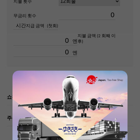
지불 횟수
100m 방수
무금리 횟수
텍스트 플레이트
시간
지급 금액
(첫회)
-
지불 금액 (2 회째 이
엔
후)
문자 다이얼 색
엔
상
화이트/블랙/아라비아
기능
크로노 그래프 초침
쇼핑 가이드
주문 · 내점 전에 확인해주십시오