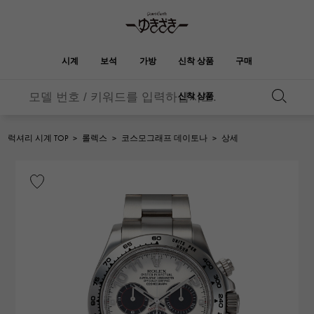
시계
보석
가방
신착 상품
구매
신착 상품
버킨
오타쿠로아
YUKIZAKI
ROLEX
HUBLOT
신부
브랜드 보석
셀렉트 쥬얼리
보석
롤렉스
위블로
보석
럭셔리 시계 TOP
>
롤렉스
>
코스모그래프 데이토나
>
상세
켈리
피코 탄 락
OMEGA
BREITLING
오메가
브라 이틀 링
REGALIA
DOUBLE TOP
정원 파티
에블린
레 갈리아
더블 톱
A.LANGE & SOHNE
Breguet
랭
브레게
YOBIKO
NOMBRE
지갑
매력
호루라기
논부루
PATEK PHILIPPE
IWC
IWC
파텍 필립
NOMBRE putite
ALPHA
소품
기타
논부루 쁘띠
알파
FRANCK MULLER
RICHARD MILLE
프랭크 뮬러
리차드 밀
ALPHA putite
eclat
알파 쁘띠
에끌라
VACHERON
PANERAI
헤르메스 백
CONSTANTIN
파네 라이