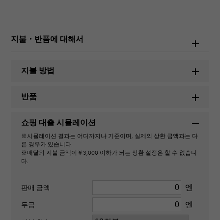
롤렉스
모델명
지불・반품에 대해서
코스모그래프 데이토나
지불 방법
번호
반품
116509
쇼핑 대출 시뮬레이션
유형
※시뮬레이션 결과는 어디까지나 기준이며, 실제의 상환 금액과는 다
남성용
른 경우가 있습니다.
※매달의 지불 금액이￥3,000 이하가 되는 상환 설정은 할 수 없습니
다.
무브먼트
자동식
엔
판매 금액
엔
두금
방수