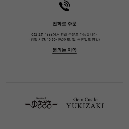
HARRY WINSTON
해리 윈스턴
JAEGER LE COULTRE
전화로 주문
예거 르쿨 트르
052-251-1666에서 전화 주문도 가능합니다.
IWC
(영업 시간: 10:30~19:30 토, 일, 공휴일도 영업)
IWC
문의는 이쪽
PANERAI
파네 라이
BREITLING
브라 이틀 링
TAG HEUER
태그호이어
Van Cleef & Arpels
반 클리프 앤 아펠
HERMES