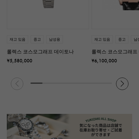
재고 있음
중고
남성용
재고 있음
중고
남
롤렉스 코스모그래프 데이토나
롤렉스 코스모그래프
¥5,580,000
¥6,100,000