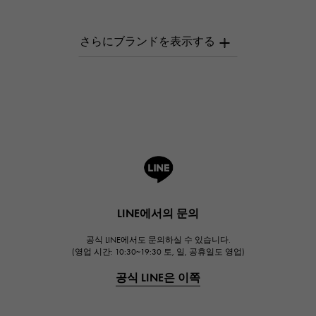
파텍 필립
AUDEMARS PIGUET
오데 마 피게
Breguet
브레게
ROGER DUBUIS
로저드뷔
A.LANGE & SOHNE
랭
HUBLOT
LINE에서의 문의
위블로
공식 LINE에서도 문의하실 수 있습니다.
FRANCK MULLER
(영업 시간: 10:30~19:30 토, 일, 공휴일도 영업)
프랭크 뮬러
공식 LINE은 이쪽
CHANEL
샤넬