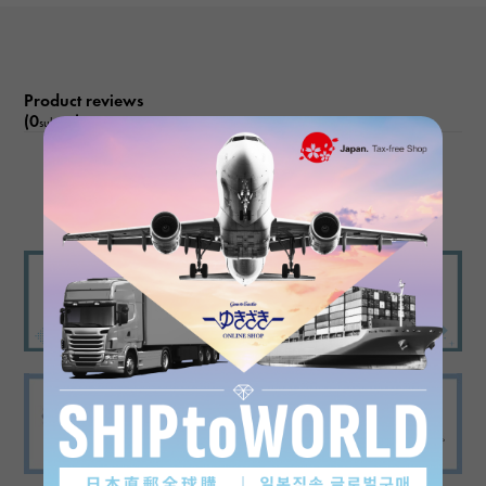
Product reviews
(0
)
subject
There are no product reviews.