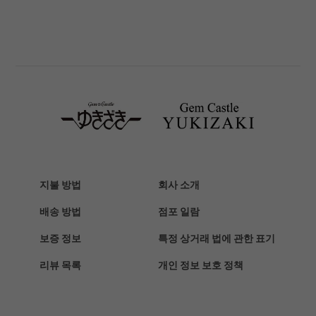
PANERAI
파네 라이
BREITLING
브라 이틀 링
TAG HEUER
태그호이어
Van Cleef & Arpels
반 클리프 앤 아펠
HERMES
에르메스
지불 방법
회사 소개
Chopard
배송 방법
점포 일람
쇼파드
보증 정보
특정 상거래 법에 관한 표기
ZENITH
리뷰 목록
개인 정보 보호 정책
제니스
DAMIANI
다미 아니