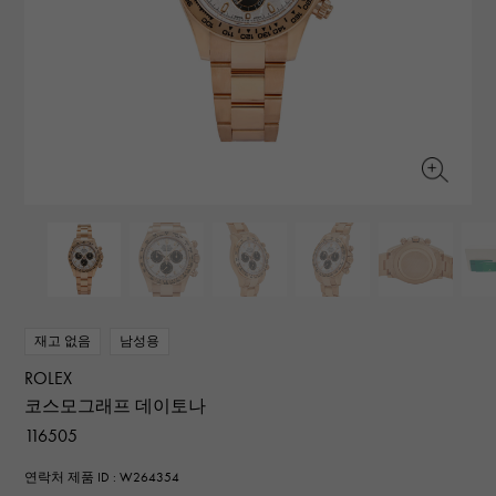
RICH CROSS
TwinPinky
바 쉐론 콘스탄틴
리치 크로스
트윈 핑키
AUDEMARS PIGUET
JAEGER LE COULTRE
ANGLER
ETERNITY
오데 마 피게
예거 르쿨 트르
앵글러
영원
CHANEL
Cartier
HIMAWARI
YUKIZAKI BACHIKAN
샤넬
까르띠에
해바라기
유키자키 바티칸
HARRY WINSTON
BVLGARI
USED NOMBRE
USED ALPHA
해리 윈스턴
불가리
Nomble 인증 중고
알파 인증 중고
ZENITH
TAG HEUER
제니스
태그 호이어
DUNAMIS
TABLE CLOCK
오리지널 쥬얼리 일람에
듀나 미스
탁상시계
VINTAGE WATCH
빈티지 시계
재고 없음
남성용
ROLEX
모든 시계 브랜드 보기
코스모그래프 데이토나
116505
연락처 제품 ID : W264354