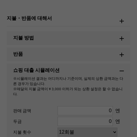
롤렉스
모델명
지불・반품에 대해서
코스모그래프 데이토나
지불 방법
번호
반품
116505
쇼핑 대출 시뮬레이션
유형
※시뮬레이션 결과는 어디까지나 기준이며, 실제의 상환 금액과는 다
남성용
른 경우가 있습니다.
※매달의 지불 금액이￥3,000 이하가 되는 상환 설정은 할 수 없습니
다.
무브먼트
자동식
엔
판매 금액
엔
두금
방수
지불 횟수
100m 방수