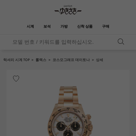
시계
보석
가방
신착 상품
구매
버킨
오타쿠로아
YUKIZAKI
ROLEX
HUBLOT
신부
브랜드 보석
셀렉트 쥬얼리
보석
롤렉스
위블로
보석
럭셔리 시계 TOP
>
롤렉스
>
코스모그래프 데이토나
>
상세
켈리
피코 탄 락
OMEGA
BREITLING
오메가
브라 이틀 링
REGALIA
DOUBLE TOP
정원 파티
에블린
레 갈리아
더블 톱
A.LANGE & SOHNE
Breguet
랭
브레게
YOBIKO
NOMBRE
지갑
매력
호루라기
논부루
PATEK PHILIPPE
IWC
IWC
파텍 필립
NOMBRE putite
ALPHA
소품
기타
논부루 쁘띠
알파
FRANCK MULLER
RICHARD MILLE
프랭크 뮬러
리차드 밀
ALPHA putite
eclat
알파 쁘띠
에끌라
VACHERON
PANERAI
헤르메스 백
CONSTANTIN
파네 라이