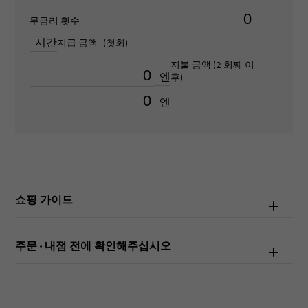
무금리 횟수
텍스트 플레이트
시간
지급 금액
(첫회)
메테오 라이트
지불 금액 (2 회째 이
엔
후)
문자 다이얼 색
엔
상
실버 / 블랙
기능
크로노 그래프
쇼핑 가이드
주문 · 내점 전에 확인해주십시오