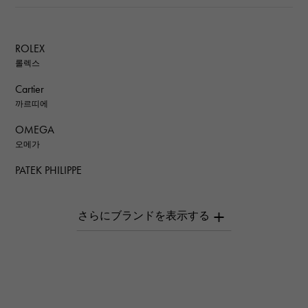
ROLEX
롤렉스
Cartier
까르띠에
OMEGA
오메가
PATEK PHILIPPE
파텍 필립
AUDEMARS PIGUET
오데 마 피게
Breguet
브레게
ROGER DUBUIS
로저드뷔