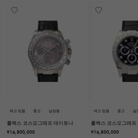
재고 있음
중고
남성용
재고 있음
중고
남
롤렉스 코스모그래프 데이토나
롤렉스 코스모그래프
¥16,800,000
¥16,800,000