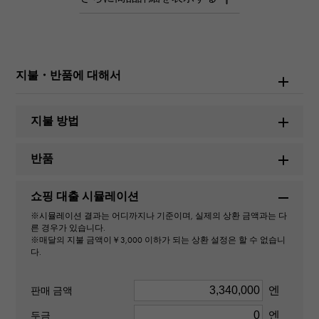
연락처 제품 ID
W265444
지불・반품에 대해서
상품명
데이트 저스트 41
지불 방법
브랜드 이름
반품
롤렉스
쇼핑 대출 시뮬레이션
모델명
※시뮬레이션 결과는 어디까지나 기준이며, 실제의 상환 금액과는 다
른 경우가 있습니다.
데이트 저스트
※매달의 지불 금액이￥3,000 이하가 되는 상환 설정은 할 수 없습니
다.
번호
엔
판매 금액
126333
엔
두금