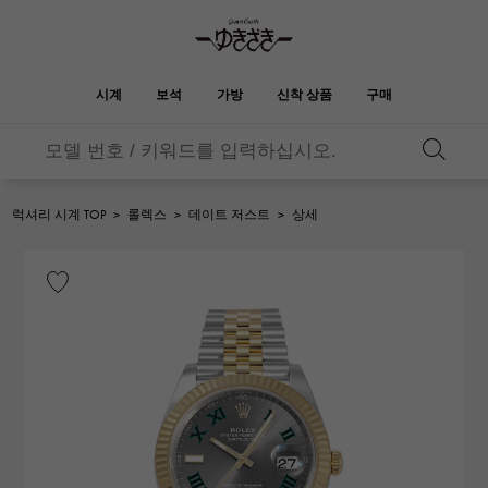
시계
보석
가방
신착 상품
구매
버킨
오타쿠로아
YUKIZAKI
ROLEX
HUBLOT
신부
브랜드 보석
셀렉트 쥬얼리
보석
롤렉스
위블로
보석
럭셔리 시계 TOP
>
롤렉스
>
데이트 저스트
>
상세
켈리
피코 탄 락
OMEGA
BREITLING
오메가
브라 이틀 링
REGALIA
DOUBLE TOP
정원 파티
에블린
레 갈리아
더블 톱
A.LANGE & SOHNE
Breguet
랭
브레게
YOBIKO
NOMBRE
지갑
매력
호루라기
논부루
PATEK PHILIPPE
IWC
IWC
파텍 필립
NOMBRE putite
ALPHA
소품
기타
논부루 쁘띠
알파
FRANCK MULLER
RICHARD MILLE
프랭크 뮬러
리차드 밀
ALPHA putite
eclat
알파 쁘띠
에끌라
VACHERON
PANERAI
헤르메스 백
CONSTANTIN
파네 라이