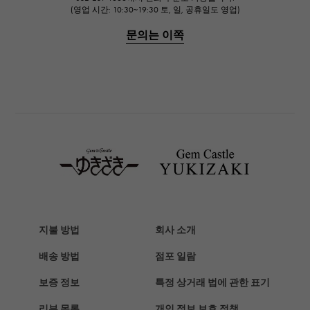
IWC
(영업 시간: 10:30~19:30 토, 일, 공휴일도 영업)
IWC
문의는 이쪽
PANERAI
파네 라이
BREITLING
브라 이틀 링
TAG HEUER
태그호이어
Van Cleef & Arpels
반 클리프 앤 아펠
HERMES
에르메스
지불 방법
회사 소개
Chopard
배송 방법
점포 일람
쇼파드
보증 정보
특정 상거래 법에 관한 표기
ZENITH
리뷰 목록
개인 정보 보호 정책
제니스