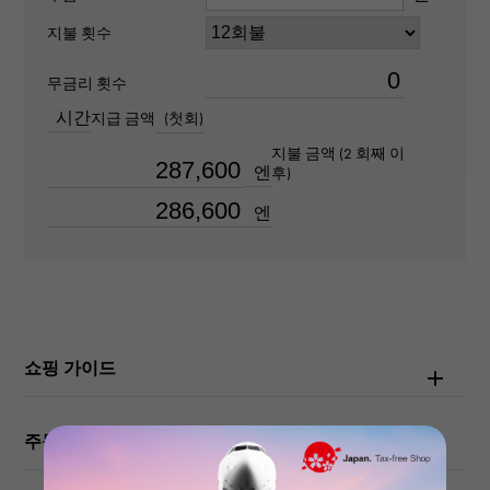
유형
지불 횟수
남성용
무금리 횟수
부레
시간
지급 금액
(첫회)
지불 금액 (2 회째 이
약18.0cm
엔
후)
엔
무브먼트
자동식
방수
100m 방수
쇼핑 가이드
텍스트 플레이트
주문 · 내점 전에 확인해주십시오
-