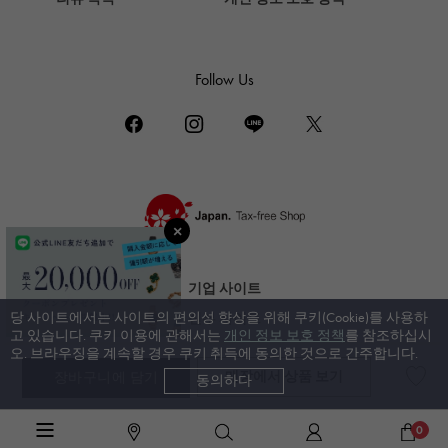
DAMIANI
다미 아니
Follow Us
TUDOR
튜더 (추돌)
TIFFANY&Co.
티파니
PIAGET
피아제
BOUCHERON
기업 사이트
부 쉐론
당 사이트에서는 사이트의 편의성 향상을 위해 쿠키(Cookie)를 사용하
신부 사이트
BVLGARI
고 있습니다. 쿠키 이용에 관해서는
개인 정보 보호 정책
를 참조하십시
오. 브라우징을 계속할 경우 쿠키 취득에 동의한 것으로 간주합니다.
불가리
매장에서 상품 보기
장바구니에 담기
동의하다
© 젬 캐슬 유키자키. All rights reserved.
RICHARD MILLE
리차드 밀
럭셔리 시계 TOP
>
롤렉스
>
데이트 저스트
>
상세
0