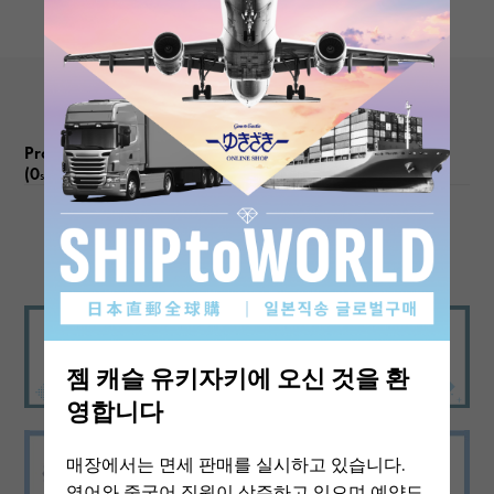
문자 다이얼 색
상
슬레이트 / 그린 로마
기능
Product reviews
(0
)
데이트보기
subject
There are no product reviews.
젬 캐슬 유키자키에 오신 것을 환
영합니다
매장에서는 면세 판매를 실시하고 있습니다.
영어와 중국어 직원이 상주하고 있으며 예약도