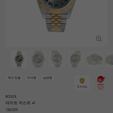
RICH CROSS
TwinPinky
바 쉐론 콘스탄틴
리치 크로스
트윈 핑키
AUDEMARS PIGUET
JAEGER LE COULTRE
ANGLER
ETERNITY
오데 마 피게
예거 르쿨 트르
앵글러
영원
CHANEL
Cartier
HIMAWARI
YUKIZAKI BACHIKAN
샤넬
까르띠에
해바라기
유키자키 바티칸
HARRY WINSTON
BVLGARI
USED NOMBRE
USED ALPHA
해리 윈스턴
불가리
Nomble 인증 중고
알파 인증 중고
ZENITH
TAG HEUER
제니스
태그 호이어
DUNAMIS
TABLE CLOCK
오리지널 쥬얼리 일람에
듀나 미스
탁상시계
VINTAGE WATCH
빈티지 시계
재고 있음
미사용
남성용
모든 시계 브랜드 보기
ROLEX
데이트 저스트 41
126333