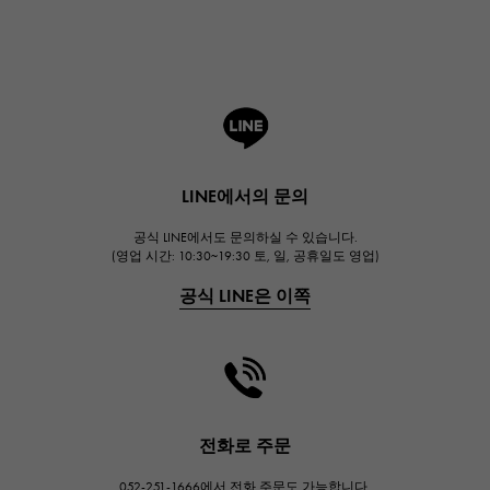
브레게
ROGER DUBUIS
로저드뷔
A.LANGE & SOHNE
랭
HUBLOT
LINE에서의 문의
위블로
공식 LINE에서도 문의하실 수 있습니다.
FRANCK MULLER
(영업 시간: 10:30~19:30 토, 일, 공휴일도 영업)
프랭크 뮬러
공식 LINE은 이쪽
CHANEL
샤넬
HARRY WINSTON
해리 윈스턴
JAEGER LE COULTRE
전화로 주문
예거 르쿨 트르
052-251-1666에서 전화 주문도 가능합니다.