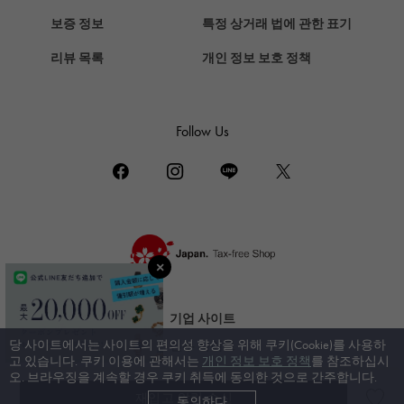
쇼파드
보증 정보
특정 상거래 법에 관한 표기
ZENITH
리뷰 목록
개인 정보 보호 정책
제니스
DAMIANI
다미 아니
Follow Us
TUDOR
튜더 (추돌)
TIFFANY&Co.
티파니
PIAGET
피아제
BOUCHERON
기업 사이트
부 쉐론
당 사이트에서는 사이트의 편의성 향상을 위해 쿠키(Cookie)를 사용하
신부 사이트
BVLGARI
고 있습니다. 쿠키 이용에 관해서는
개인 정보 보호 정책
를 참조하십시
오. 브라우징을 계속할 경우 쿠키 취득에 동의한 것으로 간주합니다.
불가리
재입고 알림 수신
동의하다
© 젬 캐슬 유키자키. All rights reserved.