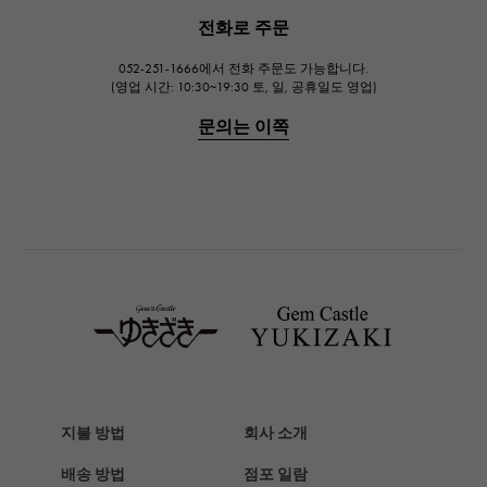
JAEGER LE COULTRE
전화로 주문
예거 르쿨 트르
052-251-1666에서 전화 주문도 가능합니다.
IWC
(영업 시간: 10:30~19:30 토, 일, 공휴일도 영업)
IWC
문의는 이쪽
PANERAI
파네 라이
BREITLING
브라 이틀 링
TAG HEUER
태그호이어
Van Cleef & Arpels
반 클리프 앤 아펠
HERMES
에르메스
지불 방법
회사 소개
Chopard
배송 방법
점포 일람