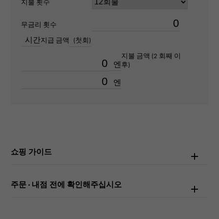
지불 횟수
100m 방수
무금리 횟수
텍스트 플레이트
시간
지급 금액
(첫회)
-
지불 금액 (2 회째 이
엔
후)
문자 다이얼 색
엔
상
다크 그레이/10PD
문자 반석
다이아몬드
쇼핑 가이드
기능
주문 · 내점 전에 확인해주십시오
데이트보기