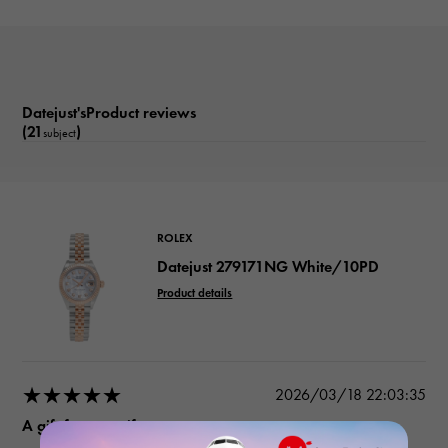
Datejust'sProduct reviews
(21
)
subject
ROLEX
Datejust 279171NG White/10PD
Product details
★★★★★
2026/03/18 22:03:35
A gift for my wife