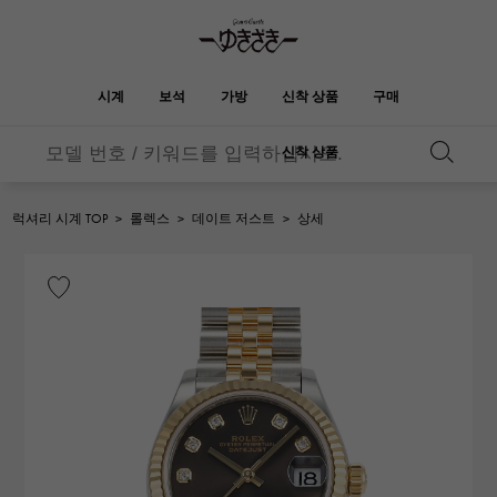
시계
보석
가방
신착 상품
구매
신착 상품
버킨
오타쿠로아
YUKIZAKI
ROLEX
HUBLOT
신부
브랜드 보석
셀렉트 쥬얼리
보석
롤렉스
위블로
보석
럭셔리 시계 TOP
>
롤렉스
>
데이트 저스트
>
상세
켈리
피코 탄 락
OMEGA
BREITLING
오메가
브라 이틀 링
REGALIA
DOUBLE TOP
정원 파티
에블린
레 갈리아
더블 톱
A.LANGE & SOHNE
Breguet
랭
브레게
YOBIKO
NOMBRE
지갑
매력
호루라기
논부루
PATEK PHILIPPE
IWC
IWC
파텍 필립
NOMBRE putite
ALPHA
소품
기타
논부루 쁘띠
알파
FRANCK MULLER
RICHARD MILLE
프랭크 뮬러
리차드 밀
ALPHA putite
eclat
알파 쁘띠
에끌라
VACHERON
PANERAI
헤르메스 백
CONSTANTIN
파네 라이