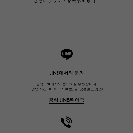
오데 마 피게
Breguet
브레게
ROGER DUBUIS
로저드뷔
A.LANGE & SOHNE
랭
HUBLOT
LINE에서의 문의
위블로
공식 LINE에서도 문의하실 수 있습니다.
FRANCK MULLER
(영업 시간: 10:30~19:30 토, 일, 공휴일도 영업)
프랭크 뮬러
공식 LINE은 이쪽
CHANEL
샤넬
HARRY WINSTON
해리 윈스턴