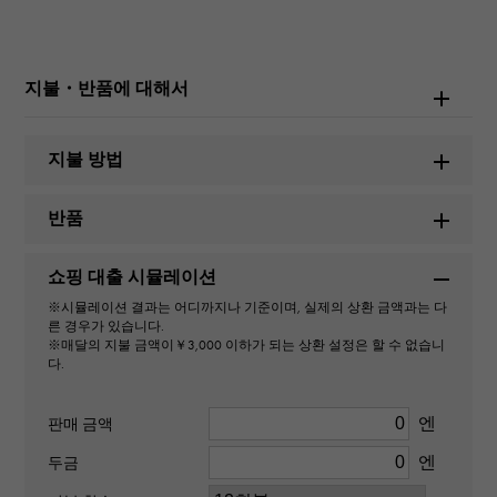
롤렉스
모델명
지불・반품에 대해서
데이트 저스트
지불 방법
번호
반품
278273G
쇼핑 대출 시뮬레이션
유형
※시뮬레이션 결과는 어디까지나 기준이며, 실제의 상환 금액과는 다
남녀 겸용
른 경우가 있습니다.
※매달의 지불 금액이￥3,000 이하가 되는 상환 설정은 할 수 없습니
다.
무브먼트
자동식
엔
판매 금액
엔
두금
방수