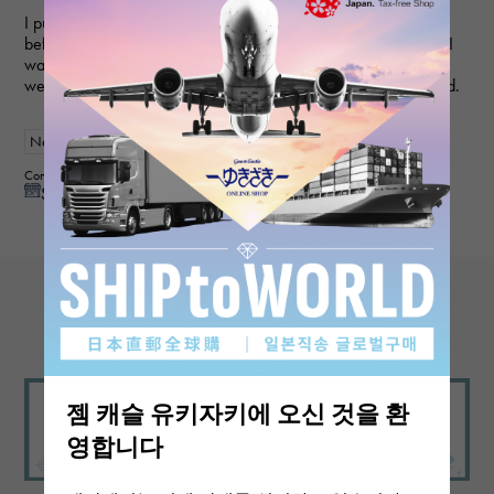
I purchased a gift for an anniversary. I've used this service
before, and they always provide polite and helpful service, so I
was able to purchase the item I wanted smoothly this time as
well. My wife loved it and was very happy, so I'm very satisfied.
New
Women
Contributor : 50 generationsmale
See reply from store
View more reviews
젬 캐슬 유키자키에 오신 것을 환
영합니다