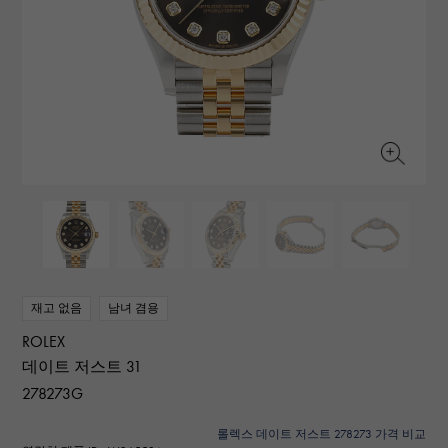
RICH CROSS
TwinPinky
바 쉐론 콘스탄틴
리치 크로스
트윈 핑키
AUDEMARS PIGUET
JAEGER LE COULTRE
ANGLER
ETERNITY
오데 마 피게
예거 르쿨 트르
앵글러
영원
CHANEL
Cartier
HIMAWARI
YUKIZAKI BACHIKAN
샤넬
까르띠에
해바라기
유키자키 바티칸
HARRY WINSTON
BVLGARI
USED NOMBRE
USED ALPHA
해리 윈스턴
불가리
Nomble 인증 중고
알파 인증 중고
ZENITH
TAG HEUER
제니스
태그 호이어
DUNAMIS
TABLE CLOCK
오리지널 쥬얼리 일람에
듀나 미스
탁상시계
VINTAGE WATCH
빈티지 시계
재고 없음
남녀 겸용
ROLEX
모든 시계 브랜드 보기
데이트 저스트 31
278273G
롤렉스 데이트 저스트 278273 가격 비교