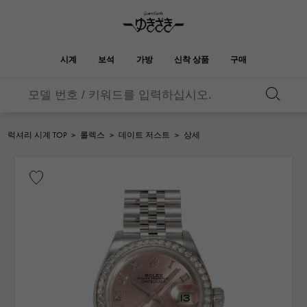
시계
보석
가방
신착 상품
구매
버킨
오타쿠로아
YUKIZAKI
ROLEX
HUBLOT
신부
브랜드 보석
셀렉트 쥬얼리
보석
롤렉스
위블로
보석
럭셔리 시계 TOP
>
롤렉스
>
데이트 저스트
>
상세
켈리
피코 탄 락
OMEGA
BREITLING
오메가
브라 이틀 링
REGALIA
DOUBLE TOP
정원 파티
에블린
레 갈리아
더블 톱
A.LANGE & SOHNE
Breguet
랭
브레게
YOBIKO
NOMBRE
지갑
매력
호루라기
논부루
PATEK PHILIPPE
IWC
IWC
파텍 필립
NOMBRE putite
ALPHA
소품
기타
논부루 쁘띠
알파
FRANCK MULLER
RICHARD MILLE
프랭크 뮬러
리차드 밀
ALPHA putite
eclat
알파 쁘띠
에끌라
VACHERON
PANERAI
헤르메스 백
CONSTANTIN
파네 라이