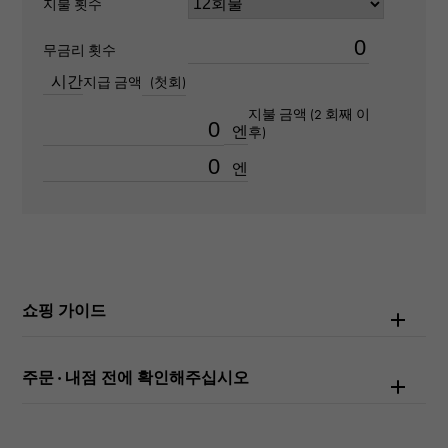
지불 횟수
100m 방수
무금리 횟수
텍스트 플레이트
시간
지급 금액
(첫회)
-
지불 금액 (2 회째 이
엔
후)
문자 다이얼 색
엔
상
핑크/로마
기능
데이트보기
쇼핑 가이드
주문 · 내점 전에 확인해주십시오