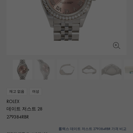
RICH CROSS
TwinPinky
바 쉐론 콘스탄틴
리치 크로스
트윈 핑키
AUDEMARS PIGUET
JAEGER LE COULTRE
ANGLER
ETERNITY
오데 마 피게
예거 르쿨 트르
앵글러
영원
CHANEL
Cartier
HIMAWARI
YUKIZAKI BACHIKAN
샤넬
까르띠에
해바라기
유키자키 바티칸
HARRY WINSTON
BVLGARI
USED NOMBRE
USED ALPHA
해리 윈스턴
불가리
Nomble 인증 중고
알파 인증 중고
ZENITH
TAG HEUER
제니스
태그 호이어
DUNAMIS
TABLE CLOCK
오리지널 쥬얼리 일람에
듀나 미스
탁상시계
VINTAGE WATCH
빈티지 시계
재고 없음
여성
ROLEX
모든 시계 브랜드 보기
데이트 저스트 28
279384RBR
롤렉스 데이트 저스트 279384RBR 가격 비교