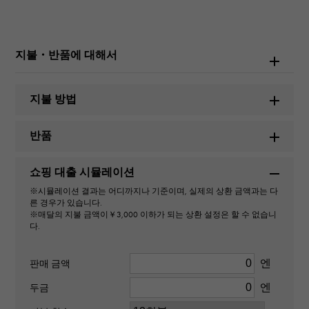
롤렉스
모델명
지불・반품에 대해서
데이트 저스트
지불 방법
번호
반품
279384RBR
쇼핑 대출 시뮬레이션
유형
※시뮬레이션 결과는 어디까지나 기준이며, 실제의 상환 금액과는 다
여성
른 경우가 있습니다.
※매달의 지불 금액이￥3,000 이하가 되는 상환 설정은 할 수 없습니
다.
무브먼트
자동식
엔
판매 금액
엔
두금
방수