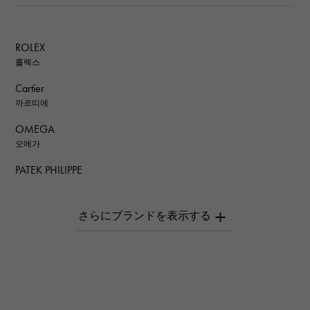
ROLEX
롤렉스
Cartier
까르띠에
OMEGA
오메가
PATEK PHILIPPE
파텍 필립
AUDEMARS PIGUET
오데 마 피게
Breguet
브레게
ROGER DUBUIS
로저드뷔