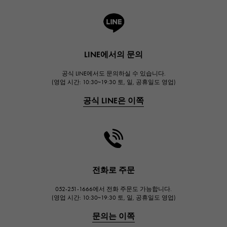
A.LANGE & SOHNE
랭
HUBLOT
LINE에서의 문의
위블로
공식 LINE에서도 문의하실 수 있습니다.
FRANCK MULLER
(영업 시간: 10:30~19:30 토, 일, 공휴일도 영업)
프랭크 뮬러
공식 LINE은 이쪽
CHANEL
샤넬
HARRY WINSTON
해리 윈스턴
JAEGER LE COULTRE
전화로 주문
예거 르쿨 트르
052-251-1666에서 전화 주문도 가능합니다.
IWC
(영업 시간: 10:30~19:30 토, 일, 공휴일도 영업)
IWC
문의는 이쪽
PANERAI