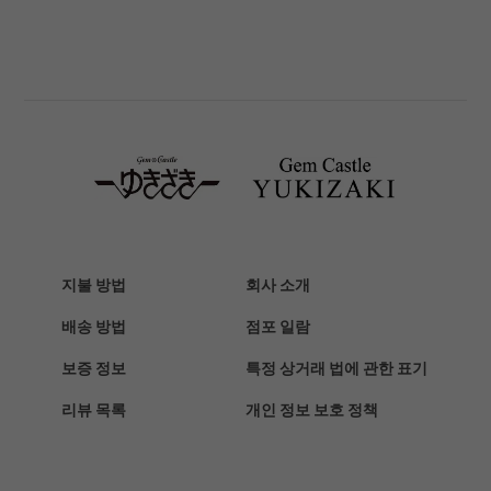
파네 라이
BREITLING
브라 이틀 링
TAG HEUER
태그호이어
Van Cleef & Arpels
반 클리프 앤 아펠
HERMES
에르메스
지불 방법
회사 소개
Chopard
배송 방법
점포 일람
쇼파드
보증 정보
특정 상거래 법에 관한 표기
ZENITH
리뷰 목록
개인 정보 보호 정책
제니스
DAMIANI
다미 아니