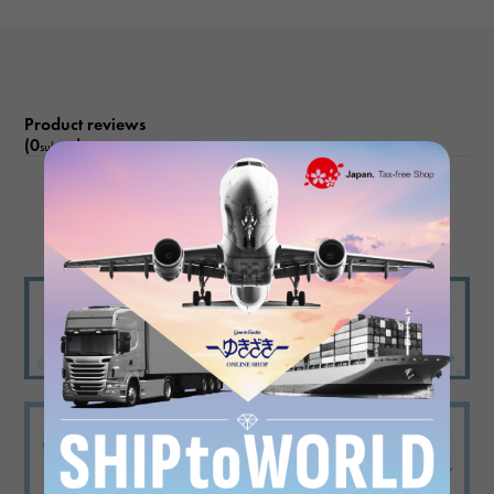
Product reviews
(0
)
subject
There are no product reviews.