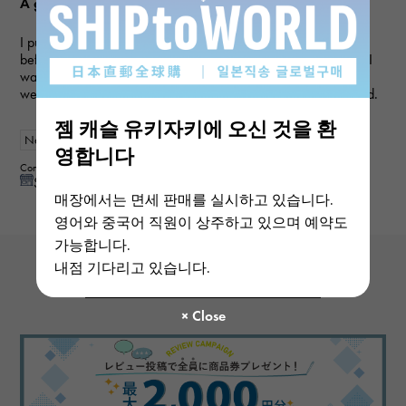
A gift for my wife
I purchased a gift for an anniversary. I've used this service
before, and they always provide polite and helpful service, so I
was able to purchase the item I wanted smoothly this time as
well. My wife loved it and was very happy, so I'm very satisfied.
젬 캐슬 유키자키에 오신 것을 환
New
Women
영합니다
Contributor : 50 generationsmale
See reply from store
매장에서는 면세 판매를 실시하고 있습니다.
영어와 중국어 직원이 상주하고 있으며 예약도
가능합니다.
내점 기다리고 있습니다.
View more reviews