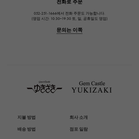
전화로 주문
예거 르쿨 트르
052-251-1666에서 전화 주문도 가능합니다.
IWC
(영업 시간: 10:30~19:30 토, 일, 공휴일도 영업)
IWC
문의는 이쪽
PANERAI
파네 라이
BREITLING
브라 이틀 링
TAG HEUER
태그호이어
Van Cleef & Arpels
반 클리프 앤 아펠
HERMES
에르메스
지불 방법
회사 소개
Chopard
배송 방법
점포 일람
쇼파드