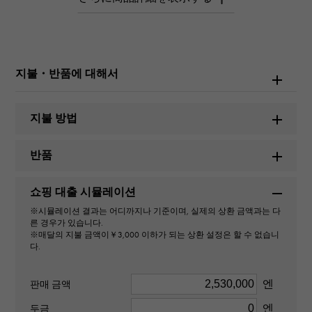
상품명
데이트 저스트 28
지불・반품에 대해서
브랜드 이름
롤렉스
지불 방법
모델명
반품
데이트 저스트
쇼핑 대출 시뮬레이션
번호
※시뮬레이션 결과는 어디까지나 기준이며, 실제의 상환 금액과는 다
른 경우가 있습니다.
279173
※매달의 지불 금액이￥3,000 이하가 되는 상환 설정은 할 수 없습니
다.
유형
엔
판매 금액
여성
엔
두금