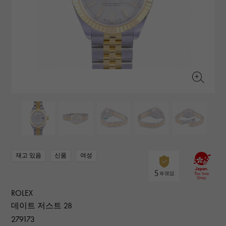
RICH CROSS
TwinPinky
바 쉐론 콘스탄틴
리치 크로스
트윈 핑키
AUDEMARS PIGUET
JAEGER LE COULTRE
ANGLER
ETERNITY
오데 마 피게
예거 르쿨 트르
앵글러
영원
CHANEL
Cartier
HIMAWARI
YUKIZAKI BACHIKAN
샤넬
까르띠에
해바라기
유키자키 바티칸
HARRY WINSTON
BVLGARI
USED NOMBRE
USED ALPHA
해리 윈스턴
불가리
Nomble 인증 중고
알파 인증 중고
ZENITH
TAG HEUER
제니스
태그 호이어
DUNAMIS
TABLE CLOCK
오리지널 쥬얼리 일람에
듀나 미스
탁상시계
VINTAGE WATCH
빈티지 시계
재고 있음
신품
여성
모든 시계 브랜드 보기
ROLEX
데이트 저스트 28
279173