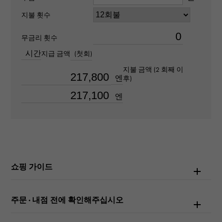
부레
지불 횟수
약16.0cm
무금리 횟수
시간
지급 금액
(첫회)
무브먼트
지불 금액 (2 회째 이
자동식
엔
후)
엔
방수
100m 방수
텍스트 플레이트
-
쇼핑 가이드
문자 다이얼 색
상
주문 · 내점 전에 확인해주십시오
실버-/바