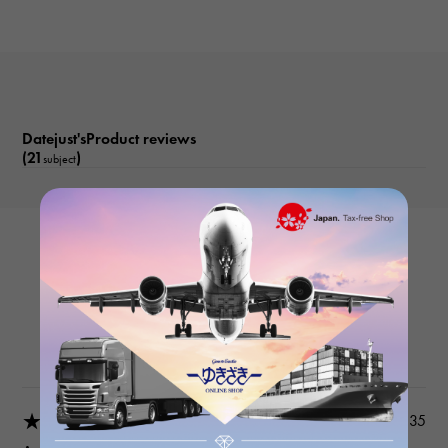
기능
데이트보기
Datejust'sProduct reviews
(21
)
subject
ROLEX
Datejust 279171NG White/10PD
Product details
★★★★★
2026/03/18 22:03:35