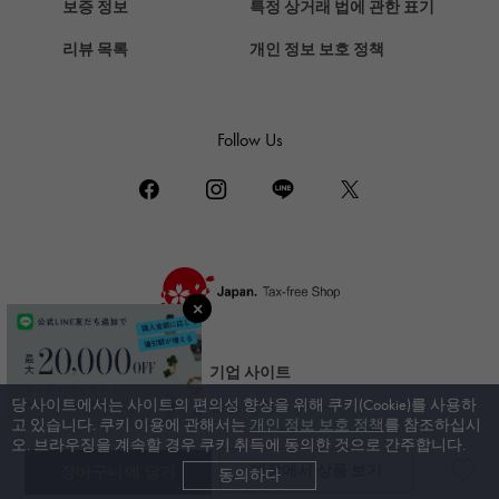
보증 정보
특정 상거래 법에 관한 표기
ZENITH
리뷰 목록
개인 정보 보호 정책
제니스
DAMIANI
다미 아니
Follow Us
TUDOR
튜더 (추돌)
TIFFANY&Co.
티파니
PIAGET
피아제
BOUCHERON
기업 사이트
부 쉐론
당 사이트에서는 사이트의 편의성 향상을 위해 쿠키(Cookie)를 사용하
신부 사이트
BVLGARI
고 있습니다. 쿠키 이용에 관해서는
개인 정보 보호 정책
를 참조하십시
오. 브라우징을 계속할 경우 쿠키 취득에 동의한 것으로 간주합니다.
불가리
매장에서 상품 보기
장바구니에 담기
동의하다
© 젬 캐슬 유키자키. All rights reserved.
RICHARD MILLE