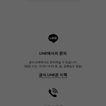
Breguet
브레게
ROGER DUBUIS
로저드뷔
A.LANGE & SOHNE
랭
HUBLOT
LINE에서의 문의
위블로
공식 LINE에서도 문의하실 수 있습니다.
FRANCK MULLER
(영업 시간: 10:30~19:30 토, 일, 공휴일도 영업)
프랭크 뮬러
공식 LINE은 이쪽
CHANEL
샤넬
HARRY WINSTON
해리 윈스턴
JAEGER LE COULTRE