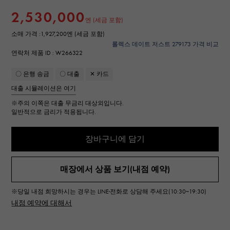
2,530,000
엔 (세금 포함)
소매 가격 :
1,927,200엔 (세금 포함)
롤렉스 데이트 저스트 279173 가격 비교
연락처 제품 ID : W266322
〇 은행 송금
〇 대출
✕ 카드
대출 시뮬레이션은 여기
※주의
이쪽은 대출 무금리 대상외입니다.
일반적으로 금리가 적용됩니다.
장바구니에 담기
매장에서 상품 보기(내점 예약)
※당일 내점 희망하시는 경우는 LINE·전화로 상담해 주세요(10:30~19:30)
내점 예약에 대해서