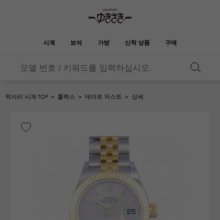
시계
보석
가방
신착 상품
구매
버킨
오타쿠로아
YUKIZAKI
ROLEX
HUBLOT
신부
브랜드 보석
셀렉트 쥬얼리
보석
롤렉스
위블로
보석
럭셔리 시계 TOP
>
롤렉스
>
데이트 저스트
>
상세
켈리
피코 탄 락
OMEGA
BREITLING
오메가
브라 이틀 링
REGALIA
DOUBLE TOP
정원 파티
에블린
레 갈리아
더블 톱
A.LANGE & SOHNE
Breguet
랭
브레게
YOBIKO
NOMBRE
지갑
매력
호루라기
논부루
PATEK PHILIPPE
IWC
IWC
파텍 필립
NOMBRE putite
ALPHA
소품
기타
논부루 쁘띠
알파
FRANCK MULLER
RICHARD MILLE
프랭크 뮬러
리차드 밀
ALPHA putite
eclat
알파 쁘띠
에끌라
VACHERON
PANERAI
헤르메스 백
CONSTANTIN
파네 라이