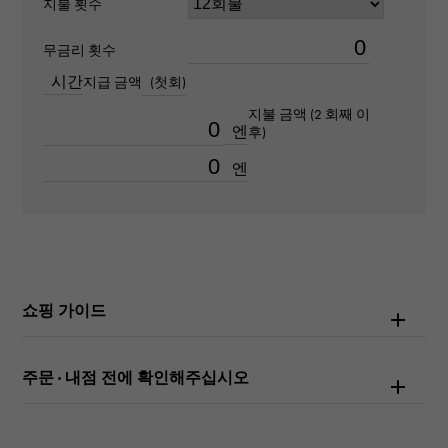
지불 횟수
100m 방수
무금리 횟수
텍스트 플레이트
시간
지급 금액
(첫회)
-
지불 금액 (2 회째 이
엔
후)
문자 다이얼 색
엔
상
밝은 블랙/스틸
기능
크로노 그래프
쇼핑 가이드
주문 · 내점 전에 확인해주십시오