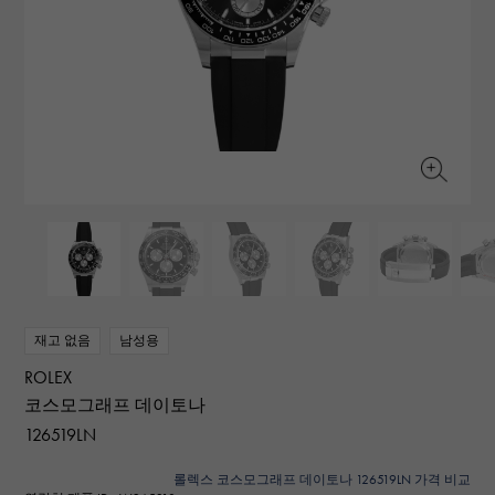
RICH CROSS
TwinPinky
바 쉐론 콘스탄틴
리치 크로스
트윈 핑키
AUDEMARS PIGUET
JAEGER LE COULTRE
ANGLER
ETERNITY
오데 마 피게
예거 르쿨 트르
앵글러
영원
CHANEL
Cartier
HIMAWARI
YUKIZAKI BACHIKAN
샤넬
까르띠에
해바라기
유키자키 바티칸
HARRY WINSTON
BVLGARI
USED NOMBRE
USED ALPHA
해리 윈스턴
불가리
Nomble 인증 중고
알파 인증 중고
ZENITH
TAG HEUER
제니스
태그 호이어
DUNAMIS
TABLE CLOCK
오리지널 쥬얼리 일람에
듀나 미스
탁상시계
VINTAGE WATCH
빈티지 시계
재고 없음
남성용
ROLEX
모든 시계 브랜드 보기
코스모그래프 데이토나
126519LN
롤렉스 코스모그래프 데이토나 126519LN 가격 비교