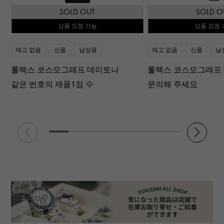
SOLD OUT
SOLD O
상품 요청 가능
상품 요청 
재고 없음
신품
남성용
재고 없음
신품
남
롤렉스 코스모그래프 데이토나
롤렉스 코스모그래프
같은 번호의 제품1점 수
문의해 주세요