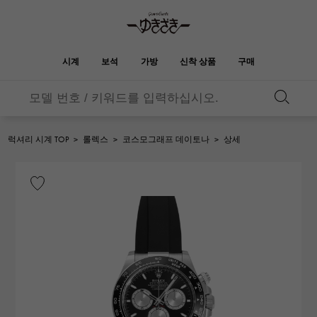
시계
보석
가방
신착 상품
구매
버킨
오타쿠로아
YUKIZAKI
ROLEX
HUBLOT
신부
브랜드 보석
셀렉트 쥬얼리
보석
롤렉스
위블로
보석
럭셔리 시계 TOP
>
롤렉스
>
코스모그래프 데이토나
>
상세
켈리
피코 탄 락
OMEGA
BREITLING
오메가
브라 이틀 링
REGALIA
DOUBLE TOP
정원 파티
에블린
레 갈리아
더블 톱
A.LANGE & SOHNE
Breguet
랭
브레게
YOBIKO
NOMBRE
지갑
매력
호루라기
논부루
PATEK PHILIPPE
IWC
IWC
파텍 필립
NOMBRE putite
ALPHA
소품
기타
논부루 쁘띠
알파
FRANCK MULLER
RICHARD MILLE
프랭크 뮬러
리차드 밀
ALPHA putite
eclat
알파 쁘띠
에끌라
VACHERON
PANERAI
헤르메스 백
CONSTANTIN
파네 라이