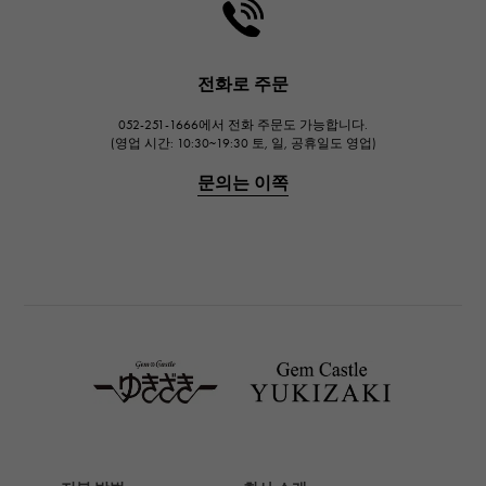
HARRY WINSTON
해리 윈스턴
JAEGER LE COULTRE
전화로 주문
예거 르쿨 트르
052-251-1666에서 전화 주문도 가능합니다.
IWC
(영업 시간: 10:30~19:30 토, 일, 공휴일도 영업)
IWC
문의는 이쪽
PANERAI
파네 라이
BREITLING
브라 이틀 링
TAG HEUER
태그호이어
Van Cleef & Arpels
반 클리프 앤 아펠
HERMES
에르메스