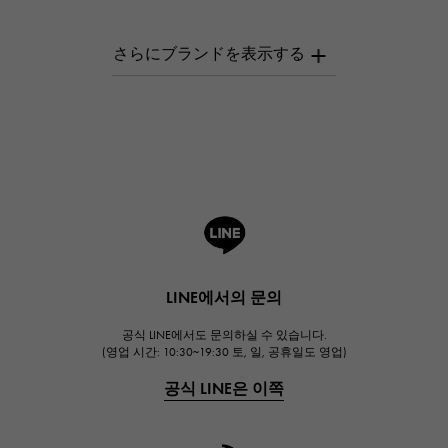
파텍 필립
AUDEMARS PIGUET
오데 마 피게
Breguet
브레게
ROGER DUBUIS
로저드뷔
A.LANGE & SOHNE
랭
HUBLOT
LINE에서의 문의
위블로
공식 LINE에서도 문의하실 수 있습니다.
FRANCK MULLER
(영업 시간: 10:30~19:30 토, 일, 공휴일도 영업)
프랭크 뮬러
공식 LINE은 이쪽
CHANEL
샤넬