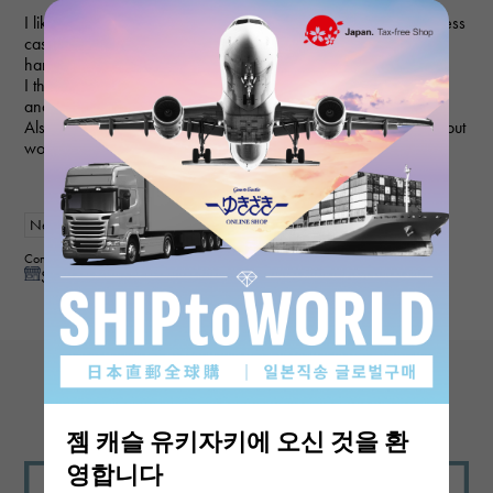
I like solid gold and have bought it a few times before, but I dress
casually almost all year round, so I feel like it stands out, and I
hardly ever wear it.
I think I'll wear this watch a lot because the dial isn't too flashy
and it goes well with everyday clothes.
Also, since the bezel is round and ceramic, you can use it without
worrying too much about scratches.
New
mens
Contributor : 40th generationmale
See reply from store
View more reviews
젬 캐슬 유키자키에 오신 것을 환
영합니다