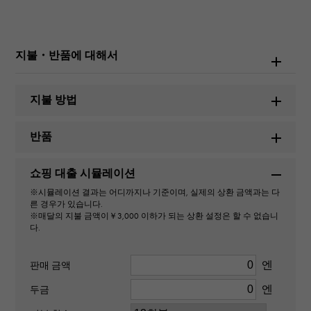
롤렉스
모델명
지불・반품에 대해서
코스모그래프 데이토나
지불 방법
번호
반품
126519LN
쇼핑 대출 시뮬레이션
유형
※시뮬레이션 결과는 어디까지나 기준이며, 실제의 상환 금액과는 다
남성용
른 경우가 있습니다.
※매달의 지불 금액이￥3,000 이하가 되는 상환 설정은 할 수 없습니
다.
무브먼트
자동식
엔
판매 금액
엔
두금
방수