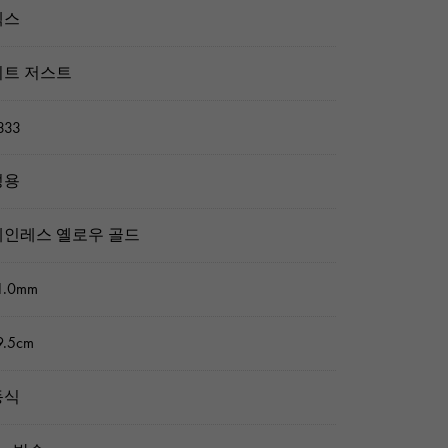
렉스
이트 저스트
333
성용
인레스 옐로우 골드
1.0mm
.5cm
동식