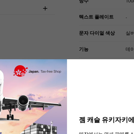
방수
10
텍스트 플레이트
-
문자 다이얼 색상
실버
기능
데
부속품
국제
주문 · 내점 전에 
젬 캐슬 유키자키에