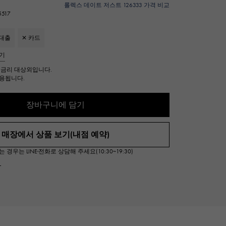
롤렉스 데이트 저스트 126333 가격 비교
Cartier
ETERNITY
517
까르띠에
영원
 대출
✕ 카드
TAG HEUER
USED ALPHA
기
태그 호이어
알파 인증 중고
무금리 대상외입니다.
용됩니다.
장바구니에 담기
매장에서 상품 보기(내점 예약)
우는 LINE·전화로 상담해 주세요(10:30~19:30)
서