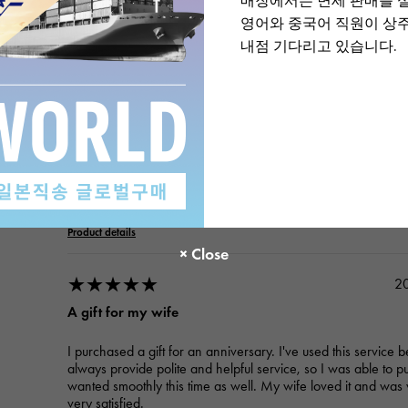
매장에서는 면세 판매를 
영어와 중국어 직원이 상
내점 기다리고 있습니다.
ROLEX
Datejust 279171NG White/10PD
Product details
★★★★★
2
A gift for my wife
I purchased a gift for an anniversary. I've used this service 
always provide polite and helpful service, so I was able to p
wanted smoothly this time as well. My wife loved it and was 
very satisfied.