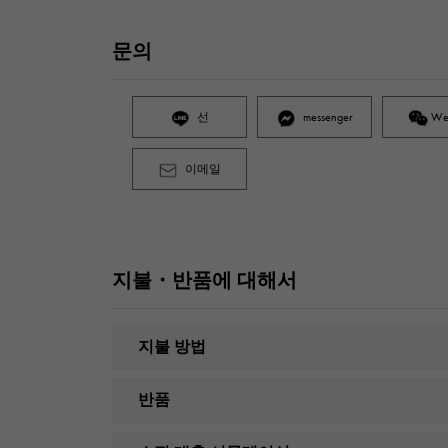
문의
선
messenger
We
이메일
지불・반품에 대해서
지불 방법
반품