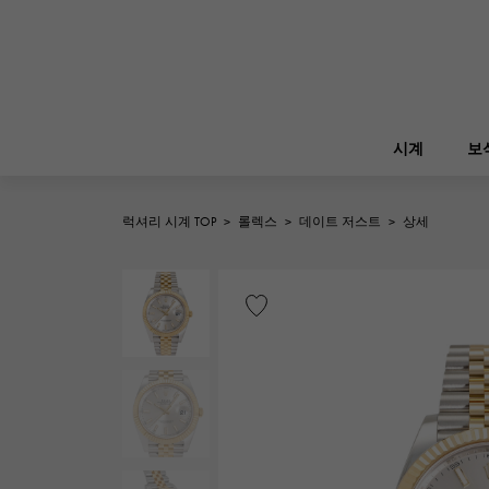
시계
보
럭셔리 시계 TOP
>
롤렉스
>
데이트 저스트
>
상세
ROLEX
YUKIZAKI
보석
버킨
롤렉스
A.LANGE & SOHNE
REGALIA
정원 파티
랭
레 갈리아
FRANCK MULLER
NOMBRE putite
소품
프랭크 뮬러
논부루 쁘띠