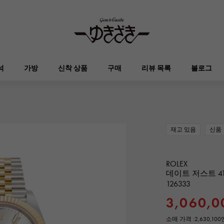
석
가방
신착 상품
구매
리뷰 목록
블로그
HUBLOT
OMEGA
브랜드 보석
셀렉트 쥬얼리
오타쿠로아
켈리
위블로
오메가
재고 있음
신품
Breguet
PATEK PHILIPPE
DOUBLE TOP
YOBIKO
에블린
지갑
브레게
파텍 필립
ROLEX
더블 톱
호루라기
데이트 저스트 4
126333
RICHARD MILLE
VACHERON CONSTA
ALPHA
ALPHA putite
기타
3,060,0
리차드 밀
바 쉐론 콘스탄틴
알파
알파 쁘띠
소매 가격 :
2,630,10