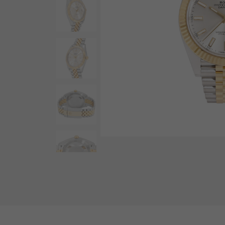
AUDEMARS PIGUET
RICH CROSS
오데 마 피게
리치 크로스
HARRY WINSTON
HIMAWARI
해리 윈스턴
해바라기
DUNAMIS
듀나 미스