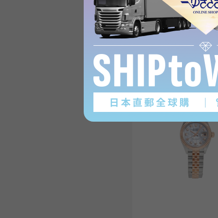
Datejust'sProduct reviews
(21
)
subject