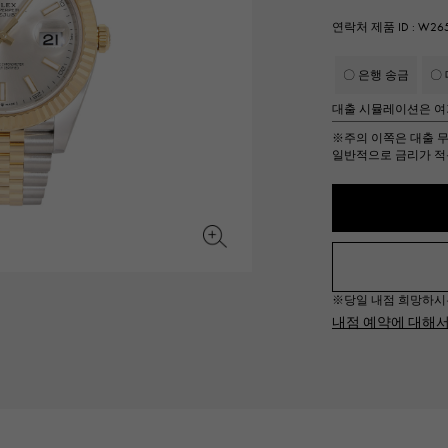
JAEGER LE COULTRE
CHANEL
헤르메스 백
TwinPinky
ANGLER
연락처 제품 ID : W265
예거 르쿨 트르
샤넬
트윈 핑키
앵글러
〇 은행 송금
〇
BVLGARI
ZENITH
YUKIZAKI BACHIKAN
USED NOMBRE
대출 시뮬레이션은 여
불가리
제니스
유키자키 바티칸
Nomble 인증 중고
※주의
이쪽은 대출 
일반적으로 금리가 적
TABLE CLOCK
VINTAGE WATCH
탁상시계
빈티지 시계
오리지널 쥬얼리 일람에
모든 시계 브랜드 보기
※당일 내점 희망하시는 경
내점 예약에 대해