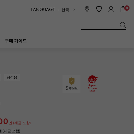
0
LANGUAGE -
한국
日本語
ENGLISH
한국
简体中文
繁体中文
구매 가이드
BREITLING
신부
보석
피코 탄 락
브라 이틀 링
남성용
IWC
NOMBRE
매력
IWC
논부루
1
NTIN
PANERAI
eclat
00
파네 라이
에끌라
엔 (세금 포함)
0엔 (세금 포함)