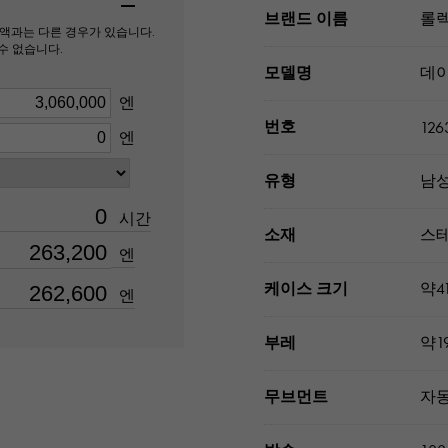
브랜드 이름
롤
액과는 다른 경우가 있습니다.
수 없습니다.
모델명
데
엔
번호
126
엔
유형
남
시간
소재
스테
엔
케이스 크기
약4
엔
부레
약19
무브먼트
자