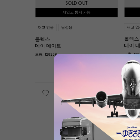
SOLD OUT
재입고 통지 가능
재고 없
재고 없음
남성용
롤렉스
롤렉스
데이 
데이 데이트
모형: 128
모형: 128239
같은 형번의 상품 일람