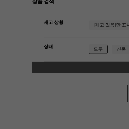
상품 검색
AUDEMARS PIGUET
RICH CROSS
오데 마 피게
리치 크로스
재고 상황
[재고 있음]만 표
HARRY WINSTON
HIMAWARI
해리 윈스턴
해바라기
상태
모두
신품
DUNAMIS
듀나 미스
유형
남성용
여
케이스 형상
정사각형(스퀘어)
타원형(타원형)