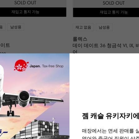
SOLD OUT
SOLD OUT
재입고 통지 가능
재입고 통지 가능
음
남성용
재고 없음
남성용
롤렉스
데이트
데이 데이트 36 청금석 VI, IX,
어
239
모형: 128239
같은 형번의 상품 일람
같은 형번의 상품 일람
젬 캐슬 유키자키에
매장에서는 면세 판매를 
영어와 중국어 직원이 상