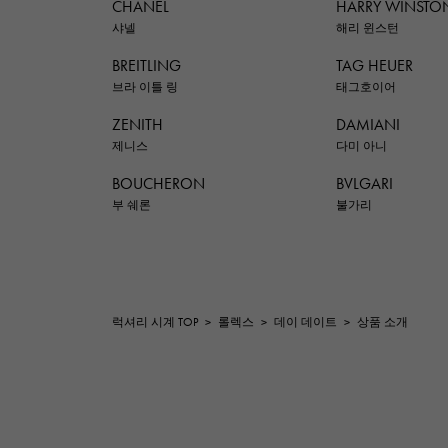
CHANEL
HARRY WINSTO
샤넬
해리 윈스턴
BREITLING
TAG HEUER
브라 이틀 링
태그호이어
ZENITH
DAMIANI
제니스
다미 아니
BOUCHERON
BVLGARI
부 쉐론
불가리
럭셔리 시계 TOP
>
롤렉스
>
데이 데이트
>
상품 소개