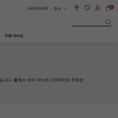
0
LANGUAGE -
한국
日本語
ENGLISH
한국
简体中文
繁体中文
구매 가이드
BREITLING
신부
보석
피코 탄 락
브라 이틀 링
IWC
니다. 롤렉스 데이 데이트 (128239)의 주문은
NOMBRE
매력
IWC
논부루
NTIN
PANERAI
eclat
파네 라이
에끌라