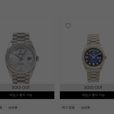
옐로우 골드
핑크 골드
화이트 골드
플래티
믹
티타늄
킹 골드
세도나 골드
에버 로즈
블랙 다이아몬드
기타
보증서
감정
식별
수리 명세서
수리 보
SOLD OUT
SOLD OUT
재입고 통지 가능
재입고 통지 가능
엔 ～
음
남성용
재고 없음
남성용