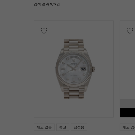
시계 재질
검색 결과 9/9건
스테인레스
카본
세라
다이아몬드
문자 다이얼 색상
부속품
순정 박스
가격
만
재고 있음
중고
남성용
재고 없