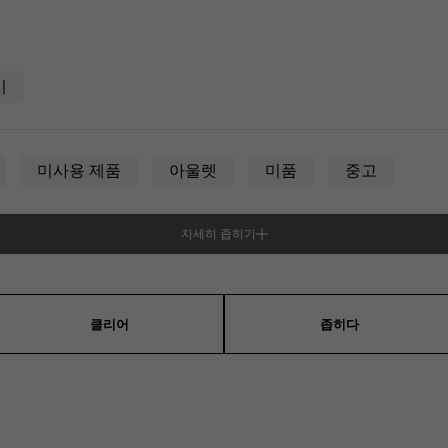
JAEGER LE COULTRE
CHANEL
헤르메스 백
TwinPinky
ANGLER
예거 르쿨 트르
샤넬
트윈 핑키
앵글러
시
BVLGARI
ZENITH
YUKIZAKI BACHIKAN
USED NOMBRE
불가리
제니스
유키자키 바티칸
Nomble 인증 중고
미사용 제품
아울렛
미품
중고
TABLE CLOCK
VINTAGE WATCH
탁상시계
빈티지 시계
자세히 좁히기
오리지널 쥬얼리 일람에
성
남녀 겸용
모든 시계 브랜드 보기
클리어
좁히다
직사각형(렉탄 귤러)
원형(라운드)
팔각형(옥
쿠션형(쿠션 케이스)
기타