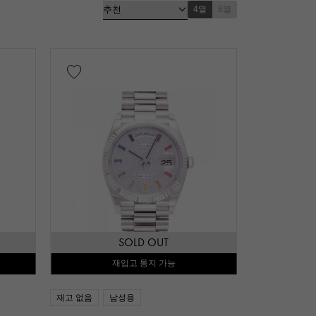
4열
6열
넘
레드 골드
로즈 골드
 골드
자리우무
증서
SOLD OUT
재입고 통지 가능
만엔
재고 없음
남성용