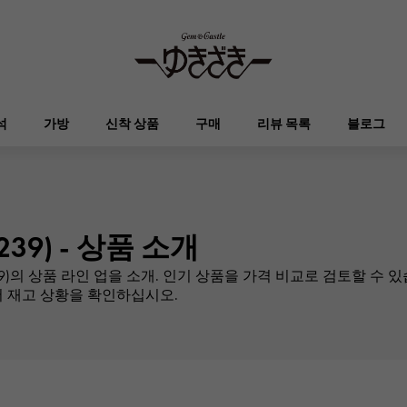
석
가방
신착 상품
구매
리뷰 목록
블로그
HUBLOT
OMEGA
브랜드 보석
셀렉트 쥬얼리
오타쿠로아
켈리
위블로
오메가
39) - 상품 소개
Breguet
PATEK PHILIPPE
)의 상품 라인 업을 소개. 인기 상품을 가격 비교로 검토할 수 있습
DOUBLE TOP
YOBIKO
에블린
지갑
브레게
파텍 필립
 재고 상황을 확인하십시오.
더블 톱
호루라기
RICHARD MILLE
VACHERON CONSTA
ALPHA
ALPHA putite
기타
리차드 밀
바 쉐론 콘스탄틴
알파
알파 쁘띠