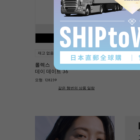
SOLD OUT
재입고 통지 가능
재고 없음
남성용
롤렉스
데이 데이트 36
모형: 128239
같은 형번의 상품 일람