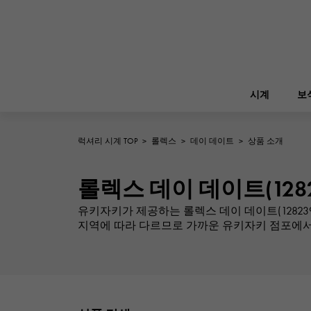
시계
보
럭셔리 시계 TOP
>
롤렉스
>
데이 데이트
>
상품 소개
ROLEX
YUKIZAKI
보석
버킨
롤렉스
롤렉스 데이 데이트(1282
A.LANGE & SOHNE
유키자키가 제공하는 롤렉스 데이 데이트(128239
REGALIA
정원 파티
랭
지역에 따라 다르므로 가까운 유키자키 점포에서
레 갈리아
FRANCK MULLER
NOMBRE putite
소품
프랭크 뮬러
논부루 쁘띠