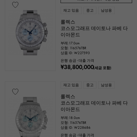
에버 로즈 골드
자리우무
재고 있음
중고
남성용
다이아몬드
블랙 다이아몬드
기타
롤렉스
코스모그래프 데이토나 파베 다
이아몬드
문자 다이얼 색상
부레:17.0cm
모형: 116576TBR
상품 ID: W227593
은행 송금 · 대출 가격
¥38,800,000
(세금 포함)
재고 있음
중고
남성용
롤렉스
코스모그래프 데이토나 파베 다
부속품
이아몬드
부레:18.0cm
순정 박스
보증서
감정
식별
모형: 116576TBR
상품 ID: W228686
수리 명세서
수리 보증서
은행 송금 · 대출 가격