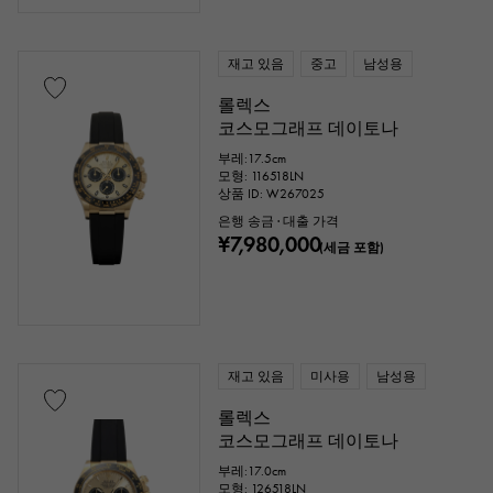
재고 있음
중고
남성용
롤렉스
코스모그래프 데이토나
부레:17.5cm
모형: 116518LN
상품 ID: W267025
은행 송금 · 대출 가격
¥7,980,000
(세금 포함)
재고 있음
미사용
남성용
롤렉스
코스모그래프 데이토나
부레:17.0cm
모형: 126518LN