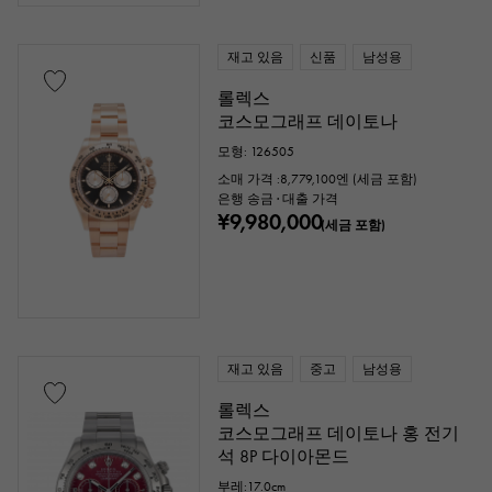
재고 있음
신품
남성용
롤렉스
코스모그래프 데이토나
모형: 126505
소매 가격 :
8,779,100
엔 (세금 포함)
은행 송금 · 대출 가격
¥9,980,000
(세금 포함)
재고 있음
중고
남성용
롤렉스
코스모그래프 데이토나 홍 전기
석 8P 다이아몬드
부레:17.0cm