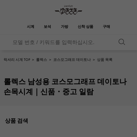
시계
보석
가방
신착 상품
구매
버킨
오타쿠로아
YUKIZAKI
ROLEX
HUBLOT
신부
브랜드 보석
셀렉트 쥬얼리
보석
롤렉스
위블로
보석
럭셔리 시계 TOP
>
롤렉스
>
코스모그래프 데이토나
>
상품 목록
켈리
피코 탄 락
OMEGA
BREITLING
오메가
브라 이틀 링
REGALIA
DOUBLE TOP
롤렉스 남성용 코스모그래프 데이토나
레 갈리아
더블 톱
정원 파티
에블린
A.LANGE & SOHNE
Breguet
랭
브레게
손목시계｜신품・중고 일람
YOBIKO
NOMBRE
호루라기
논부루
지갑
매력
PATEK PHILIPPE
IWC
IWC
파텍 필립
NOMBRE putite
ALPHA
논부루 쁘띠
알파
소품
기타
FRANCK MULLER
RICHARD MILLE
프랭크 뮬러
리차드 밀
상품 검색
ALPHA putite
eclat
알파 쁘띠
에끌라
VACHERON
PANERAI
헤르메스 백
CONSTANTIN
파네 라이