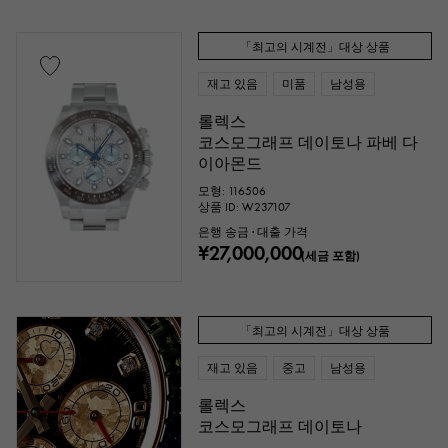
「최고의 시계전」대상 상품
재고 있음
미품
남성용
롤렉스
코스모그래프 데이토나 파베 다
이아몬드
모형: 116506
상품 ID: W237107
은행 송금 · 대출 가격
¥27,000,000
(세금 포함)
「최고의 시계전」대상 상품
재고 있음
중고
남성용
롤렉스
코스모그래프 데이토나