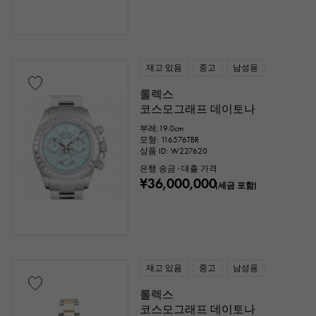
재고 있음
중고
남성용
롤렉스
코스모그래프 데이토나
부레:19.0cm
모형: 116576TBR
상품 ID: W227620
은행 송금 · 대출 가격
¥36,000,000
(세금 포함)
재고 있음
중고
남성용
롤렉스
코스모그래프 데이토나