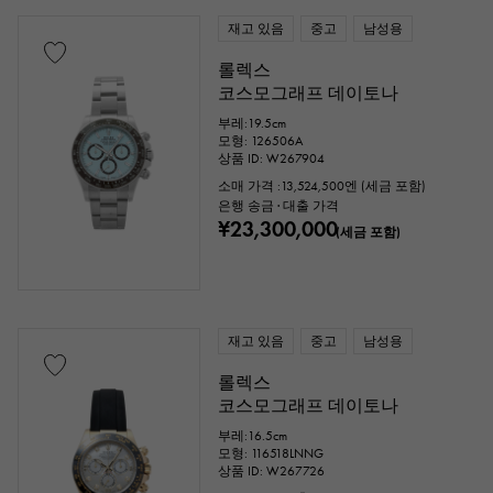
재고 있음
중고
남성용
롤렉스
코스모그래프 데이토나
부레:19.5cm
모형: 126506A
상품 ID: W267904
소매 가격 :
13,524,500
엔 (세금 포함)
은행 송금 · 대출 가격
¥23,300,000
(세금 포함)
재고 있음
중고
남성용
롤렉스
코스모그래프 데이토나
부레:16.5cm
모형: 116518LNNG
상품 ID: W267726