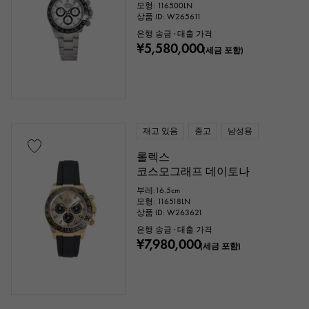
모형: 116500LN
상품 ID: W265611
은행 송금 · 대출 가격
¥5,580,000
(세금 포함)
재고 있음
중고
남성용
롤렉스
코스모그래프 데이토나
부레:16.5cm
모형: 116518LN
상품 ID: W263621
은행 송금 · 대출 가격
¥7,980,000
(세금 포함)