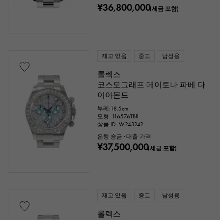
¥36,800,000
(세금 포함)
가격
재고 있음
중고
남성용
롤렉스
만엔 ～
만엔
코스모그래프 데이토나 파베 다
이아몬드
부레:18.5cm
모형: 116576TBR
상품 ID: W243242
은행 송금 · 대출 가격
¥37,500,000
(세금 포함)
재고 있음
중고
남성용
롤렉스