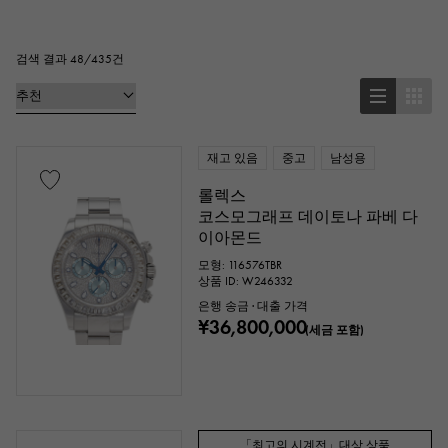
정사각형(스퀘어)
직사각형(렉탄 귤러)
원형(라운드)
팔각형(옥타곤)
검색 결과 48/435건
통형(토노)
타원형(타원형)
쿠션형(쿠션 케이스)
기타
재고 있음
중고
남성용
롤렉스
코스모그래프 데이토나 파베 다
시계 재질
이아몬드
스테인레스
옐로우 골드
모형: 116576TBR
핑크 골드
상품 ID: W246332
은행 송금 · 대출 가격
화이트 골드
플래티넘
레드 골드
¥36,800,000
(세금 포함)
로즈 골드
카본
세라믹
티타늄
킹 골드
세도나 골드
「최고의 시계전」대상 상품