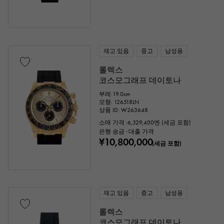
재고 있음
중고
남성용
롤렉스
코스모그래프 데이토나
부레:19.0cm
모형: 126518LN
상품 ID: W263648
소매 가격 :
6,329,400
엔 (세금 포함)
은행 송금 · 대출 가격
¥10,800,000
(세금 포함)
재고 있음
중고
남성용
롤렉스
코스모그래프 데이토나