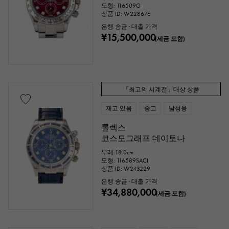
모형: 116509G
상품 ID: W228676
은행 송금 · 대출 가격
¥15,500,000
(세금 포함)
「최고의 시계전」대상 상품
재고 있음
중고
남성용
롤렉스
코스모그래프 데이토나
부레:18.0cm
모형: 116589SACI
상품 ID: W243229
은행 송금 · 대출 가격
¥34,880,000
(세금 포함)