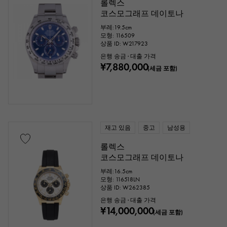
롤렉스
코스모그래프 데이토나
부레:19.5cm
모형: 116509
상품 ID: W217923
은행 송금 · 대출 가격
¥7,880,000
(세금 포함)
재고 있음
중고
남성용
롤렉스
코스모그래프 데이토나
부레:16.5cm
모형: 116518LN
상품 ID: W262385
은행 송금 · 대출 가격
¥14,000,000
(세금 포함)