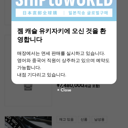
¥3,980,000
(세금 포함)
젬 캐슬 유키자키에 오신 것을 환
영합니다
재고 있음
중고
남성용
롤렉스
매장에서는 면세 판매를 실시하고 있습니다.
코스모그래프 데이토나
영어와 중국어 직원이 상주하고 있으며 예약도
부레:18.5cm
가능합니다.
모형: 116509
상품 ID: W267362
내점 기다리고 있습니다.
은행 송금 · 대출 가격
¥7,480,000
(세금 포함)
재고 있음
신품
남성용