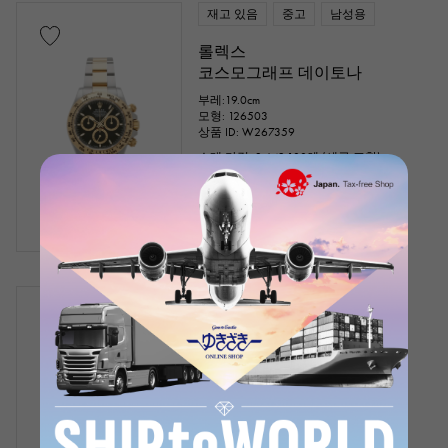
재고 있음
중고
남성용
롤렉스
코스모그래프 데이토나
부레:19.0cm
모형: 126503
상품 ID: W267359
소매 가격 :
3,642,100
엔 (세금 포함)
은행 송금 · 대출 가격
¥4,470,000
(세금 포함)
재고 있음
중고
남성용
롤렉스
코스모그래프 데이토나
부레:19.0cm
모형: 116520
상품 ID: W264898
은행 송금 · 대출 가격