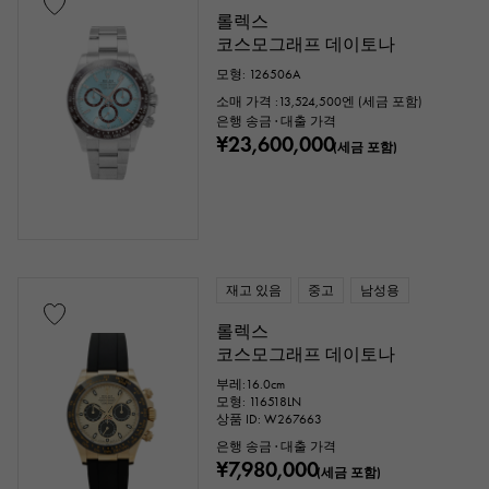
롤렉스
코스모그래프 데이토나
모형: 126506A
소매 가격 :
13,524,500
엔 (세금 포함)
은행 송금 · 대출 가격
¥23,600,000
(세금 포함)
재고 있음
중고
남성용
롤렉스
코스모그래프 데이토나
부레:16.0cm
모형: 116518LN
상품 ID: W267663
은행 송금 · 대출 가격
¥7,980,000
(세금 포함)