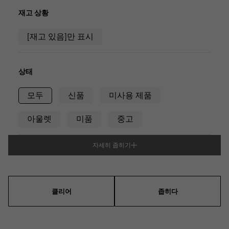
RICH CROSS
TwinPinky
바 쉐론 콘스탄틴
리치 크로스
트윈 핑키
재고 상황
AUDEMARS PIGUET
JAEGER LE COULTRE
ANGLER
ETERNITY
오데 마 피게
예거 르쿨 트르
[재고 있음]만 표시
앵글러
영원
CHANEL
Cartier
HIMAWARI
YUKIZAKI BACHIKAN
샤넬
까르띠에
해바라기
유키자키 바티칸
HARRY WINSTON
BVLGARI
상태
USED NOMBRE
USED ALPHA
해리 윈스턴
불가리
Nomble 인증 중고
알파 인증 중고
모두
신품
미사용 제품
ZENITH
TAG HEUER
제니스
태그 호이어
아울렛
미품
중고
DUNAMIS
TABLE CLOCK
오리지널 쥬얼리 일람에
듀나 미스
탁상시계
자세히 좁히기
VINTAGE WATCH
유형
빈티지 시계
남성용
여성
남녀 겸용
모든 시계 브랜드 보기
클리어
좁히다
케이스 형상