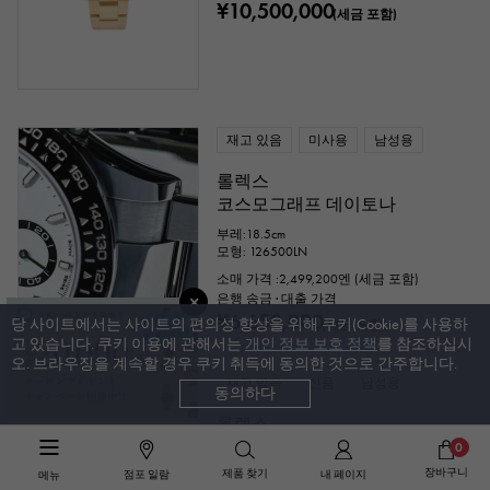
¥10,500,000
(세금 포함)
재고 있음
미사용
남성용
롤렉스
코스모그래프 데이토나
부레:18.5cm
모형: 126500LN
소매 가격 :
2,499,200
엔 (세금 포함)
은행 송금 · 대출 가격
¥6,650,000
당 사이트에서는 사이트의 편의성 향상을 위해 쿠키(Cookie)를 사용하
(세금 포함)
고 있습니다. 쿠키 이용에 관해서는
개인 정보 보호 정책
를 참조하십시
오. 브라우징을 계속할 경우 쿠키 취득에 동의한 것으로 간주합니다.
재고 있음
신품
남성용
동의하다
롤렉스
코스모그래프 데이토나
0
장바구니
제품 찾기
점포 일람
내 페이지
메뉴
모형: 126518LN