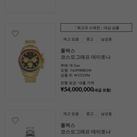
「최고의 시계전」대상 상품
재고 있음
중고
남성용
롤렉스
코스모그래프 데이토나
부레:18.5cm
모형: 116598RBOW
상품 ID: W253594
은행 송금 · 대출 가격
¥54,000,000
(세금 포함)
재고 있음
중고
남성용
롤렉스
코스모그래프 데이토나