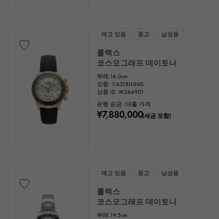
재고 있음
중고
남성용
롤렉스
코스모그래프 데이토나
부레:16.0cm
모형: 116518LNNG
상품 ID: W266901
은행 송금 · 대출 가격
¥7,880,000
(세금 포함)
재고 있음
중고
남성용
롤렉스
코스모그래프 데이토나
부레:19.5cm