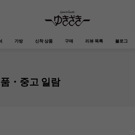
석
가방
신착 상품
구매
리뷰 목록
블로그
HUBLOT
OMEGA
브랜드 보석
셀렉트 쥬얼리
오타쿠로아
켈리
위블로
오메가
신품・중고 일람
Breguet
PATEK PHILIPPE
DOUBLE TOP
YOBIKO
에블린
지갑
브레게
파텍 필립
더블 톱
호루라기
RICHARD MILLE
VACHERON CONSTA
ALPHA
ALPHA putite
기타
리차드 밀
바 쉐론 콘스탄틴
알파
알파 쁘띠