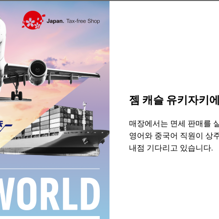
3
젬 캐슬 유키자키에
SOLD OUT
매장에서는 면세 판매를 
재입고 통지 가능
영어와 중국어 직원이 상
내점 기다리고 있습니다.
남성용
재고 없음
신품
여성
론진
1832
 포함)