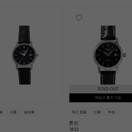
믹
티타늄
킹 골드
세도나 골드
에버 로즈
블랙 다이아몬드
기타
보증서
감정
식별
수리 명세서
수리 보
SOLD OUT
재입고 통지 가능
엔 ～
음
신품
남성용
재고 없음
신품
여성
론진
1832