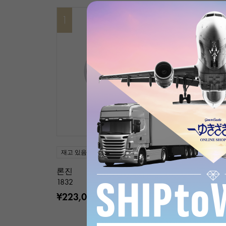
1
2
재고 있음
신품
남성용
재고 있음
신품
론진
론진
1832
1832
¥223,000
¥223,000
(세금 포함)
(세금