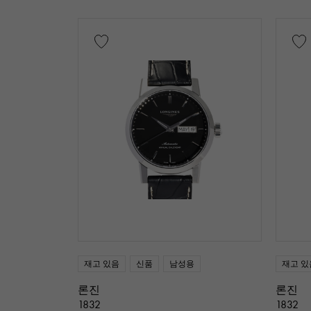
카본
세라
다이아몬드
문자 다이얼 색상
부속품
순정 박스
가격
만
재고 있음
신품
남성용
재고 있
론진
론진
1832
1832