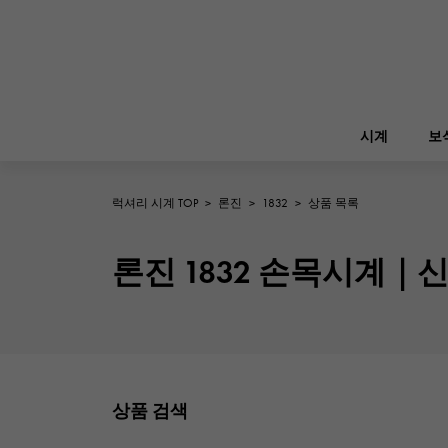
시계
보
럭셔리 시계 TOP
>
론진
>
1832
>
상품 목록
ROLEX
YUKIZAKI
보석
버킨
롤렉스
론진 1832 손목시계｜
A.LANGE & SOHNE
REGALIA
정원 파티
랭
레 갈리아
FRANCK MULLER
NOMBRE putite
소품
프랭크 뮬러
상품 검색
논부루 쁘띠