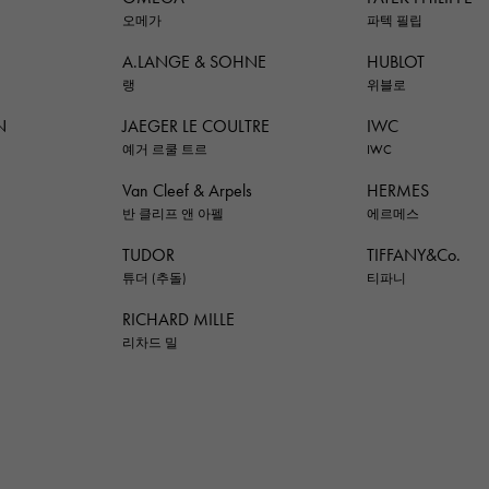
오메가
파텍 필립
A.LANGE & SOHNE
HUBLOT
랭
위블로
N
JAEGER LE COULTRE
IWC
예거 르쿨 트르
IWC
Van Cleef & Arpels
HERMES
반 클리프 앤 아펠
에르메스
TUDOR
TIFFANY&Co.
튜더 (추돌)
티파니
RICHARD MILLE
리차드 밀