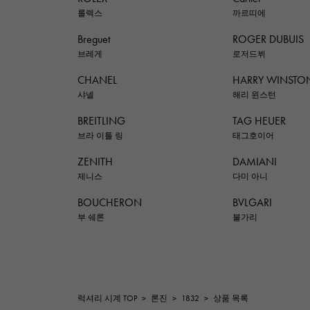
롤렉스
까르띠에
Breguet
ROGER DUBUIS
브레게
로저드뷔
CHANEL
HARRY WINSTO
샤넬
해리 윈스턴
BREITLING
TAG HEUER
브라 이틀 링
태그호이어
ZENITH
DAMIANI
제니스
다미 아니
BOUCHERON
BVLGARI
부 쉐론
불가리
럭셔리 시계 TOP
>
론진
>
1832
>
상품 목록