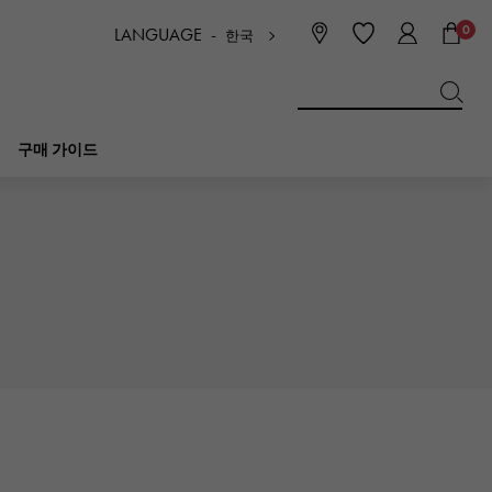
0
LANGUAGE -
한국
日本語
ENGLISH
한국
简体中文
繁体中文
구매 가이드
BREITLING
신부
보석
피코 탄 락
브라 이틀 링
IWC
NOMBRE
매력
IWC
논부루
NTIN
PANERAI
eclat
파네 라이
에끌라