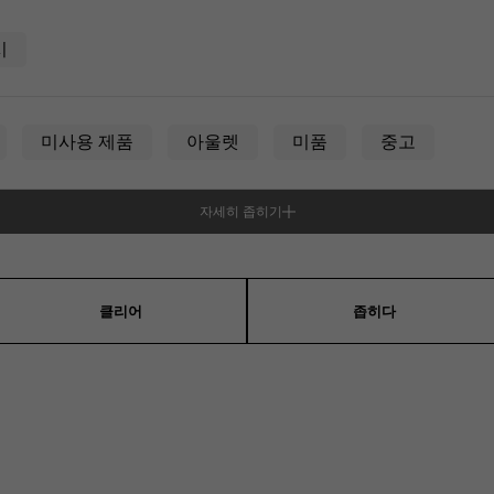
JAEGER LE COULTRE
CHANEL
헤르메스 백
TwinPinky
ANGLER
예거 르쿨 트르
샤넬
시
트윈 핑키
앵글러
BVLGARI
ZENITH
YUKIZAKI BACHIKAN
USED NOMBRE
불가리
제니스
유키자키 바티칸
Nomble 인증 중고
미사용 제품
아울렛
미품
중고
TABLE CLOCK
VINTAGE WATCH
자세히 좁히기
탁상시계
빈티지 시계
성
남녀 겸용
오리지널 쥬얼리 일람에
모든 시계 브랜드 보기
클리어
좁히다
직사각형(렉탄 귤러)
원형(라운드)
팔각형(옥
쿠션형(쿠션 케이스)
기타
옐로우 골드
핑크 골드
화이트 골드
플래티