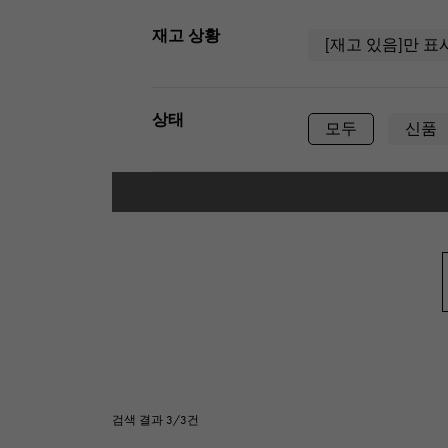
AUDEMARS PIGUET
RICH CROSS
재고 상황
오데 마 피게
[재고 있음]만 표
리치 크로스
HARRY WINSTON
HIMAWARI
상태
해리 윈스턴
해바라기
모두
신품
DUNAMIS
듀나 미스
유형
남성용
여
케이스 형상
정사각형(스퀘어)
타원형(타원형)
시계 재질
검색 결과 3/3건
스테인레스