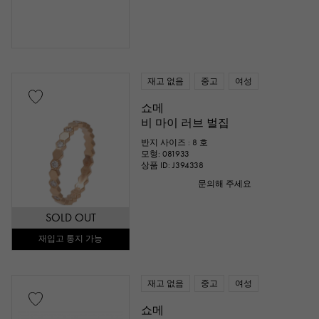
숫자
알파벳
크로스
클로버
스컬
드롭
하트
리본
한 알 보석
동물
곤충
별표
재고 없음
중고
여성
쇼메
월
날개
꽃
나비
열쇠
비 마이 러브 벌집
호스 슈
별자리
낚시 바늘
반지 사이즈 : 8 호
모형: 081933
상품 ID: J394338
문의해 주세요
반지 사이즈
SOLD OUT
재입고 통지 가능
호 ～
호
재고 없음
중고
여성
체인 크기
쇼메