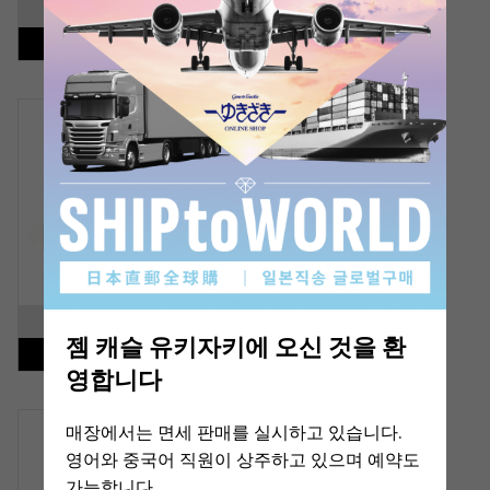
SOLD OUT
재입고 통지 가능
재고 없음
중고
여성
쇼메
비 마이 러브 벌집
반지 사이즈 : 11 호
모형: 083361
상품 ID: J384643
문의해 주세요
SOLD OUT
젬 캐슬 유키자키에 오신 것을 환
재입고 통지 가능
영합니다
재고 없음
중고
여성
매장에서는 면세 판매를 실시하고 있습니다.
영어와 중국어 직원이 상주하고 있으며 예약도
쇼메
비 마이 러브 벌집 링
가능합니다.