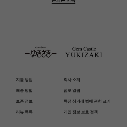
문의는 이쪽
파네 라이
BREITLING
브라 이틀 링
TAG HEUER
태그호이어
Van Cleef & Arpels
반 클리프 앤 아펠
HERMES
에르메스
지불 방법
회사 소개
Chopard
쇼파드
배송 방법
점포 일람
ZENITH
보증 정보
특정 상거래 법에 관한 표기
제니스
리뷰 목록
개인 정보 보호 정책
DAMIANI
다미 아니