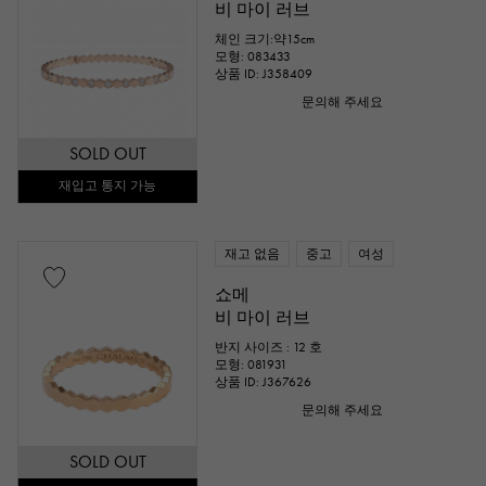
비 마이 러브
체인 크기:약15cm
모형: 083433
상품 ID: J358409
cm ～
cm
문의해 주세요
SOLD OUT
부속품
재입고 통지 가능
순정 박스
보증서
감정
식별
재고 없음
중고
여성
수리 명세서
수리 보증서
쇼메
비 마이 러브
가격
반지 사이즈 : 12 호
모형: 081931
상품 ID: J367626
문의해 주세요
만엔 ～
만엔
SOLD OUT