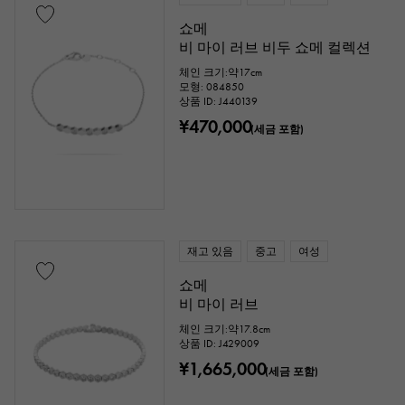
스톤 종
쇼메
비 마이 러브 비두 쇼메 컬렉션
가넷
아미시스트
아쿠아마린
체인 크기:약17cm
모형: 084850
상품 ID: J440139
산호
다이아몬드
에메랄드
¥470,000
(세금 포함)
옥
진주
알렉산드라이트
루비
오닉스
페리도트
사파이어
오팔
전기석
재고 있음
중고
여성
토파즈
터키석
탄자나이트
쇼메
비 마이 러브
블랙 다이아몬드
기타
체인 크기:약17.8cm
상품 ID: J429009
¥1,665,000
(세금 포함)
모티프