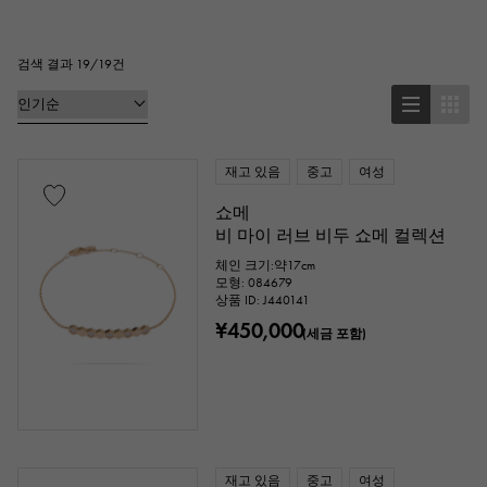
링
목걸이
귀걸이
귀걸이
펜던트
팔찌
발목
브로치
검색 결과 19/19건
현금 재질
재고 있음
중고
여성
플래티넘
옐로우 골드
핑크 골드
쇼메
비 마이 러브 비두 쇼메 컬렉션
화이트 골드
은
티타늄
체인 크기:약17cm
모형: 084679
에나멜
도금
세라믹
상품 ID: J440141
¥450,000
(세금 포함)
스테인레스
블랙 골드
쉘
스팅레이 (가오리 가죽)
파이톤
악어
팔라듐
레더
재고 있음
중고
여성