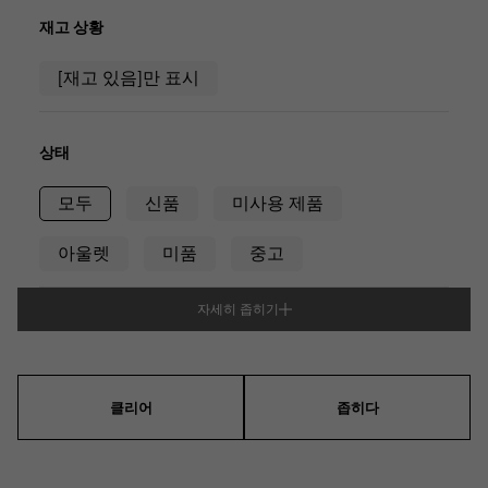
RICH CROSS
TwinPinky
바 쉐론 콘스탄틴
리치 크로스
트윈 핑키
재고 상황
AUDEMARS PIGUET
JAEGER LE COULTRE
ANGLER
ETERNITY
오데 마 피게
예거 르쿨 트르
[재고 있음]만 표시
앵글러
영원
CHANEL
Cartier
HIMAWARI
YUKIZAKI BACHIKAN
샤넬
까르띠에
해바라기
유키자키 바티칸
HARRY WINSTON
BVLGARI
상태
USED NOMBRE
USED ALPHA
해리 윈스턴
불가리
Nomble 인증 중고
알파 인증 중고
모두
신품
미사용 제품
ZENITH
TAG HEUER
제니스
태그 호이어
아울렛
미품
중고
DUNAMIS
TABLE CLOCK
오리지널 쥬얼리 일람에
듀나 미스
탁상시계
자세히 좁히기
VINTAGE WATCH
유형
빈티지 시계
남성용
여성
남녀 겸용
모든 시계 브랜드 보기
클리어
좁히다
시리즈