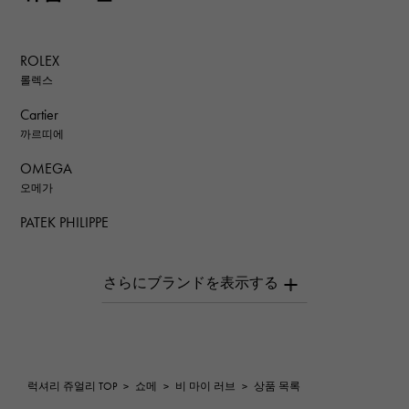
ROLEX
롤렉스
Cartier
까르띠에
OMEGA
오메가
PATEK PHILIPPE
파텍 필립
AUDEMARS PIGUET
오데 마 피게
Breguet
브레게
ROGER DUBUIS
럭셔리 쥬얼리 TOP
>
쇼메
>
비 마이 러브
>
상품 목록
로저드뷔