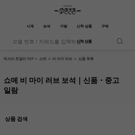
시계
보석
가방
신착 상품
구매
신착 상품
버킨
오타쿠로아
YUKIZAKI
ROLEX
HUBLOT
신부
브랜드 보석
셀렉트 쥬얼리
보석
롤렉스
위블로
보석
럭셔리 쥬얼리 TOP
>
쇼메
>
비 마이 러브
>
상품 목록
켈리
피코 탄 락
OMEGA
BREITLING
오메가
브라 이틀 링
REGALIA
DOUBLE TOP
쇼메 비 마이 러브 보석｜신품・중고
레 갈리아
더블 톱
정원 파티
에블린
A.LANGE & SOHNE
Breguet
랭
브레게
일람
YOBIKO
NOMBRE
호루라기
논부루
지갑
매력
PATEK PHILIPPE
IWC
IWC
파텍 필립
NOMBRE putite
ALPHA
논부루 쁘띠
알파
소품
기타
FRANCK MULLER
RICHARD MILLE
프랭크 뮬러
리차드 밀
상품 검색
ALPHA putite
eclat
알파 쁘띠
에끌라
VACHERON
PANERAI
헤르메스 백
CONSTANTIN
파네 라이