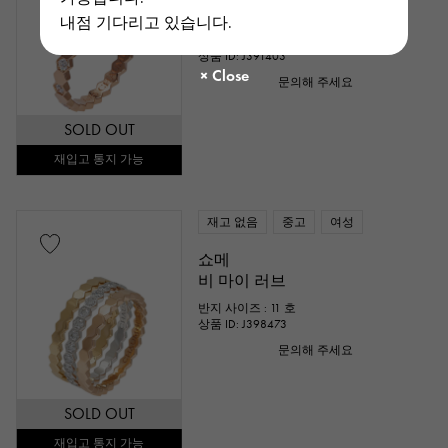
내점 기다리고 있습니다.
반지 사이즈 : 9 호
모형: 081933
상품 ID: J391403
문의해 주세요
SOLD OUT
재입고 통지 가능
재고 없음
중고
여성
쇼메
비 마이 러브
반지 사이즈 : 11 호
상품 ID: J398473
문의해 주세요
SOLD OUT
재입고 통지 가능