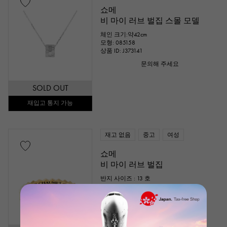
쇼메
비 마이 러브 벌집 스몰 모델
체인 크기:약42cm
모형: 085158
상품 ID: J373141
문의해 주세요
SOLD OUT
재입고 통지 가능
재고 없음
중고
여성
쇼메
비 마이 러브 벌집
반지 사이즈 : 13 호
모형: 081885
상품 ID: J379794
문의해 주세요