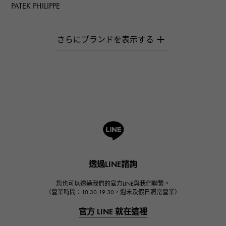
PATEK PHILIPPE
百達翡麗
AUDEMARS PIGUET
愛彼（Audemars Piguet）
Breguet
寶gue
ROGER DUBUIS
羅傑·杜比斯
A.LANGE & SOHNE
朗格與索恩
HUBLOT
透過LINE諮詢
宇舶
FRANCK MULLER
您也可以透過我們的官方LINE與我們聯繫。
（營業時間：10:30-19:30，週末及假日照常營業）
弗蘭克·穆勒（Frank Muller）
官方 LINE 就在這裡
CHANEL
香奈兒