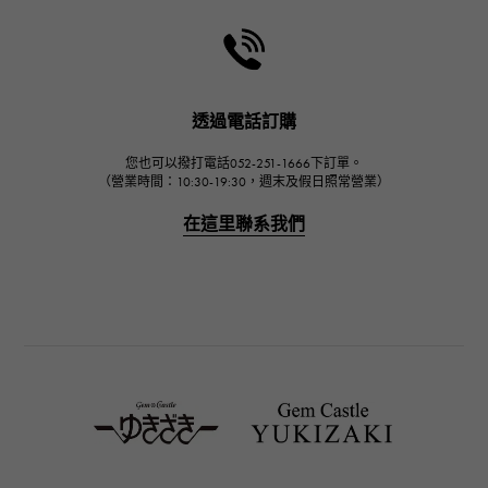
HARRY WINSTON
哈里·溫斯頓
JAEGER LE COULTRE
透過電話訂購
積家
您也可以撥打電話052-251-1666下訂單。
IWC
（營業時間：10:30-19:30，週末及假日照常營業）
萬國
在這里聯系我們
PANERAI
沛納海
BREITLING
百年靈
TAG HEUER
豪雅（TAG Heuer）
Van Cleef & Arpels
梵克雅寶