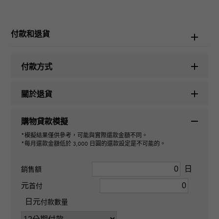
勞力士
付款和退貨
型號名稱
日期調整
付款方式
型號
關於退貨
116243G
購物貸款模擬
型式
*模擬結果僅供參考，可能與實際還款金額不同。
*每月還款金額低於 3,000 日圓的還款設定是不可能的。
男裝
日
銷售額
機芯
元
首付
日元
自動上弦
付款數量