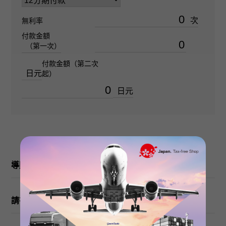
防水性
次
無利率
100m防水
付款金額
（第一次）
文字盤種
付款金額（第二次
日元
起）
電腦類
日元
文字盤色
銀色/10PD
錶盤石
導購
金鑽
請在訂購或訪問之前檢查
功能介紹
日期顯示