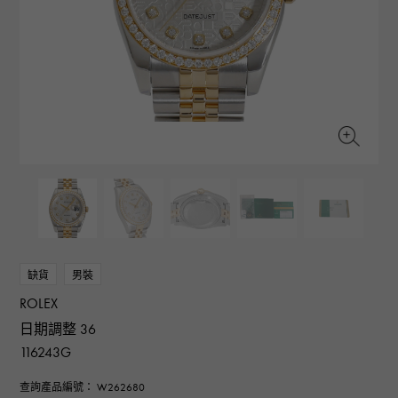
RICH CROSS
TwinPinky
CONSTANTIN
沛納海
豐富的十字架
雙小指
江詩丹頓
AUDEMARS PIGUET
JAEGER LE COULTRE
ANGLER
ETERNITY
愛彼（Audemars Piguet）
積家
釣魚者
全圈排鑽戒指
CHANEL
Cartier
HIMAWARI
YUKIZAKI BACHIKAN
香奈兒
卡地亞
葵花
雪崎梵蒂岡
HARRY WINSTON
BVLGARI
USED NOMBRE
USED ALPHA
哈里·溫斯頓
寶格麗
貴族認證二手
Alpha 認證二手車
ZENITH
TAG HEUER
真力時
豪雅（Tag Heuer）
對原始物珠寶一覽
DUNAMIS
TABLE CLOCK
動力
台鐘
VINTAGE WATCH
缺貨
男裝
復古手錶
ROLEX
查看所有手錶品牌
日期調整 36
116243G
查詢產品編號： W262680