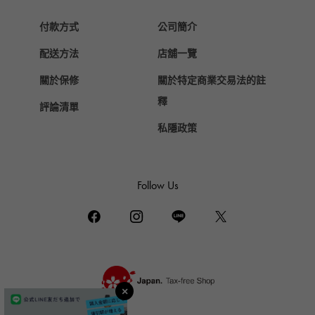
HERMES
愛馬仕
付款方式
公司簡介
Chopard
配送方法
店舖一覽
蕭邦
關於保修
關於特定商業交易法的註
ZENITH
真力時
釋
評論清單
DAMIANI
私隱政策
達米亞尼
TUDOR
帝陀（Tudor）
Follow Us
TIFFANY&Co.
蒂芙尼
PIAGET
伯爵
BOUCHERON
布歇龍