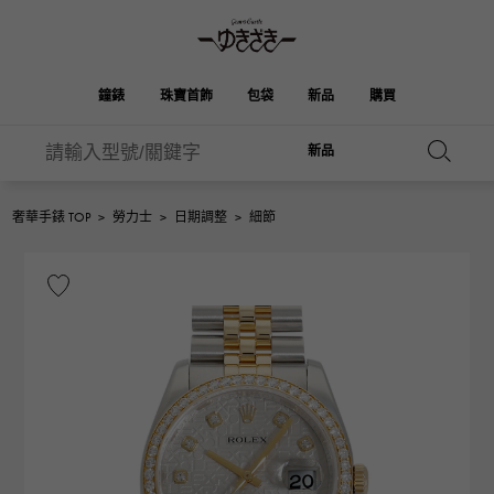
鐘錶
珠寶首飾
包袋
新品
購買
新品
雪崎
伯金
奧塔克羅亞
ROLEX
HUBLOT
新娘
品牌首飾
選擇珠寶
珠寶
珠寶首飾
勞力士
宇舶
奢華手錶 TOP
>
勞力士
>
日期調整
>
細節
凱利
Picotan鎖
OMEGA
BREITLING
歐米茄
百年靈
REGALIA
DOUBLE TOP
花園派對
伊芙琳
A.LANGE & SOHNE
富豪
Breguet
雙頂
朗格與索恩
寶gue
YOBIKO
NOMBRE
錢包
魅力
PATEK PHILIPPE
洋子
IWC
貴族
IWC
百達翡麗
NOMBRE putite
ALPHA
配飾
其他
FRANCK MULLER
翁布利
RICHARD MILLE
阿爾法
弗蘭克·穆勒（Frank
理查德·米勒
ALPHA putite
eclat
Muller）
阿爾法·珀蒂（Alpha Petit）
埃克拉特
愛馬仕包包
VACHERON
PANERAI