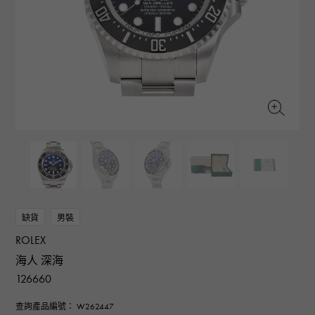
RICH CROSS
TwinPinky
CONSTANTIN
沛納海
豐富的十字架
雙小指
江詩丹頓
AUDEMARS PIGUET
JAEGER LE COULTRE
ANGLER
ETERNITY
愛彼（Audemars Piguet）
積家
釣魚者
全圈排鑽戒指
CHANEL
Cartier
HIMAWARI
YUKIZAKI BACHIKAN
香奈兒
卡地亞
葵花
雪崎梵蒂岡
HARRY WINSTON
BVLGARI
USED NOMBRE
USED ALPHA
哈里·溫斯頓
寶格麗
貴族認證二手
Alpha 認證二手車
ZENITH
TAG HEUER
真力時
豪雅（Tag Heuer）
對原始物珠寶一覽
DUNAMIS
TABLE CLOCK
動力
台鐘
VINTAGE WATCH
缺貨
男裝
復古手錶
ROLEX
查看所有手錶品牌
海人 深海
126660
查詢產品編號： W262447