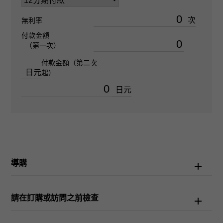
防水性
次
無利率
3900m防水
付款金額
（第一次）
文字盤種
付款金額（第二次
日元
起）
-
日元
文字盤色
D藍
功能介紹
導購
日期顯示 氦氣排放閥 防逆轉擋板
請在訂購或訪問之前檢查