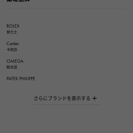
ROLEX
勞力士
Cartier
卡地亞
OMEGA
歐米茄
PATEK PHILIPPE
百達翡麗
AUDEMARS PIGUET
愛彼（Audemars Piguet）
Breguet
寶gue
ROGER DUBUIS