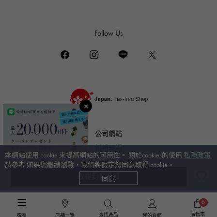
達米亞尼
TUDOR
帝陀（Tudor）
Follow Us
TIFFANY&Co.
蒂芙尼
PIAGET
伯爵
BOUCHERON
布歇龍
BVLGARI
公司網站
寶格麗
婚禮現場
本網站使用 cookie 來提高網站的可用性。 關於cookies的使用
私隱政策
RICHARD MILLE
請參考 如果您繼續瀏覽，我們將假定您同意取得 cookie。
理查德·米勒
取得到貨通知
同意
© Gem Castle Yukizaki。保留所有權利。
奢華手錶 TOP
>
勞力士
>
海人
>
細節
0
購物車
查找產品
店舖一覽
我的頁面
選單