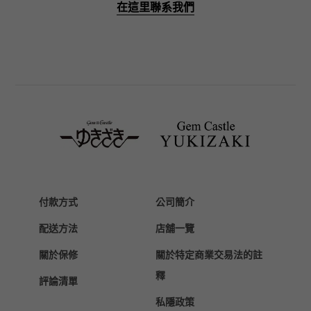
在這里聯系我們
PANERAI
沛納海
BREITLING
百年靈
TAG HEUER
豪雅（TAG Heuer）
Van Cleef & Arpels
梵克雅寶
HERMES
愛馬仕
付款方式
公司簡介
Chopard
配送方法
店舖一覽
蕭邦
關於保修
關於特定商業交易法的註
ZENITH
真力時
釋
評論清單
DAMIANI
私隱政策