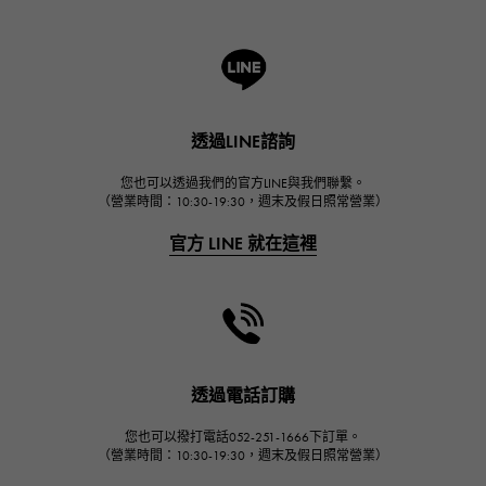
羅傑·杜比斯
A.LANGE & SOHNE
朗格與索恩
HUBLOT
透過LINE諮詢
宇舶
FRANCK MULLER
您也可以透過我們的官方LINE與我們聯繫。
（營業時間：10:30-19:30，週末及假日照常營業）
弗蘭克·穆勒（Frank Muller）
官方 LINE 就在這裡
CHANEL
香奈兒
HARRY WINSTON
哈里·溫斯頓
JAEGER LE COULTRE
透過電話訂購
積家
您也可以撥打電話052-251-1666下訂單。
IWC
（營業時間：10:30-19:30，週末及假日照常營業）
萬國