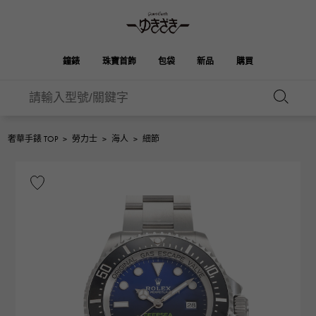
鐘錶
珠寶首飾
包袋
新品
購買
雪崎
伯金
奧塔克羅亞
ROLEX
HUBLOT
新娘
品牌首飾
選擇珠寶
珠寶
珠寶首飾
勞力士
宇舶
奢華手錶 TOP
>
勞力士
>
海人
>
細節
凱利
Picotan鎖
OMEGA
BREITLING
歐米茄
百年靈
REGALIA
DOUBLE TOP
花園派對
伊芙琳
A.LANGE & SOHNE
富豪
Breguet
雙頂
朗格與索恩
寶gue
YOBIKO
NOMBRE
錢包
魅力
PATEK PHILIPPE
洋子
IWC
貴族
IWC
百達翡麗
NOMBRE putite
ALPHA
配飾
其他
FRANCK MULLER
翁布利
RICHARD MILLE
阿爾法
弗蘭克·穆勒（Frank
理查德·米勒
ALPHA putite
eclat
Muller）
阿爾法·珀蒂（Alpha Petit）
埃克拉特
愛馬仕包包
VACHERON
PANERAI