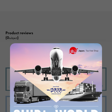
Product reviews
(0
)
subject
There are no product reviews.