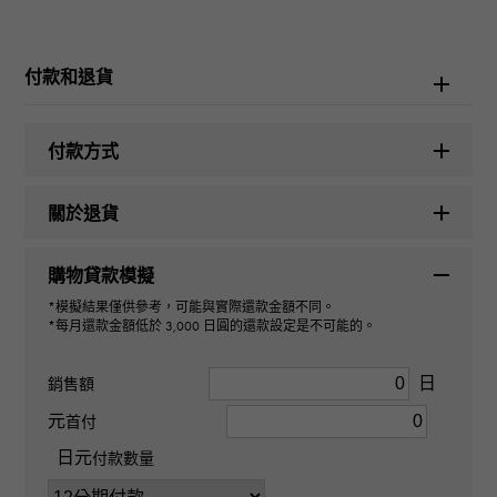
勞力士
付款和退貨
型號名稱
海人
付款方式
型號
關於退貨
126660
購物貸款模擬
型式
*模擬結果僅供參考，可能與實際還款金額不同。
*每月還款金額低於 3,000 日圓的還款設定是不可能的。
男裝
日
銷售額
機芯
元
首付
日元
自動上弦
付款數量