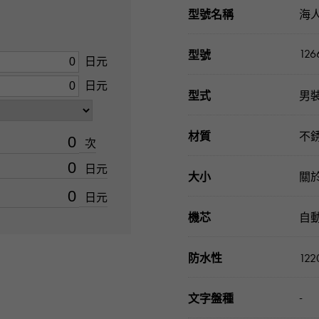
型號名稱
海
126
型號
日元
日元
型式
男
材質
不銹
次
日元
大小
關於
日元
機芯
自
防水性
12
-
文字盤種