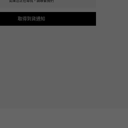
如果您正在尋找，請聯繫我們
Cartier
ETERNITY
卡地亞
全圈排鑽戒指
取得到貨通知
TAG HEUER
USED ALPHA
豪雅（Tag Heuer）
Alpha 認證二手車