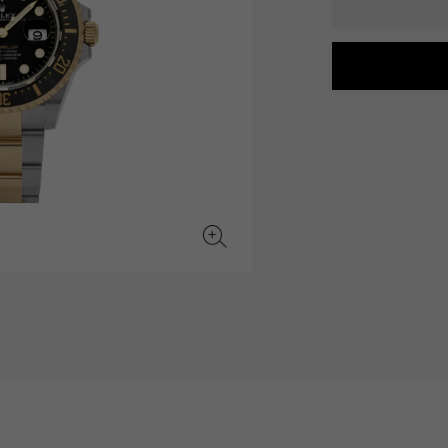
JAEGER LE COULTRE
CHANEL
愛馬仕包包
TwinPinky
ANGLER
積家
香奈兒
雙小指
釣魚者
BVLGARI
ZENITH
YUKIZAKI BACHIKAN
USED NOMBRE
寶格麗
真力時
雪崎梵蒂岡
貴族認證二手
TABLE CLOCK
VINTAGE WATCH
台鐘
復古手錶
對原始物珠寶一覽
查看所有手錶品牌