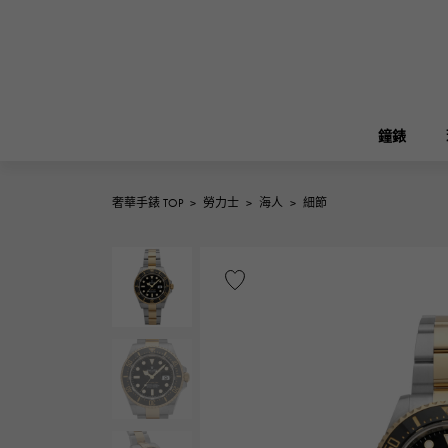
鐘錶
奢華手錶 TOP
>
勞力士
>
海人
>
細節
ROLEX
雪崎
珠寶
伯金
勞力士
A.LANGE & SOHNE
REGALIA
花園派對
朗格與索恩
富豪
FRANCK MULLER
NOMBRE putite
配飾
弗蘭克·穆勒（Frank Muller）
翁布利