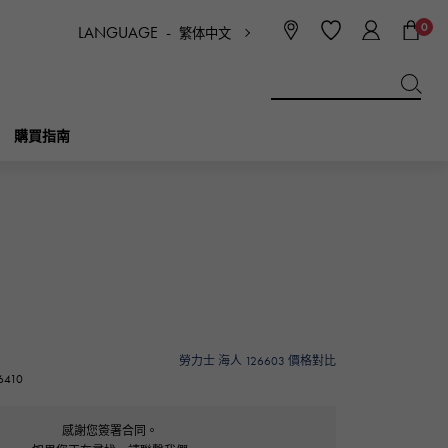
0
LANGUAGE -
繁体中文
日本語
ENGLISH
한국
简体中文
繁体中文
購買指南
BREITLING
新娘
珠寶首飾
Picotan鎖
百年靈
IWC
NOMBRE
魅力
IWC
貴族
勞力士 海人 126603 價格對比
410
NTIN
PANERAI
eclat
沛納海
埃克拉特
感謝您簽署合同。