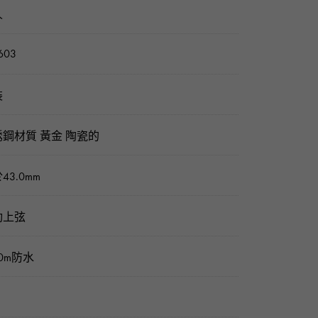
人
603
裝
鋼材質 黃金 陶瓷的
43.0mm
動上弦
20m防水