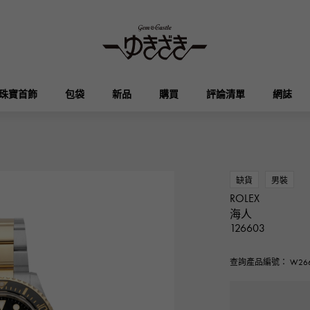
珠寶首飾
包袋
新品
購買
評論清單
網誌
HUBLOT
OMEGA
品牌首飾
選擇珠寶
奧塔克羅亞
凱利
宇舶
歐米茄
缺貨
男裝
ROLEX
Breguet
PATEK PHILIPPE
海人
DOUBLE TOP
YOBIKO
伊芙琳
錢包
寶gue
百達翡麗
126603
雙頂
洋子
查詢產品編號： W266
RICHARD MILLE
VACHERON CONSTA
ALPHA
ALPHA putite
其他
理查德·米勒
江詩丹頓
阿爾法
阿爾法·珀蒂（Alpha Petit）