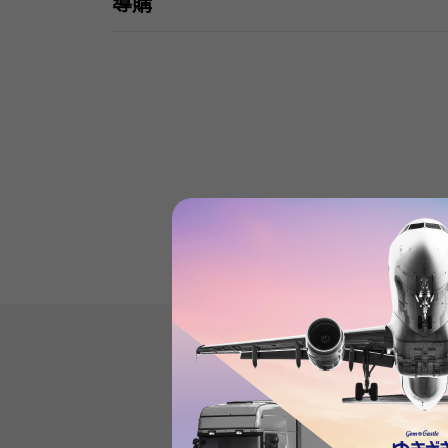
導購
Product reviews
(0
)
subject