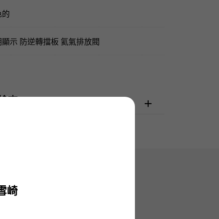
色的
期顯示 防逆轉擋板 氦氣排放閥
檢查
雪崎