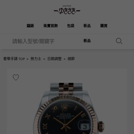
鐘錶
珠寶首飾
包袋
新品
購買
新品
雪崎
伯金
奧塔克羅亞
ROLEX
HUBLOT
新娘
品牌首飾
選擇珠寶
珠寶
珠寶首飾
勞力士
宇舶
奢華手錶 TOP
>
勞力士
>
日期調整
>
細節
凱利
Picotan鎖
OMEGA
BREITLING
歐米茄
百年靈
REGALIA
DOUBLE TOP
花園派對
伊芙琳
A.LANGE & SOHNE
富豪
Breguet
雙頂
朗格與索恩
寶gue
YOBIKO
NOMBRE
錢包
魅力
PATEK PHILIPPE
洋子
IWC
貴族
IWC
百達翡麗
NOMBRE putite
ALPHA
配飾
其他
FRANCK MULLER
翁布利
RICHARD MILLE
阿爾法
弗蘭克·穆勒（Frank
理查德·米勒
ALPHA putite
eclat
Muller）
阿爾法·珀蒂（Alpha Petit）
埃克拉特
愛馬仕包包
VACHERON
PANERAI