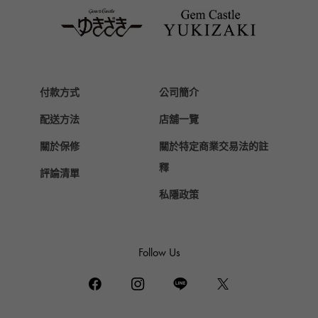
Van Cleef & Arpels
梵克雅寶
HERMES
愛馬仕
付款方式
公司簡介
Chopard
配送方法
店舖一覽
蕭邦
關於保修
關於特定商業交易法的註
ZENITH
真力時
釋
評論清單
DAMIANI
私隱政策
達米亞尼
TUDOR
帝陀（Tudor）
Follow Us
TIFFANY&Co.
蒂芙尼
PIAGET