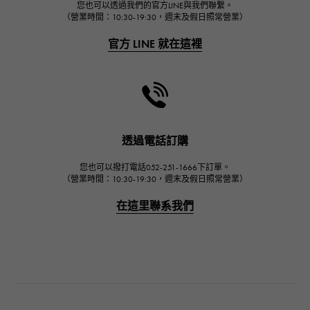
FRANCK MULLER
您也可以透過我們的官方LINE與我們聯繫。
（營業時間：10:30-19:30，週末及假日照常營業）
弗蘭克·穆勒（Frank Muller）
官方 LINE 就在這裡
CHANEL
香奈兒
HARRY WINSTON
哈里·溫斯頓
JAEGER LE COULTRE
透過電話訂購
積家
您也可以撥打電話052-251-1666下訂單。
IWC
（營業時間：10:30-19:30，週末及假日照常營業）
萬國
在這里聯系我們
PANERAI
沛納海
BREITLING
百年靈
TAG HEUER
豪雅（TAG Heuer）