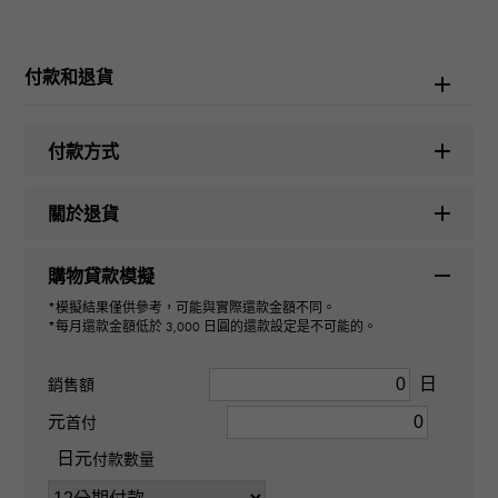
勞力士
付款和退貨
型號名稱
日期調整
付款方式
型號
關於退貨
178271
購物貸款模擬
型式
*模擬結果僅供參考，可能與實際還款金額不同。
*每月還款金額低於 3,000 日圓的還款設定是不可能的。
男女通用的
日
銷售額
機芯
元
首付
日元
自動上弦
付款數量