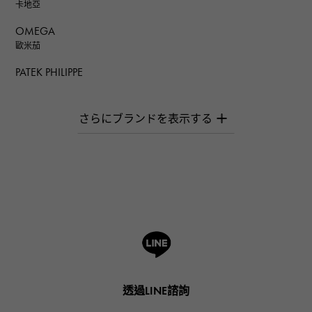
卡地亞
OMEGA
歐米茄
PATEK PHILIPPE
百達翡麗
AUDEMARS PIGUET
愛彼（Audemars Piguet）
Breguet
寶gue
ROGER DUBUIS
羅傑·杜比斯
A.LANGE & SOHNE
朗格與索恩
HUBLOT
透過LINE諮詢
宇舶