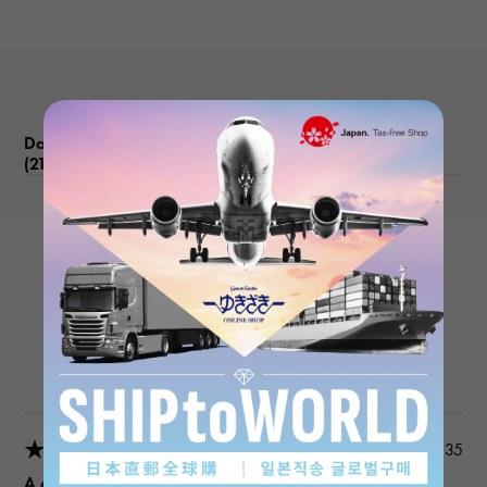
Datejust'sProduct reviews
(21
)
subject
ROLEX
Datejust 279171NG White/10PD
Product details
★★★★★
2026/03/18 22:03:35
A gift for my wife