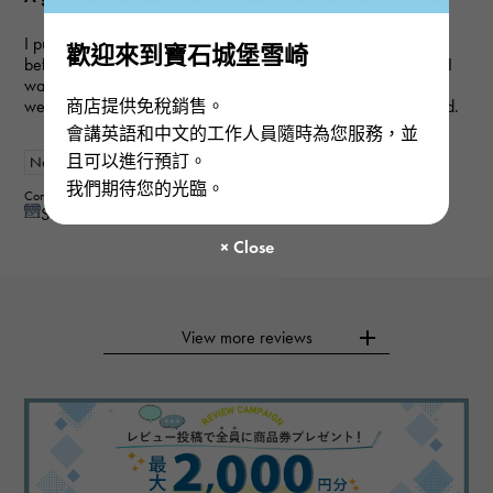
I purchased a gift for an anniversary. I've used this service
歡迎來到寶石城堡雪崎
before, and they always provide polite and helpful service, so I
was able to purchase the item I wanted smoothly this time as
well. My wife loved it and was very happy, so I'm very satisfied.
商店提供免稅銷售。
會講英語和中文的工作人員隨時為您服務，並
且可以進行預訂。
New
Women
我們期待您的光臨。
Contributor : 50 generationsmale
See reply from store
View more reviews