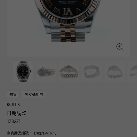
RICH CROSS
TwinPinky
CONSTANTIN
沛納海
豐富的十字架
雙小指
江詩丹頓
AUDEMARS PIGUET
JAEGER LE COULTRE
ANGLER
ETERNITY
愛彼（Audemars Piguet）
積家
釣魚者
全圈排鑽戒指
CHANEL
Cartier
HIMAWARI
YUKIZAKI BACHIKAN
香奈兒
卡地亞
葵花
雪崎梵蒂岡
HARRY WINSTON
BVLGARI
USED NOMBRE
USED ALPHA
哈里·溫斯頓
寶格麗
貴族認證二手
Alpha 認證二手車
ZENITH
TAG HEUER
真力時
豪雅（Tag Heuer）
對原始物珠寶一覽
DUNAMIS
TABLE CLOCK
動力
台鐘
VINTAGE WATCH
缺貨
男女通用的
復古手錶
ROLEX
查看所有手錶品牌
日期調整
178271
查詢產品編號： 178271WHRNJ