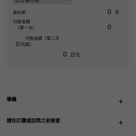
防水性
次
無利率
100m防水
付款金額
（第一次）
文字盤種
付款金額（第二次
日元
起）
-
日元
文字盤色
-
功能介紹
導購
日期顯示
請在訂購或訪問之前檢查