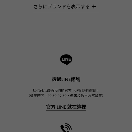
AUDEMARS PIGUET
愛彼（Audemars Piguet）
Breguet
寶gue
ROGER DUBUIS
羅傑·杜比斯
A.LANGE & SOHNE
朗格與索恩
HUBLOT
透過LINE諮詢
宇舶
FRANCK MULLER
您也可以透過我們的官方LINE與我們聯繫。
（營業時間：10:30-19:30，週末及假日照常營業）
弗蘭克·穆勒（Frank Muller）
官方 LINE 就在這裡
CHANEL
香奈兒
HARRY WINSTON