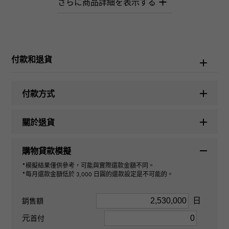
W266322
產品名稱
日期調整 28
付款和退貨
品牌名稱
付款方式
勞力士
關於退貨
型號名稱
購物貸款模擬
日期調整
*模擬結果僅供參考，可能與實際還款金額不同。
*每月還款金額低於 3,000 日圓的還款設定是不可能的。
型號
279173
日
銷售額
元
首付
型式