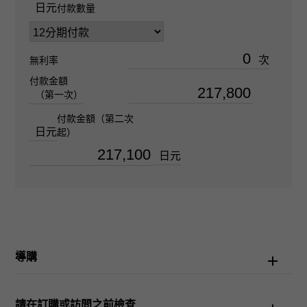
日元
付款數量
女士們
次
無利率
手鐲尺寸
付款金額
關於16.0cm
（第一次）
付款金額（第二次
機芯
日元
起）
自動上弦
日元
防水性
100m防水
導購
文字盤種
-
請在訂購或訪問之前檢查