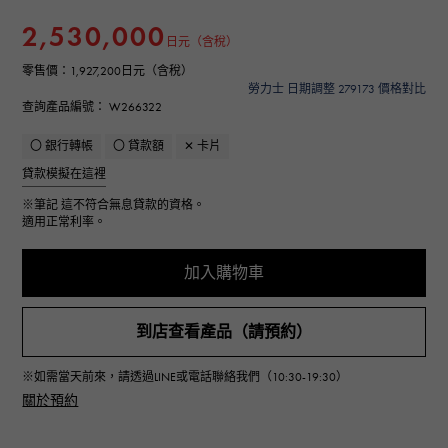
2,530,000
日元（含稅）
零售價：
1,927,200日元（含稅）
勞力士 日期調整 279173 價格對比
查詢產品編號： W266322
〇 銀行轉帳
〇 貸款額
✕ 卡片
貸款模擬在這裡
※筆記
這不符合無息貸款的資格。
適用正常利率。
加入購物車
到店查看產品（請預約）
※如需當天前來，請透過LINE或電話聯絡我們（10:30-19:30）
關於預約