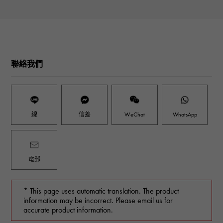
聯絡我們
線
信差
WeChat
WhatsApp
電郵
* This page uses automatic translation. The product
information may be incorrect. Please email us for
accurate product information.