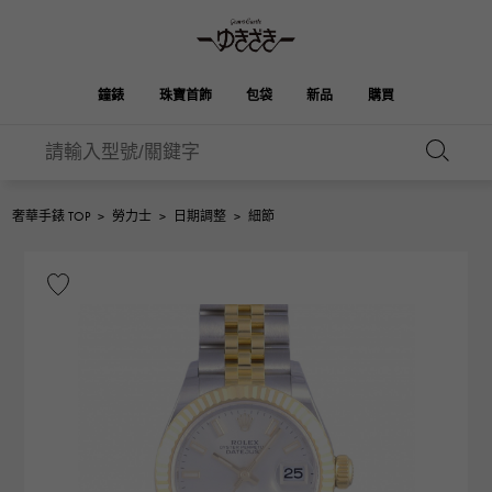
鐘錶
珠寶首飾
包袋
新品
購買
雪崎
伯金
奧塔克羅亞
ROLEX
HUBLOT
新娘
品牌首飾
選擇珠寶
珠寶
珠寶首飾
勞力士
宇舶
奢華手錶 TOP
>
勞力士
>
日期調整
>
細節
凱利
Picotan鎖
OMEGA
BREITLING
歐米茄
百年靈
REGALIA
DOUBLE TOP
花園派對
伊芙琳
A.LANGE & SOHNE
富豪
Breguet
雙頂
朗格與索恩
寶gue
YOBIKO
NOMBRE
錢包
魅力
PATEK PHILIPPE
洋子
IWC
貴族
IWC
百達翡麗
NOMBRE putite
ALPHA
配飾
其他
FRANCK MULLER
翁布利
RICHARD MILLE
阿爾法
弗蘭克·穆勒（Frank
理查德·米勒
ALPHA putite
eclat
Muller）
阿爾法·珀蒂（Alpha Petit）
埃克拉特
愛馬仕包包
VACHERON
PANERAI