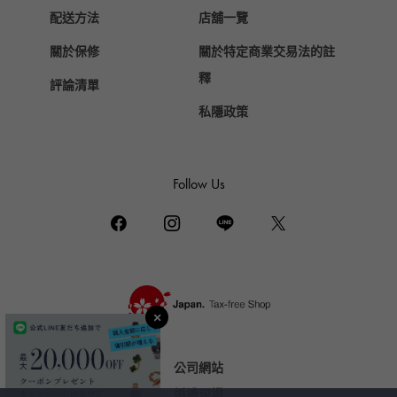
Chopard
配送方法
店舖一覽
蕭邦
關於保修
關於特定商業交易法的註
ZENITH
真力時
釋
評論清單
DAMIANI
私隱政策
達米亞尼
TUDOR
帝陀（Tudor）
Follow Us
TIFFANY&Co.
蒂芙尼
PIAGET
伯爵
BOUCHERON
布歇龍
BVLGARI
公司網站
寶格麗
婚禮現場