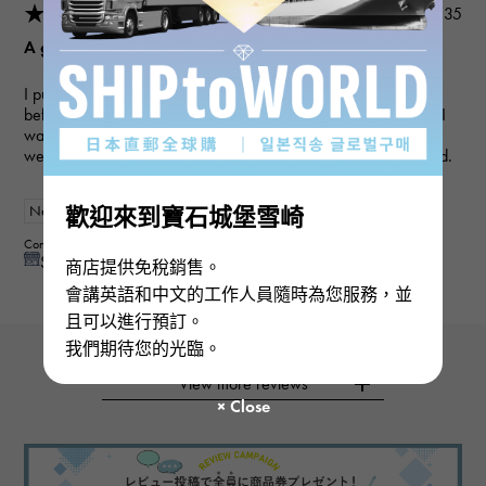
★★★★★
2026/03/18 22:03:35
A gift for my wife
I purchased a gift for an anniversary. I've used this service
before, and they always provide polite and helpful service, so I
was able to purchase the item I wanted smoothly this time as
well. My wife loved it and was very happy, so I'm very satisfied.
New
Women
歡迎來到寶石城堡雪崎
Contributor : 50 generationsmale
See reply from store
商店提供免稅銷售。
會講英語和中文的工作人員隨時為您服務，並
且可以進行預訂。
我們期待您的光臨。
View more reviews