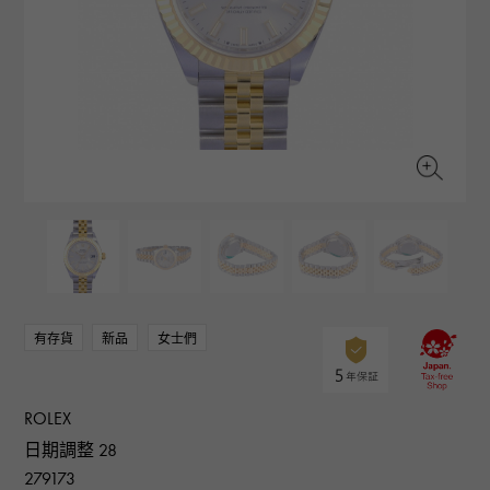
RICH CROSS
TwinPinky
CONSTANTIN
沛納海
豐富的十字架
雙小指
江詩丹頓
AUDEMARS PIGUET
JAEGER LE COULTRE
ANGLER
ETERNITY
愛彼（Audemars Piguet）
積家
釣魚者
全圈排鑽戒指
CHANEL
Cartier
HIMAWARI
YUKIZAKI BACHIKAN
香奈兒
卡地亞
葵花
雪崎梵蒂岡
HARRY WINSTON
BVLGARI
USED NOMBRE
USED ALPHA
哈里·溫斯頓
寶格麗
貴族認證二手
Alpha 認證二手車
ZENITH
TAG HEUER
真力時
豪雅（Tag Heuer）
對原始物珠寶一覽
DUNAMIS
TABLE CLOCK
動力
台鐘
VINTAGE WATCH
有存貨
新品
女士們
復古手錶
查看所有手錶品牌
ROLEX
日期調整 28
279173