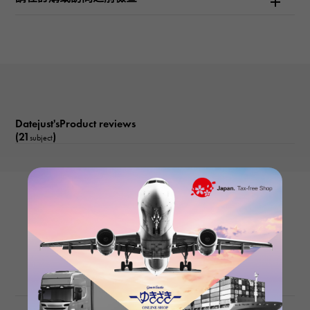
文字盤色
銀/條
功能介紹
日期顯示
Datejust'sProduct reviews
(21
)
subject
ROLEX
Datejust 279171NG White/10PD
Product details