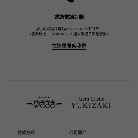
哈里·溫斯頓
JAEGER LE COULTRE
透過電話訂購
積家
您也可以撥打電話052-251-1666下訂單。
IWC
（營業時間：10:30-19:30，週末及假日照常營業）
萬國
在這里聯系我們
PANERAI
沛納海
BREITLING
百年靈
TAG HEUER
豪雅（TAG Heuer）
Van Cleef & Arpels
梵克雅寶
HERMES
愛馬仕
付款方式
公司簡介