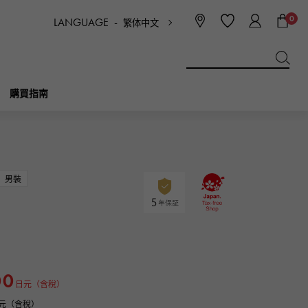
0
LANGUAGE -
繁体中文
日本語
ENGLISH
한국
简体中文
繁体中文
購買指南
BREITLING
新娘
珠寶首飾
Picotan鎖
百年靈
男裝
IWC
NOMBRE
魅力
IWC
貴族
NTIN
PANERAI
eclat
00
沛納海
埃克拉特
日元（含稅）
0日元（含稅）