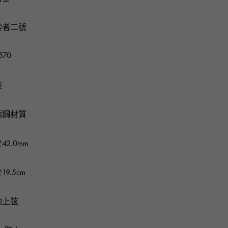
索者二號
570
裝
銹鋼材質
42.0mm
19.5cm
動上弦