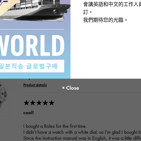
會講英語和中文的工作人
訂。
我們期待您的光臨。
s
ROLEX
Explorer II 226570 White
Product details
★★★★★
cool!
I bought a Rolex for the first time.
I didn't have a watch with a white dial, so I'm glad I bought it
Since the instruction manual was in English, it was a little dif