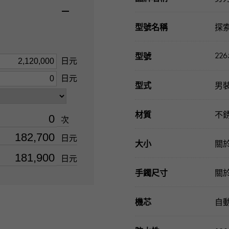
型號名稱
探
226
型號
日元
日元
型式
男
材質
不
次
日元
大小
關於
日元
手鐲尺寸
關於
機芯
自