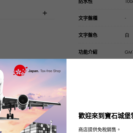
防水性
10
-
文字盤種
文字盤色
白
功能介紹
GM
配件類
國際
請在訂購或訪問之前
歡迎來到寶石城堡
商店提供免稅銷售。