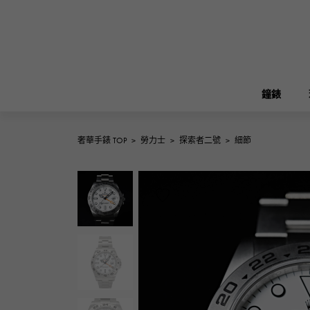
鐘錶
奢華手錶 TOP
>
勞力士
>
探索者二號
>
細節
ROLEX
雪崎
珠寶
伯金
勞力士
A.LANGE & SOHNE
REGALIA
花園派對
朗格與索恩
富豪
FRANCK MULLER
NOMBRE putite
配飾
弗蘭克·穆勒（Frank Muller）
翁布利