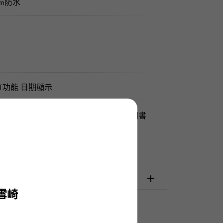
0m防水
T功能 日期顯示
保證（擔保） / 正品包裝盒 / 使用說明書
檢查
雪崎