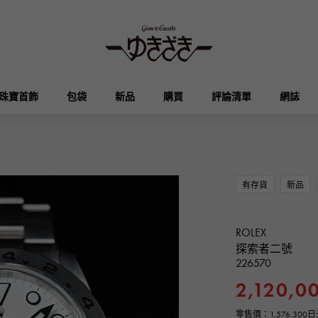
珠寶首飾
包袋
新品
購買
評論清單
網誌
HUBLOT
OMEGA
品牌首飾
選擇珠寶
奧塔克羅亞
凱利
宇舶
歐米茄
有存貨
新品
Breguet
PATEK PHILIPPE
DOUBLE TOP
YOBIKO
伊芙琳
錢包
寶gue
百達翡麗
ROLEX
雙頂
洋子
探索者二號
226570
RICHARD MILLE
VACHERON CONSTA
ALPHA
ALPHA putite
其他
2,120,0
理查德·米勒
江詩丹頓
阿爾法
阿爾法·珀蒂（Alpha Petit）
零售價：
1,576,30