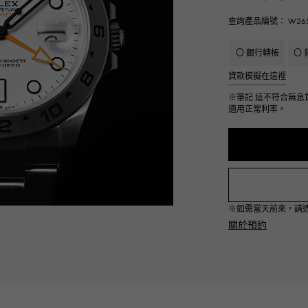
JAEGER LE COULTRE
CHANEL
愛馬仕包包
TwinPinky
ANGLER
查詢產品編號： W265
積家
香奈兒
雙小指
釣魚者
〇 銀行轉帳
〇 
BVLGARI
ZENITH
YUKIZAKI BACHIKAN
USED NOMBRE
貸款模擬在這裡
寶格麗
真力時
雪崎梵蒂岡
貴族認證二手
※筆記
這不符合無息
適用正常利率。
TABLE CLOCK
VINTAGE WATCH
台鐘
復古手錶
對原始物珠寶一覽
查看所有手錶品牌
※如需當天前來，請透過L
關於預約