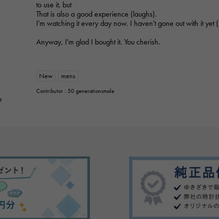
to use it, but
That is also a good experience (laughs).
I'm watching it every day now. I haven't gone out with it yet 
Anyway, I'm glad I bought it. You cherish.
New
mens
Contributor : 50 generationsmale
e