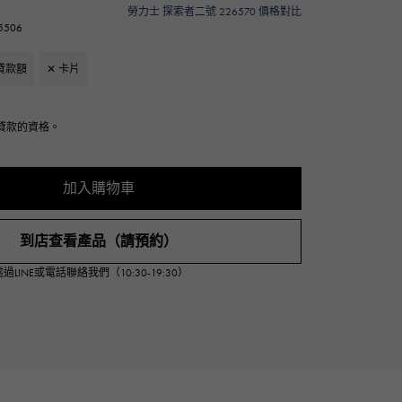
勞力士 探索者二號 226570 價格對比
Cartier
ETERNITY
506
卡地亞
全圈排鑽戒指
貸款額
✕ 卡片
TAG HEUER
USED ALPHA
豪雅（Tag Heuer）
Alpha 認證二手車
貸款的資格。
加入購物車
到店查看產品（請預約）
INE或電話聯絡我們（10:30-19:30）