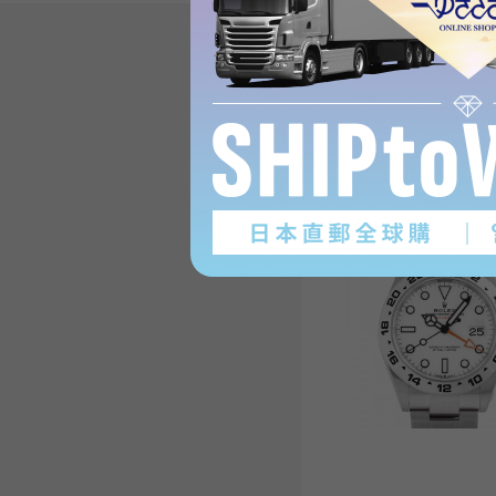
Explorer IIProduct review
(1
)
subject