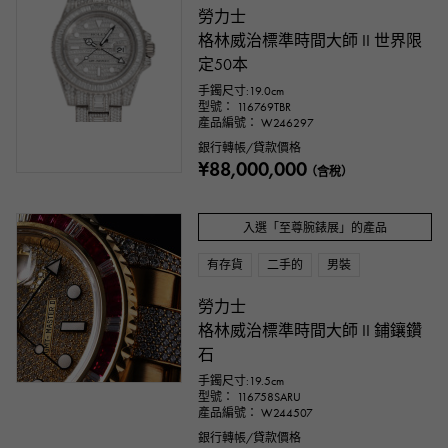
勞力士
格林威治標準時間大師 II 世界限
定50本
手鐲尺寸:19.0cm
型號： 116769TBR
產品編號： W246297
銀行轉帳/貸款價格
¥88,000,000
（含稅）
入選「至尊腕錶展」的產品
有存貨
二手的
男裝
勞力士
格林威治標準時間大師 II 鋪鑲鑽
石
手鐲尺寸:19.5cm
型號： 116758SARU
產品編號： W244507
銀行轉帳/貸款價格