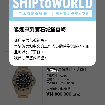
格林威治標準時間大師 II
手鐲尺寸:17.0cm
型號： 116759SA
產品編號： W251143
銀行轉帳/貸款價格
¥17,500,000
（含稅）
歡迎來到寶石城堡雪崎
商店提供免稅銷售。
會講英語和中文的工作人員隨時為您服務，並
且可以進行預訂。
有存貨
二手的
男裝
我們期待您的光臨。
勞力士
格林威治標準時間大師 II
手鐲尺寸:17.0cm
型號： 116758SANR
產品編號： W250588
銀行轉帳/貸款價格
¥14,800,000
（含稅）