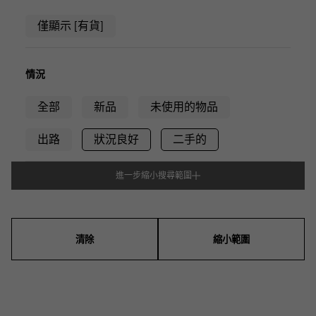
僅顯示 [有貨]
情況
全部
新品
未使用的物品
出路
狀況良好
二手的
進一步縮小搜尋範圍
型式
男裝
女士們
男女通用的
清除
縮小範圍
錶殼形狀
方塊
矩形的
圓形的
八角形