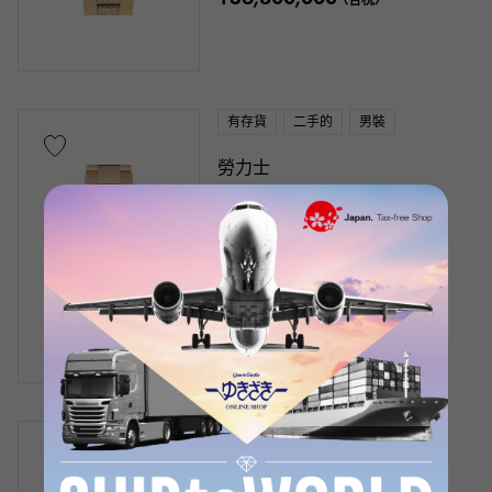
有存貨
二手的
男裝
勞力士
格林威治標準時間大師 II
手鐲尺寸:18.0cm
型號： 126755SARU
產品編號： W234755
銀行轉帳/貸款價格
¥21,000,000
（含稅）
有存貨
二手的
男裝
勞力士