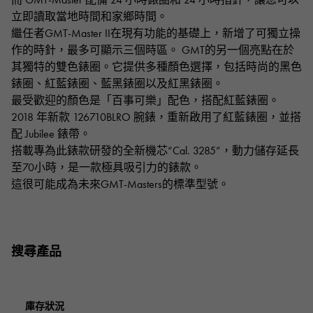
RICH CROSS
TwinPinky
CONSTANTIN
沛納海
立即讀取當地時間和家鄉時間。
豐富的十字架
雙小指
江詩丹頓
繼任者GMT-Master II在現有功能的基礎上，新增了可獨立操
AUDEMARS PIGUET
JAEGER LE COULTRE
ANGLER
ETERNITY
作的時針，最多可顯示三個時區。 GMT的另一個亮點在於
愛彼（Audemars Piguet）
積家
釣魚者
全圈排鑽戒指
其獨特的雙色錶圈。它提供多種顏色選擇，包括時尚的黑色
CHANEL
Cartier
HIMAWARI
YUKIZAKI BACHIKAN
錶圈、紅藍錶圈、藍黑錶圈以及紅黑錶圈。
香奈兒
卡地亞
葵花
雪崎梵蒂岡
最受歡迎的顏色是「百事可樂」配色，搭配紅藍錶圈。
HARRY WINSTON
BVLGARI
USED NOMBRE
USED ALPHA
2018 年新款 126710BLRO 腕錶，重新啟用了紅藍錶圈，並搭
哈里·溫斯頓
寶格麗
貴族認證二手
Alpha 認證二手車
配 Jubilee 錶帶。
ZENITH
TAG HEUER
搭載專為此錶款研發的全新機芯“Cal. 3285”，動力儲存延長
真力時
豪雅（Tag Heuer）
對原始物珠寶一覽
至70小時，是一款極具吸引力的錶款。
DUNAMIS
TABLE CLOCK
這很可能成為未來GMT-Masters的標準型號。
動力
台鐘
VINTAGE WATCH
復古手錶
搜尋產品
查看所有手錶品牌
庫存狀況