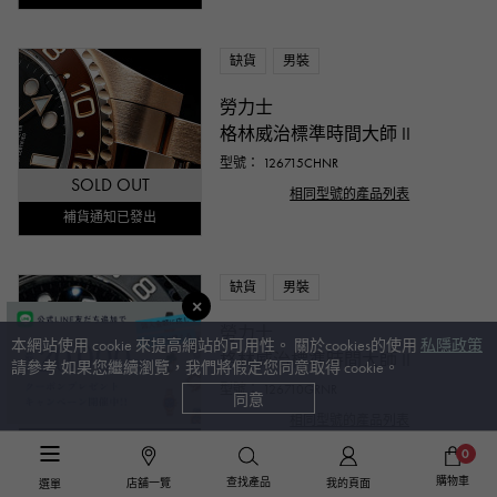
缺貨
男裝
勞力士
格林威治標準時間大師 II
型號： 126715CHNR
SOLD OUT
相同型號的產品列表
補貨通知已發出
缺貨
男裝
勞力士
本網站使用 cookie 來提高網站的可用性。 關於cookies的使用
私隱政策
格林威治標準時間大師 II
請參考 如果您繼續瀏覽，我們將假定您同意取得 cookie。
型號： 126710GRNR
同意
SOLD OUT
相同型號的產品列表
補貨通知已發出
0
購物車
查找產品
店舖一覽
我的頁面
選單