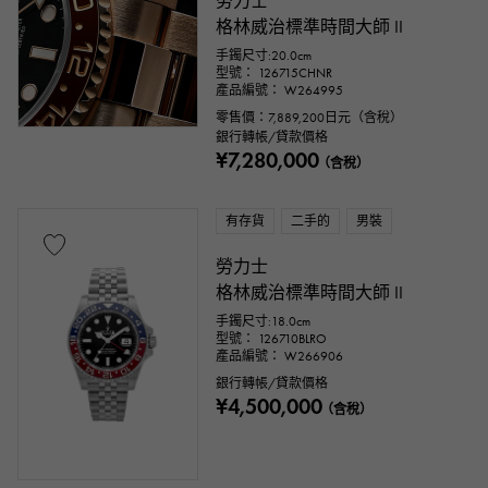
勞力士
格林威治標準時間大師 II
手鐲尺寸:20.0cm
型號： 126715CHNR
產品編號： W264995
零售價：
7,889,200
日元（含稅）
銀行轉帳/貸款價格
¥7,280,000
（含稅）
有存貨
二手的
男裝
配件類
勞力士
格林威治標準時間大師 II
正品包裝盒
保固期
鑑定書
手鐲尺寸:18.0cm
型號： 126710BLRO
鑑別書
維修聲明
維修保修
產品編號： W266906
銀行轉帳/貸款價格
¥4,500,000
（含稅）
價錢