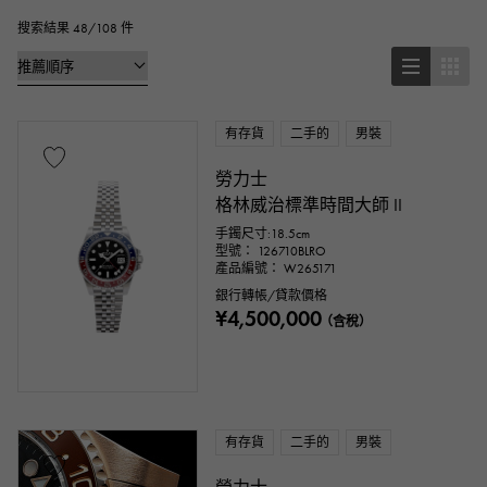
桶形（酒桶形）
橢圓形
搜索結果 48/108 件
靠墊型（靠墊盒）
其他
有存貨
二手的
男裝
手錶材質
勞力士
不銹鋼材質
黃金
玫瑰金
格林威治標準時間大師 II
手鐲尺寸:18.5cm
白金
鉑金
紅金
玫瑰金
型號： 126710BLRO
產品編號： W265171
銀行轉帳/貸款價格
碳素
陶瓷的
鈦金
金王
¥4,500,000
（含稅）
塞多納金
永恆玫瑰金
ar
金鑽
黑鑽石
其他
有存貨
二手的
男裝
文字盤色