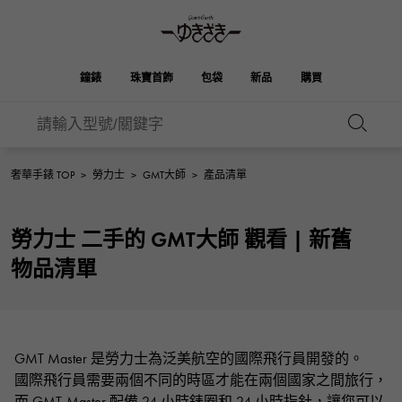
鐘錶
珠寶首飾
包袋
新品
購買
雪崎
ROLEX
HUBLOT
新娘
伯金
奧塔克羅亞
品牌首飾
選擇珠寶
珠寶
珠寶首飾
勞力士
宇舶
奢華手錶 TOP
>
勞力士
>
GMT大師
>
產品清單
OMEGA
BREITLING
凱利
Picotan鎖
歐米茄
百年靈
REGALIA
DOUBLE TOP
勞力士 二手的 GMT大師 觀看 | 新舊
A.LANGE & SOHNE
富豪
Breguet
雙頂
花園派對
伊芙琳
朗格與索恩
寶gue
物品清單
YOBIKO
NOMBRE
PATEK PHILIPPE
洋子
IWC
貴族
錢包
魅力
IWC
百達翡麗
NOMBRE putite
ALPHA
FRANCK MULLER
翁布利
RICHARD MILLE
阿爾法
配飾
其他
弗蘭克·穆勒（Frank
理查德·米勒
GMT Master 是勞力士為泛美航空的國際飛行員開發的。
ALPHA putite
eclat
Muller）
阿爾法·珀蒂（Alpha Petit）
埃克拉特
國際飛行員需要兩個不同的時區才能在兩個國家之間旅行，
愛馬仕包包
VACHERON
PANERAI
而 GMT-Master 配備 24 小時錶圈和 24 小時指針，讓您可以