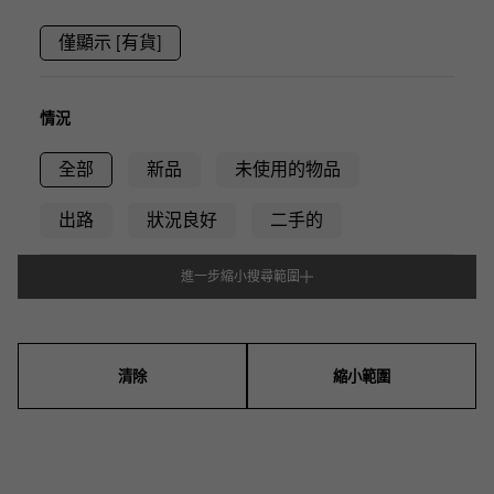
RICH CROSS
TwinPinky
CONSTANTIN
沛納海
豐富的十字架
雙小指
江詩丹頓
僅顯示 [有貨]
AUDEMARS PIGUET
JAEGER LE COULTRE
ANGLER
ETERNITY
愛彼（Audemars Piguet）
積家
釣魚者
全圈排鑽戒指
CHANEL
Cartier
HIMAWARI
YUKIZAKI BACHIKAN
情況
香奈兒
卡地亞
葵花
雪崎梵蒂岡
HARRY WINSTON
BVLGARI
全部
USED NOMBRE
新品
未使用的物品
USED ALPHA
哈里·溫斯頓
寶格麗
貴族認證二手
Alpha 認證二手車
出路
狀況良好
二手的
ZENITH
TAG HEUER
真力時
豪雅（Tag Heuer）
對原始物珠寶一覽
DUNAMIS
TABLE CLOCK
進一步縮小搜尋範圍
型式
動力
台鐘
VINTAGE WATCH
男裝
女士們
男女通用的
復古手錶
清除
縮小範圍
查看所有手錶品牌
系列
戒指
項鍊
耳環
耳環