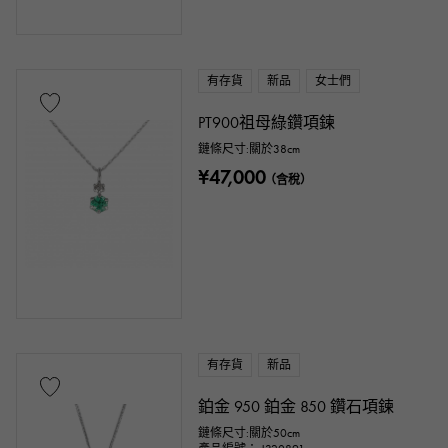
月
羽毛
花
蝶
鑰匙
馬蹄
符號
釣魚鉤
有存貨
新品
女士們
PT900祖母綠鑽項鍊
戒指尺寸
鏈條尺寸:關於38cm
¥47,000
（含稅）
問題 ～
問題
鏈條尺寸
有存貨
新品
鉑金 950 鉑金 850 鑽石項鍊
cm
cm ～
鏈條尺寸:關於50cm