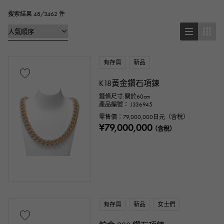
吊墜上衣
手鍊
腳鍊
胸針
搜索結果 48/3462 件
基本金屬材料
有存貨
新品
鉑金
黃金
玫瑰金
白金
K18黃金鑽石項鍊
銀子
鈦金
搪瓷
電鍍
鏈條尺寸:關於60cm
產品編號： J336945
陶瓷的
不銹鋼材質
黑金
零售價：
79,000,000
日元（含稅）
¥79,000,000
（含稅）
殼牌
黃貂魚（Aye皮革）
巨蟒
鱷魚
鈀金
皮具
石種
有存貨
新品
女士們
石榴石
紫水晶
海藍寶石