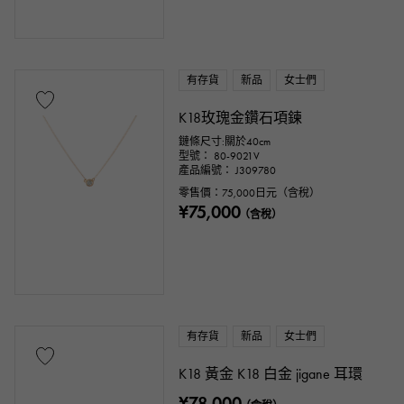
有存貨
新品
女士們
K18玫瑰金鑽石項鍊
鏈條尺寸:關於40cm
型號： 80-9021V
產品編號： J309780
零售價：
75,000
日元（含稅）
¥75,000
（含稅）
有存貨
新品
女士們
K18 黃金 K18 白金 jigane 耳環
¥78,000