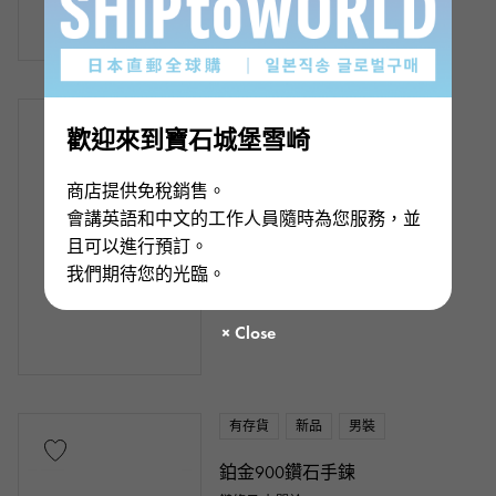
有存貨
新品
女士們
歡迎來到寶石城堡雪崎
K18黃金鑽石項鍊
鏈條尺寸:關於40cm
商店提供免稅銷售。
¥88,000
會講英語和中文的工作人員隨時為您服務，並
（含稅）
且可以進行預訂。
我們期待您的光臨。
有存貨
新品
男裝
鉑金900鑽石手鍊