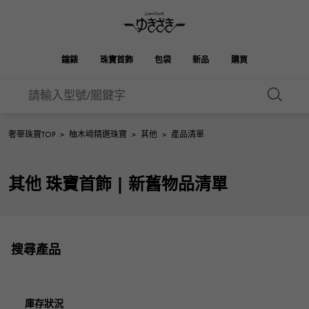
鐘錶
珠寶首飾
包袋
新品
購買
雪崎
ROLEX
HUBLOT
新娘
伯金
奧塔克羅亞
品牌首飾
選擇珠寶
珠寶
珠寶首飾
勞力士
宇舶
奢華珠寶TOP
>
柚木﨑精選珠寶
>
其他
>
產品清單
OMEGA
BREITLING
凱利
Picotan鎖
歐米茄
百年靈
REGALIA
DOUBLE TOP
其他 珠寶首飾 | 新舊物品清單
A.LANGE & SOHNE
富豪
Breguet
雙頂
花園派對
伊芙琳
朗格與索恩
寶gue
YOBIKO
NOMBRE
PATEK PHILIPPE
洋子
IWC
貴族
錢包
魅力
IWC
百達翡麗
NOMBRE putite
ALPHA
搜尋產品
FRANCK MULLER
翁布利
RICHARD MILLE
阿爾法
配飾
其他
弗蘭克·穆勒（Frank
理查德·米勒
ALPHA putite
eclat
Muller）
阿爾法·珀蒂（Alpha Petit）
埃克拉特
愛馬仕包包
VACHERON
PANERAI
庫存狀況