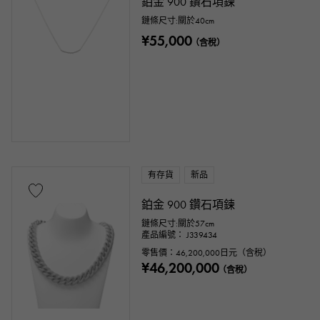
鉑金 900 鑽石項鍊
鏈條尺寸:關於40cm
珊瑚色
金鑽
翡翠
玉石
¥55,000
（含稅）
珍珠色
亞歷山大石
紅寶石
y瑪瑙
橄欖石
藍寶石
蛋白石
電氣石
黃玉
綠松石
坦桑石
黑鑽石
其他
有存貨
新品
鉑金 900 鑽石項鍊
主題
鏈條尺寸:關於57cm
產品編號： J339434
數位
字母表
交叉
三葉草
零售價：
46,200,000
日元（含稅）
¥46,200,000
（含稅）
骷髏頭
掉落
心
色帶
一件首飾
動物
昆蟲
星