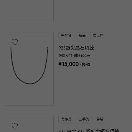
有存貨
新品
女士們
925銀尖晶石項鍊
鏈條尺寸:關於100cm
¥15,000
（含稅）
有存貨
二手的
男裝
K14 白金 K14 粉紅金鑽石項鍊