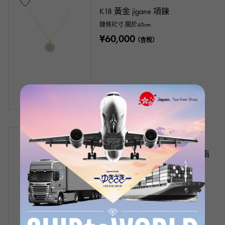
K18 黃金 jigane 項鍊
鏈條尺寸:關於40cm
¥60,000
（含稅）
有存貨
新品
女士們
鉑金900蛋白石鑽石藍寶石戒指
戒指尺寸：12
產品編號： J408547
零售價：
7,500,000
日元（含稅）
¥7,500,000
（含稅）