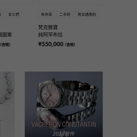
的
女士們
有存貨
二手的
男女通用的
梵克雅寶
個圖案
純阿罕布拉
¥550,000
（含稅）
（含稅）