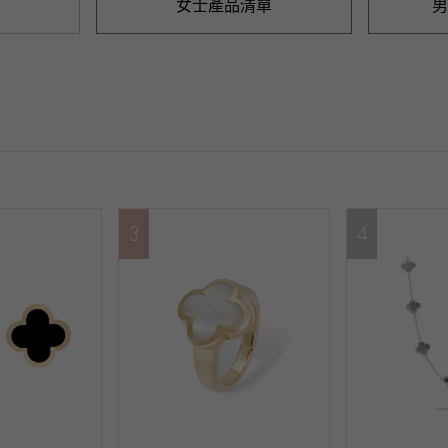
女士產品清單
男
3
4