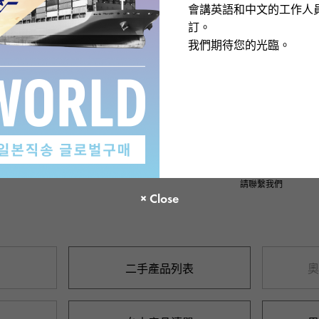
會講英語和中文的工作人
訂。
SOLD OUT
SOLD OUT
我們期待您的光臨。
補貨通知已發出
補貨通知已發出
二手的
女士們
缺貨
二手的
女士們
寶
梵克雅寶
布拉 阿罕布拉
純阿罕布拉 阿罕布拉
J245568
戒指尺寸：10
產品編號： J271530
請聯繫我們
請聯繫我們
二手產品列表
奧