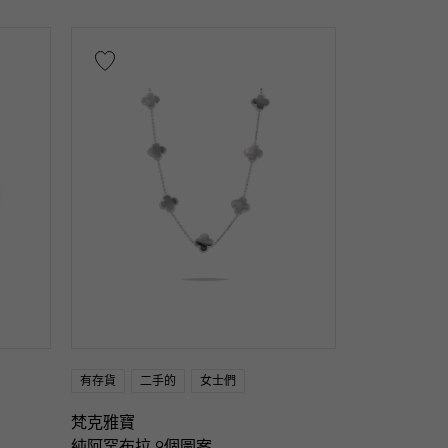
玉石
珍珠色
亞歷山大石
黃玉
綠松石
坦桑石
色帶
一件首飾
動物
符號
釣魚鉤
有存貨
二手的
女士們
問題
梵克雅寶
純阿罕布拉 9個圖案