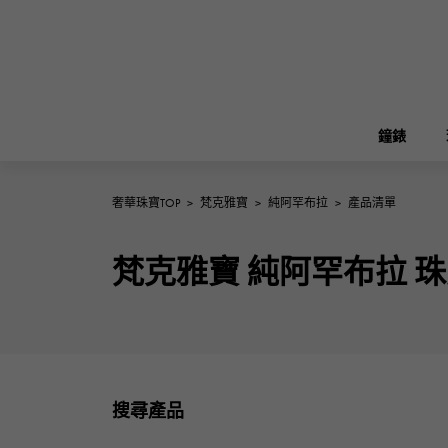
鐘錶
奢華珠寶TOP
>
梵克雅寶
>
純阿罕布拉
>
產品清單
ROLEX
雪崎
珠寶
伯金
勞力士
梵克雅寶 純阿罕布拉 珠
A.LANGE & SOHNE
REGALIA
花園派對
朗格與索恩
富豪
FRANCK MULLER
NOMBRE putite
配飾
弗蘭克·穆勒（Frank Muller）
搜尋產品
翁布利