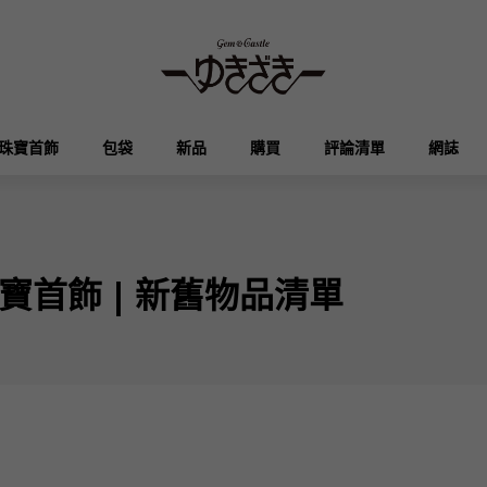
珠寶首飾
包袋
新品
購買
評論清單
網誌
HUBLOT
OMEGA
品牌首飾
選擇珠寶
奧塔克羅亞
凱利
宇舶
歐米茄
寶首飾 | 新舊物品清單
Breguet
PATEK PHILIPPE
DOUBLE TOP
YOBIKO
伊芙琳
錢包
寶gue
百達翡麗
雙頂
洋子
RICHARD MILLE
VACHERON CONSTA
ALPHA
ALPHA putite
其他
理查德·米勒
江詩丹頓
阿爾法
阿爾法·珀蒂（Alpha Petit）