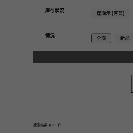
AUDEMARS PIGUET
RICH CROSS
庫存狀況
愛彼（Audemars Piguet）
僅顯示 [有貨]
豐富的十字架
HARRY WINSTON
HIMAWARI
情況
哈里·溫斯頓
全部
新品
葵花
DUNAMIS
型式
動力
男裝
女士
系列
戒指
項鍊
基本金屬材料
鉑金
黃金
搜索結果 11/11 件
黑金
殼牌