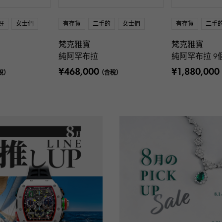
好
女士們
有存貨
二手的
女士們
有存貨
二手
梵克雅寶
梵克雅寶
純阿罕布拉
純阿罕布拉 9
¥468,000
¥1,880,000
稅）
（含稅）