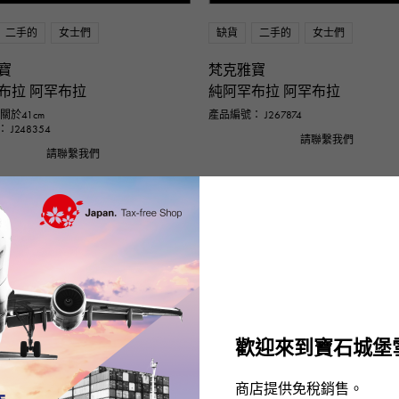
二手的
女士們
缺貨
二手的
女士們
寶
梵克雅寶
布拉 阿罕布拉
純阿罕布拉 阿罕布拉
關於41cm
產品編號： J267874
J248354
請聯繫我們
請聯繫我們
歡迎來到寶石城堡
商店提供免稅銷售。