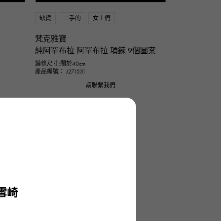
缺貨
二手的
女士們
梵克雅寶
純阿罕布拉 阿罕布拉 項鍊 9個圖案
鏈條尺寸:關於40cm
產品編號： J271531
請聯繫我們
雪崎