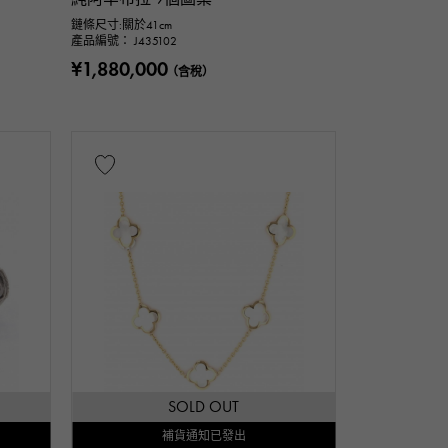
鏈條尺寸:關於41cm
產品編號： J435102
cm
¥1,880,000
（含稅）
保修
一萬日元
SOLD OUT
補貨通知已發出