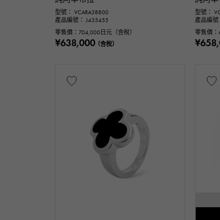
鏈條尺寸
型號： VCARA38800
型號： VC
產品編號： J435455
產品編號： 
c
零售價：
704,000
日元（含稅）
零售價：
¥638,000
¥658
（含稅）
配件類
正品包裝盒
價錢
一