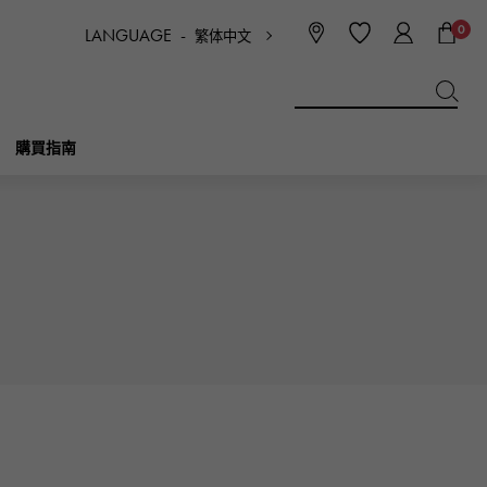
0
LANGUAGE -
繁体中文
日本語
ENGLISH
한국
简体中文
繁体中文
購買指南
BREITLING
新娘
珠寶首飾
Picotan鎖
百年靈
IWC
NOMBRE
魅力
IWC
貴族
NTIN
PANERAI
eclat
沛納海
埃克拉特