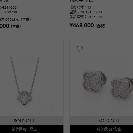
ARB14000
戒指尺寸：15
J439708
型號： VCARA35900
m ～
產品編號： J435098
671,000
日元（含稅）
¥468,000
,000
（含稅）
（含稅）
保固期
鑑定書
鑑別書
維修聲明
維修
萬日元 ～
SOLD OUT
SOLD OUT
補貨通知已發出
補貨通知已發出