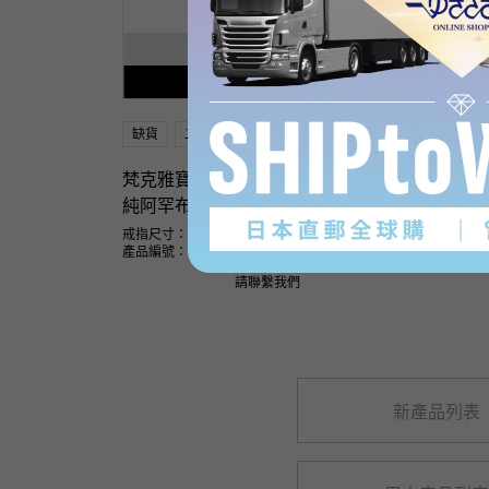
SOLD OUT
補貨通知已發出
缺貨
二手的
女士們
缺貨
梵克雅寶
梵克雅
純阿罕布拉 阿罕布拉
純阿罕
戒指尺寸：4
產品編號： 
產品編號： J241026
請聯繫我們
新產品列表