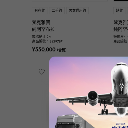
有存貨
二手的
男女通用的
缺貨
梵克雅寶
梵克雅
純阿罕布拉
純阿罕
戒指尺寸：9
鏈條尺寸:
產品編號： J439787
產品編號： 
¥550,000
（含稅）