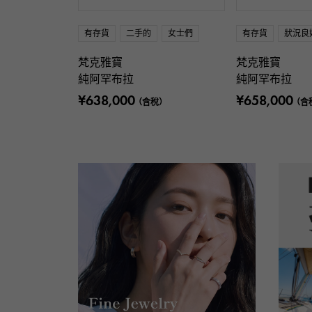
有存貨
二手的
女士們
有存貨
狀況良
梵克雅寶
梵克雅寶
純阿罕布拉
純阿罕布拉
¥638,000
¥658,000
（含稅）
（含