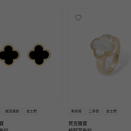
水晶
海藍寶石
珊瑚色
金鑽
翡翠
瑙
橄欖石
藍寶石
蛋白石
電氣石
他
表
交叉
三葉草
骷髏頭
掉落
心
月
羽毛
花
蝶
鑰匙
馬蹄
狀況良好
女士們
有存貨
二手的
女士們
題 ～
寶
梵克雅寶
布拉
純阿罕布拉