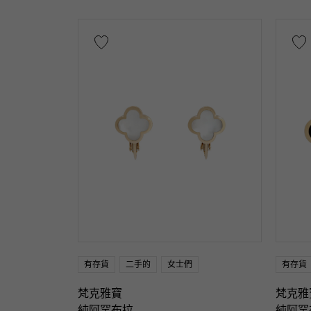
石種
石榴石
紫
紅寶石
y瑪
黑鑽石
其
主題
數位
字母
昆蟲
星
戒指尺寸
有存貨
二手的
女士們
有存貨
問
梵克雅寶
梵克雅
純阿罕布拉
純阿罕