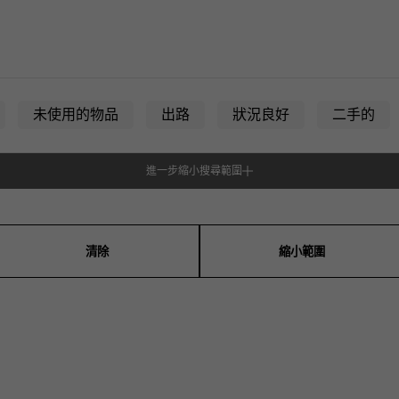
JAEGER LE COULTRE
CHANEL
愛馬仕包包
TwinPinky
ANGLER
積家
香奈兒
雙小指
釣魚者
BVLGARI
ZENITH
YUKIZAKI BACHIKAN
USED NOMBRE
寶格麗
真力時
未使用的物品
出路
狀況良好
二手的
雪崎梵蒂岡
貴族認證二手
TABLE CLOCK
VINTAGE WATCH
進一步縮小搜尋範圍
台鐘
復古手錶
們
男女通用的
對原始物珠寶一覽
查看所有手錶品牌
清除
縮小範圍
耳環
耳環
吊墜上衣
手鍊
腳鍊
玫瑰金
白金
銀子
鈦金
搪瓷
黃貂魚（Aye皮革）
巨蟒
鱷魚
鈀金