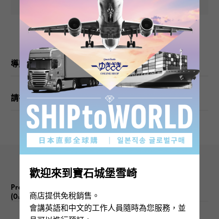
重量
關於1.4g
導購
圖案尺寸
垂直的 關於7 × 旁 關於7mm
請在訂購或訪問之前檢查
歡迎來到寶石城堡雪崎
Product reviews
商店提供免稅銷售。
(0
)
subject
會講英語和中文的工作人員隨時為您服務，並