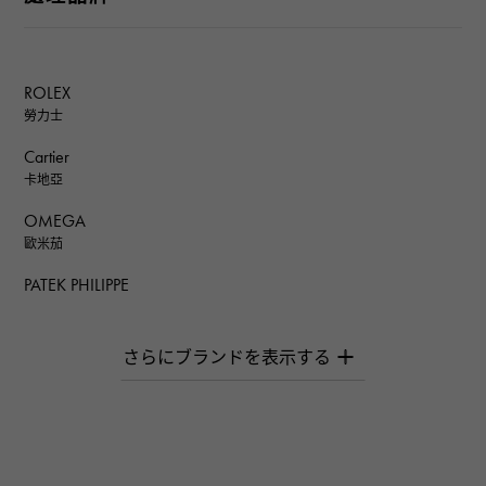
ROLEX
勞力士
Cartier
卡地亞
OMEGA
歐米茄
PATEK PHILIPPE
百達翡麗
AUDEMARS PIGUET
愛彼（Audemars Piguet）
Breguet
寶gue
ROGER DUBUIS