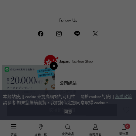
達米亞尼
TUDOR
帝陀（Tudor）
Follow Us
TIFFANY&Co.
蒂芙尼
PIAGET
伯爵
BOUCHERON
布歇龍
BVLGARI
公司網站
寶格麗
婚禮現場
本網站使用 cookie 來提高網站的可用性。 關於cookies的使用
私隱政策
RICHARD MILLE
請參考 如果您繼續瀏覽，我們將假定您同意取得 cookie。
理查德·米勒
取得到貨通知
同意
© Gem Castle Yukizaki。保留所有權利。
奢華珠寶TOP
>
柚木﨑精選珠寶
>
其他
>
細節
0
購物車
查找產品
店舖一覽
我的頁面
選單
奢華珠寶TOP
>
奢華耳環
>
雪崎精選珠寶耳環
>
細節