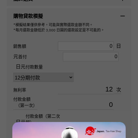
材質
購物貸款模擬
PT900
*模擬結果僅供參考，可能與實際還款金額不同。
*每月還款金額低於 3,000 日圓的還款設定是不可能的。
石種(1)
翡翠 關於0.080ct
日
銷售額
元
首付
石種(2)
日元
付款數量
- 關於0.080ct
次
無利率
石種(3)
付款金額
金鑽 關於0.200ct
（第一次）
付款金額（第二次
石種(4)
日元
起）
- 關於0.200ct
日元