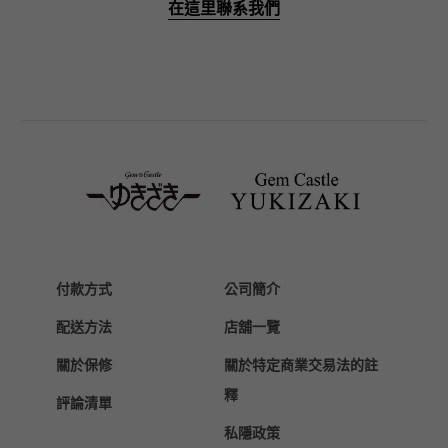
在這里聯系我們
PANERAI
沛納海
BREITLING
百年靈
TAG HEUER
豪雅（TAG Heuer）
Van Cleef & Arpels
梵克雅寶
HERMES
愛馬仕
付款方式
公司簡介
Chopard
配送方法
店舖一覽
蕭邦
關於保修
關於特定商業交易法的註
ZENITH
真力時
釋
評論清單
DAMIANI
私隱政策