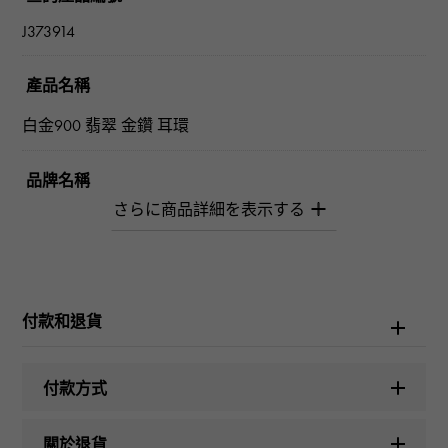
J373914
產品名稱
白金900 翡翠 金鑽 耳環
品牌名稱
柚木﨑精選珠寶
型式
女士們
付款和退貨
種類
付款方式
耳環
關於退貨