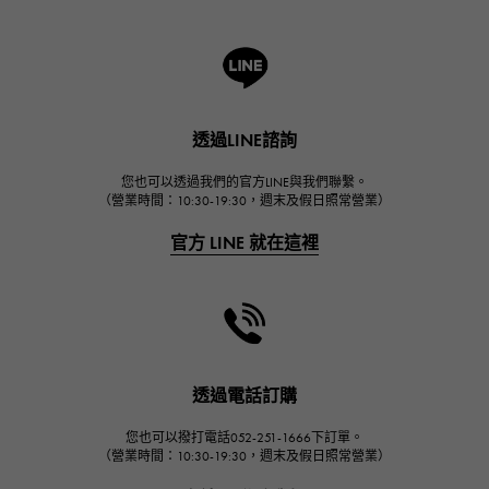
羅傑·杜比斯
A.LANGE & SOHNE
朗格與索恩
HUBLOT
透過LINE諮詢
宇舶
FRANCK MULLER
您也可以透過我們的官方LINE與我們聯繫。
（營業時間：10:30-19:30，週末及假日照常營業）
弗蘭克·穆勒（Frank Muller）
官方 LINE 就在這裡
CHANEL
香奈兒
HARRY WINSTON
哈里·溫斯頓
JAEGER LE COULTRE
透過電話訂購
積家
您也可以撥打電話052-251-1666下訂單。
IWC
（營業時間：10:30-19:30，週末及假日照常營業）
萬國