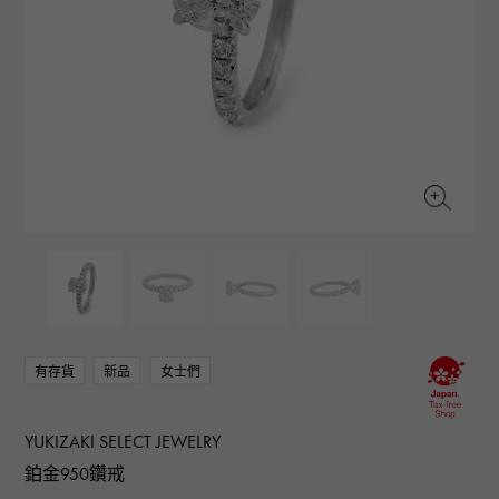
RICH CROSS
TwinPinky
CONSTANTIN
沛納海
豐富的十字架
雙小指
江詩丹頓
AUDEMARS PIGUET
JAEGER LE COULTRE
ANGLER
ETERNITY
愛彼（Audemars Piguet）
積家
釣魚者
全圈排鑽戒指
CHANEL
Cartier
HIMAWARI
YUKIZAKI BACHIKAN
香奈兒
卡地亞
葵花
雪崎梵蒂岡
HARRY WINSTON
BVLGARI
USED NOMBRE
USED ALPHA
哈里·溫斯頓
寶格麗
貴族認證二手
Alpha 認證二手車
ZENITH
TAG HEUER
真力時
豪雅（Tag Heuer）
對原始物珠寶一覽
DUNAMIS
TABLE CLOCK
動力
台鐘
VINTAGE WATCH
復古手錶
有存貨
新品
女士們
查看所有手錶品牌
YUKIZAKI SELECT JEWELRY
鉑金950鑽戒