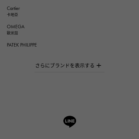
Cartier
卡地亞
OMEGA
歐米茄
PATEK PHILIPPE
百達翡麗
AUDEMARS PIGUET
愛彼（Audemars Piguet）
Breguet
寶gue
ROGER DUBUIS
羅傑·杜比斯
A.LANGE & SOHNE
朗格與索恩
HUBLOT