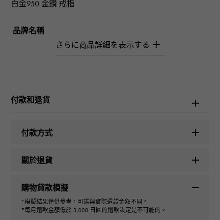
白金950 金鑽 戒指
品牌名稱
柚木﨑精選珠寶
型式
女士們
付款和退貨
種類
付款方式
戒指
關於退貨
設計方案
購物貸款模擬
橢圓形
*模擬結果僅供參考，可能與實際還款金額不同。
*每月還款金額低於 3,000 日圓的還款設定是不可能的。
色澤