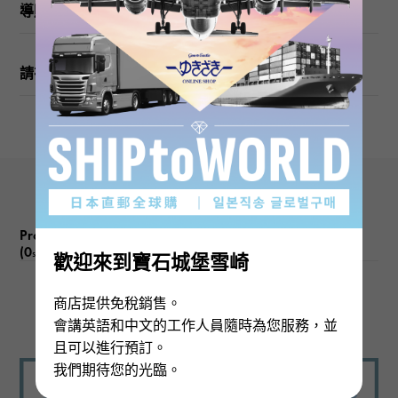
戒指尺寸
導購
11.5號
請在訂購或訪問之前檢查
重量
關於3.7g
圖案尺寸
垂直的 關於8 × 旁 關於6mm
Product reviews
(0
)
subject
歡迎來到寶石城堡雪崎
商店提供免稅銷售。
There are no product reviews.
會講英語和中文的工作人員隨時為您服務，並
且可以進行預訂。
我們期待您的光臨。