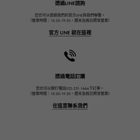
透過LINE諮詢
宇舶
FRANCK MULLER
您也可以透過我們的官方LINE與我們聯繫。
（營業時間：10:30-19:30，週末及假日照常營業）
弗蘭克·穆勒（Frank Muller）
官方 LINE 就在這裡
CHANEL
香奈兒
HARRY WINSTON
哈里·溫斯頓
JAEGER LE COULTRE
透過電話訂購
積家
您也可以撥打電話052-251-1666下訂單。
IWC
（營業時間：10:30-19:30，週末及假日照常營業）
萬國
在這里聯系我們
PANERAI
沛納海
BREITLING
百年靈