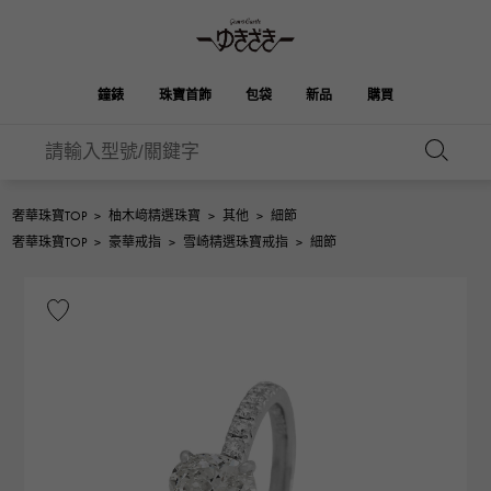
鐘錶
珠寶首飾
包袋
新品
購買
雪崎
伯金
奧塔克羅亞
ROLEX
HUBLOT
新娘
品牌首飾
選擇珠寶
珠寶
珠寶首飾
勞力士
宇舶
奢華珠寶TOP
>
柚木﨑精選珠寶
>
其他
>
細節
凱利
Picotan鎖
OMEGA
BREITLING
奢華珠寶TOP
>
豪華戒指
>
雪崎精選珠寶戒指
>
細節
歐米茄
百年靈
REGALIA
DOUBLE TOP
花園派對
伊芙琳
A.LANGE & SOHNE
富豪
Breguet
雙頂
朗格與索恩
寶gue
YOBIKO
NOMBRE
錢包
魅力
PATEK PHILIPPE
洋子
IWC
貴族
IWC
百達翡麗
NOMBRE putite
ALPHA
配飾
其他
FRANCK MULLER
翁布利
RICHARD MILLE
阿爾法
弗蘭克·穆勒（Frank
理查德·米勒
ALPHA putite
eclat
Muller）
阿爾法·珀蒂（Alpha Petit）
埃克拉特
愛馬仕包包
VACHERON
PANERAI