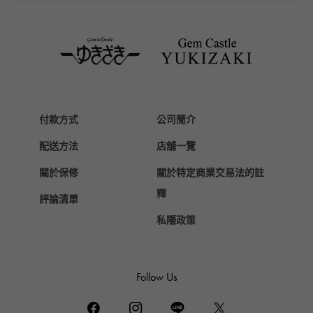
TAG HEUER
豪雅（TAG Heuer）
Van Cleef & Arpels
梵克雅寶
HERMES
愛馬仕
付款方式
公司簡介
Chopard
配送方法
店舖一覽
蕭邦
關於保修
關於特定商業交易法的註
ZENITH
真力時
釋
評論清單
DAMIANI
私隱政策
達米亞尼
TUDOR
帝陀（Tudor）
Follow Us
TIFFANY&Co.