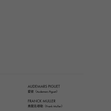
AUDEMARS PIGUET
愛彼（Audemars Piguet）
FRANCK MULLER
弗蘭克·穆勒（Frank Muller）