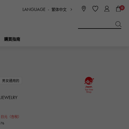
0
LANGUAGE -
繁体中文
日本語
ENGLISH
한국
简体中文
繁体中文
購買指南
BREITLING
新娘
珠寶首飾
Picotan鎖
百年靈
男女通用的
IWC
NOMBRE
魅力
IWC
貴族
 JEWELRY
NTIN
PANERAI
eclat
0
沛納海
日元（含稅）
埃克拉特
76