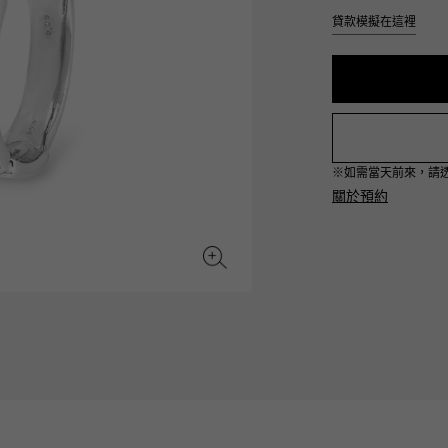
JAEGER LE COULTRE
CHANEL
愛馬仕包包
貸款模擬在這裡
TwinPinky
ANGLER
積家
香奈兒
雙小指
釣魚者
BVLGARI
ZENITH
YUKIZAKI BACHIKAN
USED NOMBRE
寶格麗
真力時
雪崎梵蒂岡
貴族認證二手
※如需當天前來，請透過L
TABLE CLOCK
VINTAGE WATCH
關於預約
台鐘
復古手錶
對原始物珠寶一覽
查看所有手錶品牌