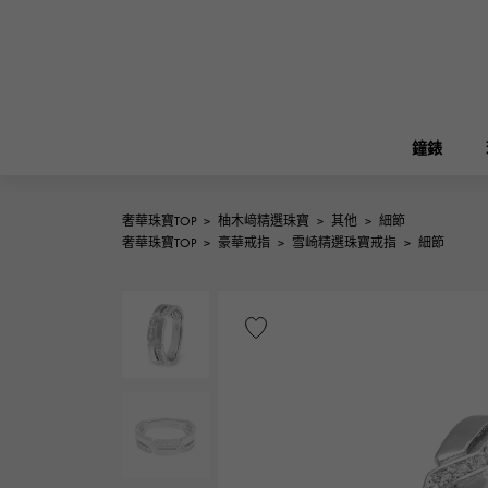
鐘錶
奢華珠寶TOP
>
柚木﨑精選珠寶
>
其他
>
細節
ROLEX
奢華珠寶TOP
>
豪華戒指
>
雪崎精選珠寶戒指
>
細節
雪崎
珠寶
伯金
勞力士
A.LANGE & SOHNE
REGALIA
花園派對
朗格與索恩
富豪
FRANCK MULLER
NOMBRE putite
配飾
弗蘭克·穆勒（Frank Muller）
翁布利