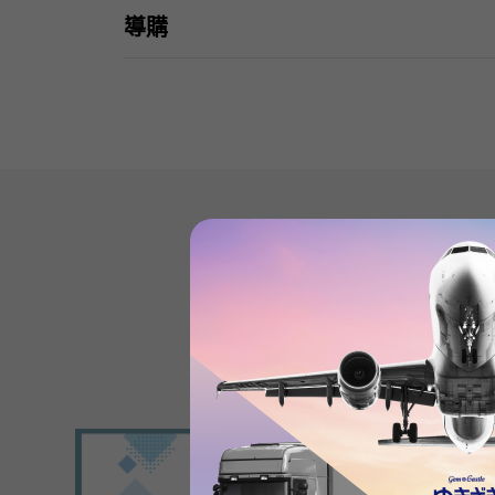
導購
Product reviews
(0
)
subject