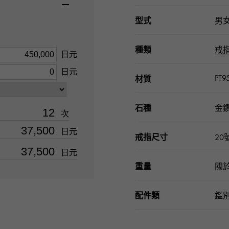
型式
男
種類
戒
日元
日元
PT9
材質
石種
金鑽
次
日元
戒指尺寸
20
日元
重量
關於
配件類
鑑別