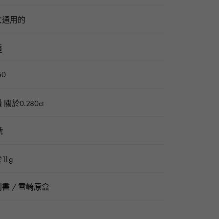
女通用的
指
50
 關於0.280ct
號
11g
書 / 雪崎原盒