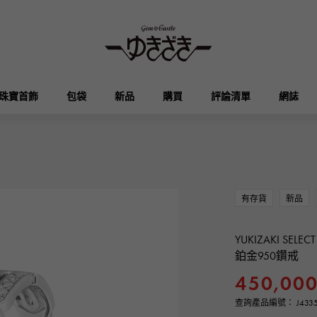
珠寶首飾
包袋
新品
購買
評論清單
網誌
HUBLOT
OMEGA
品牌首飾
選擇珠寶
奧塔克羅亞
凱利
宇舶
歐米茄
有存貨
新品
Breguet
PATEK PHILIPPE
DOUBLE TOP
YOBIKO
伊芙琳
錢包
寶gue
百達翡麗
雙頂
洋子
YUKIZAKI SELECT
鉑金950鑽戒
RICHARD MILLE
VACHERON CONSTA
ALPHA
ALPHA putite
450,00
其他
理查德·米勒
江詩丹頓
阿爾法
阿爾法·珀蒂（Alpha Petit）
查詢產品編號： J4335