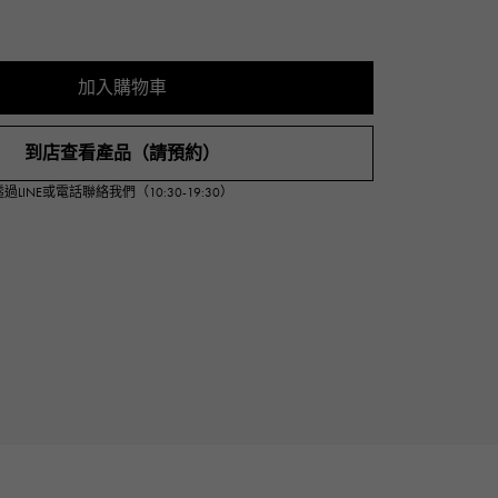
Cartier
ETERNITY
卡地亞
全圈排鑽戒指
加入購物車
TAG HEUER
USED ALPHA
豪雅（Tag Heuer）
Alpha 認證二手車
到店查看產品（請預約）
INE或電話聯絡我們（10:30-19:30）