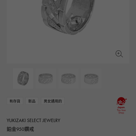
RICH CROSS
TwinPinky
CONSTANTIN
沛納海
豐富的十字架
雙小指
江詩丹頓
AUDEMARS PIGUET
JAEGER LE COULTRE
ANGLER
ETERNITY
愛彼（Audemars Piguet）
積家
釣魚者
全圈排鑽戒指
CHANEL
Cartier
HIMAWARI
YUKIZAKI BACHIKAN
香奈兒
卡地亞
葵花
雪崎梵蒂岡
HARRY WINSTON
BVLGARI
USED NOMBRE
USED ALPHA
哈里·溫斯頓
寶格麗
貴族認證二手
Alpha 認證二手車
ZENITH
TAG HEUER
真力時
豪雅（Tag Heuer）
對原始物珠寶一覽
DUNAMIS
TABLE CLOCK
動力
台鐘
VINTAGE WATCH
復古手錶
有存貨
新品
男女通用的
查看所有手錶品牌
YUKIZAKI SELECT JEWELRY
鉑金950鑽戒