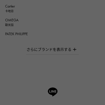
Cartier
卡地亞
OMEGA
歐米茄
PATEK PHILIPPE
百達翡麗
AUDEMARS PIGUET
愛彼（Audemars Piguet）
Breguet
寶gue
ROGER DUBUIS
羅傑·杜比斯
A.LANGE & SOHNE
朗格與索恩
HUBLOT