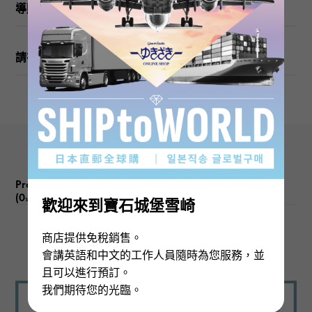
導購
請在訂購或訪問之前檢查
Product reviews
(0
)
subject
歡迎來到寶石城堡雪崎
商店提供免稅銷售。
There are no product reviews.
會講英語和中文的工作人員隨時為您服務，並
且可以進行預訂。
我們期待您的光臨。