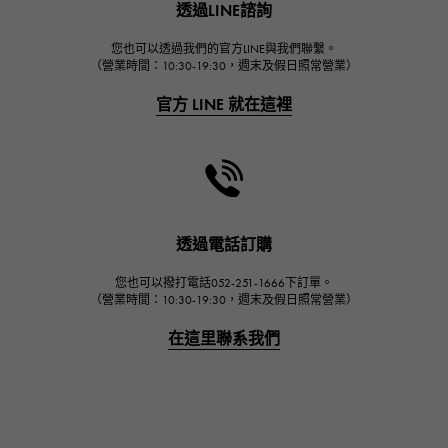
透過LINE諮詢
宇舶
FRANCK MULLER
您也可以透過我們的官方LINE與我們聯繫。
（營業時間：10:30-19:30，週末及假日照常營業）
弗蘭克·穆勒（Frank Muller）
官方 LINE 就在這裡
CHANEL
香奈兒
HARRY WINSTON
哈里·溫斯頓
JAEGER LE COULTRE
透過電話訂購
積家
您也可以撥打電話052-251-1666下訂單。
IWC
（營業時間：10:30-19:30，週末及假日照常營業）
萬國
在這里聯系我們
PANERAI
沛納海
BREITLING
百年靈