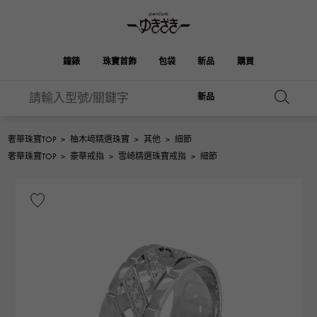
鐘錶
珠寶首飾
包袋
新品
購買
新品
雪崎
伯金
奧塔克羅亞
ROLEX
HUBLOT
新娘
品牌首飾
選擇珠寶
珠寶
珠寶首飾
勞力士
宇舶
奢華珠寶TOP
>
柚木﨑精選珠寶
>
其他
>
細節
凱利
Picotan鎖
OMEGA
BREITLING
奢華珠寶TOP
>
豪華戒指
>
雪崎精選珠寶戒指
>
細節
歐米茄
百年靈
REGALIA
DOUBLE TOP
花園派對
伊芙琳
A.LANGE & SOHNE
富豪
Breguet
雙頂
朗格與索恩
寶gue
YOBIKO
NOMBRE
錢包
魅力
PATEK PHILIPPE
洋子
IWC
貴族
IWC
百達翡麗
NOMBRE putite
ALPHA
配飾
其他
FRANCK MULLER
翁布利
RICHARD MILLE
阿爾法
弗蘭克·穆勒（Frank
理查德·米勒
ALPHA putite
eclat
Muller）
阿爾法·珀蒂（Alpha Petit）
埃克拉特
愛馬仕包包
VACHERON
PANERAI