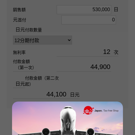
金鑽 關於0.250ct
日
銷售額
元
首付
戒指尺寸
日元
付款數量
20號
次
無利率
重量
付款金額
關於12.8g
（第一次）
付款金額（第二次
日元
起）
日元