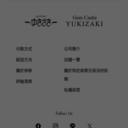
TAG HEUER
豪雅（TAG Heuer）
Van Cleef & Arpels
梵克雅寶
HERMES
愛馬仕
付款方式
公司簡介
Chopard
配送方法
店舖一覽
蕭邦
關於保修
關於特定商業交易法的註
ZENITH
真力時
釋
評論清單
DAMIANI
私隱政策
達米亞尼
TUDOR
帝陀（Tudor）
Follow Us
TIFFANY&Co.