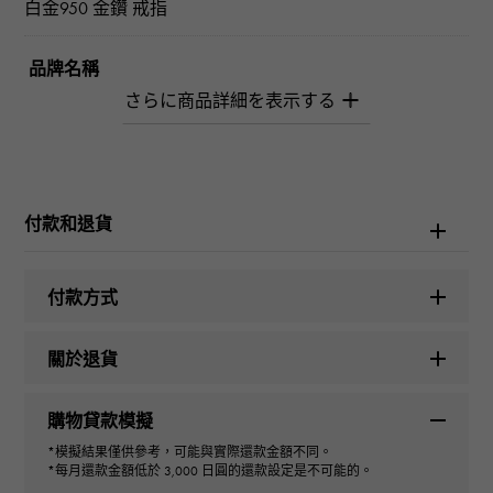
白金950 金鑽 戒指
品牌名稱
柚木﨑精選珠寶
型式
男女通用的
付款和退貨
種類
付款方式
戒指
關於退貨
材質
購物貸款模擬
PT950
*模擬結果僅供參考，可能與實際還款金額不同。
*每月還款金額低於 3,000 日圓的還款設定是不可能的。
石種