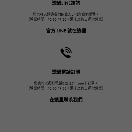
透過LINE諮詢
宇舶
FRANCK MULLER
您也可以透過我們的官方LINE與我們聯繫。
（營業時間：10:30-19:30，週末及假日照常營業）
弗蘭克·穆勒（Frank Muller）
官方 LINE 就在這裡
CHANEL
香奈兒
HARRY WINSTON
哈里·溫斯頓
JAEGER LE COULTRE
透過電話訂購
積家
您也可以撥打電話052-251-1666下訂單。
IWC
（營業時間：10:30-19:30，週末及假日照常營業）
萬國
在這里聯系我們
PANERAI
沛納海
BREITLING
百年靈