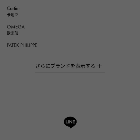
Cartier
卡地亞
OMEGA
歐米茄
PATEK PHILIPPE
百達翡麗
AUDEMARS PIGUET
愛彼（Audemars Piguet）
Breguet
寶gue
ROGER DUBUIS
羅傑·杜比斯
A.LANGE & SOHNE
朗格與索恩
HUBLOT