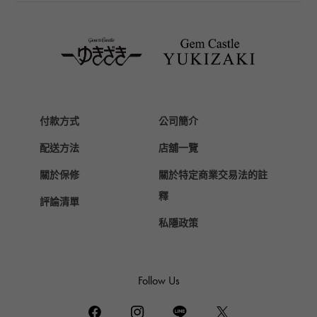
TAG HEUER
豪雅（TAG Heuer）
Van Cleef & Arpels
梵克雅寶
HERMES
愛馬仕
付款方式
公司簡介
Chopard
配送方法
店舖一覽
蕭邦
關於保修
關於特定商業交易法的註
ZENITH
真力時
釋
評論清單
DAMIANI
私隱政策
達米亞尼
TUDOR
帝陀（Tudor）
Follow Us
TIFFANY&Co.