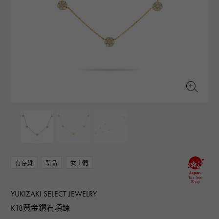
RICH CROSS
TwinPinky
CONSTANTIN
沛納海
豐富的十字架
雙小指
江詩丹頓
AUDEMARS PIGUET
JAEGER LE COULTRE
ANGLER
ETERNITY
愛彼（Audemars Piguet）
積家
釣魚者
全圈排鑽戒指
CHANEL
Cartier
HIMAWARI
YUKIZAKI BACHIKAN
香奈兒
卡地亞
葵花
雪崎梵蒂岡
HARRY WINSTON
BVLGARI
USED NOMBRE
USED ALPHA
哈里·溫斯頓
寶格麗
貴族認證二手
Alpha 認證二手車
ZENITH
TAG HEUER
真力時
豪雅（Tag Heuer）
對原始物珠寶一覽
DUNAMIS
TABLE CLOCK
動力
台鐘
VINTAGE WATCH
復古手錶
有存貨
新品
女士們
查看所有手錶品牌
YUKIZAKI SELECT JEWELRY
K18黃金鑽石項鍊