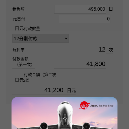
日
銷售額
金鑽 關於1.500ct
元
首付
重量
日元
付款數量
關於5.5g
次
無利率
鏈條尺寸
付款金額
關於45cm
（第一次）
付款金額（第二次
日元
起）
日元