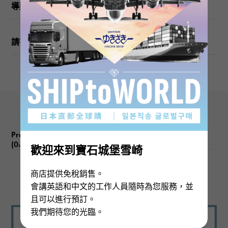
導購
請在訂購或訪問之前檢查
Product reviews
(0
)
subject
歡迎來到寶石城堡雪崎
商店提供免稅銷售。
There are no product reviews.
會講英語和中文的工作人員隨時為您服務，並
且可以進行預訂。
我們期待您的光臨。