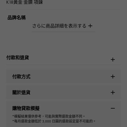
K18黃金 金鑽 項鍊
品牌名稱
柚木﨑精選珠寶
型式
女士們
付款和退貨
種類
付款方式
項鍊
關於退貨
材質
購物貸款模擬
K18黃金
*模擬結果僅供參考，可能與實際還款金額不同。
*每月還款金額低於 3,000 日圓的還款設定是不可能的。
石種