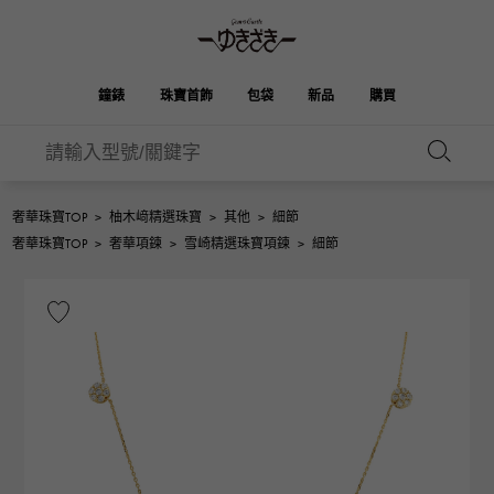
鐘錶
珠寶首飾
包袋
新品
購買
雪崎
伯金
奧塔克羅亞
ROLEX
HUBLOT
新娘
品牌首飾
選擇珠寶
珠寶
珠寶首飾
勞力士
宇舶
奢華珠寶TOP
>
柚木﨑精選珠寶
>
其他
>
細節
凱利
Picotan鎖
OMEGA
BREITLING
奢華珠寶TOP
>
奢華項鍊
>
雪崎精選珠寶項鍊
>
細節
歐米茄
百年靈
REGALIA
DOUBLE TOP
花園派對
伊芙琳
A.LANGE & SOHNE
富豪
Breguet
雙頂
朗格與索恩
寶gue
YOBIKO
NOMBRE
錢包
魅力
PATEK PHILIPPE
洋子
IWC
貴族
IWC
百達翡麗
NOMBRE putite
ALPHA
配飾
其他
FRANCK MULLER
翁布利
RICHARD MILLE
阿爾法
弗蘭克·穆勒（Frank
理查德·米勒
ALPHA putite
eclat
Muller）
阿爾法·珀蒂（Alpha Petit）
埃克拉特
愛馬仕包包
VACHERON
PANERAI