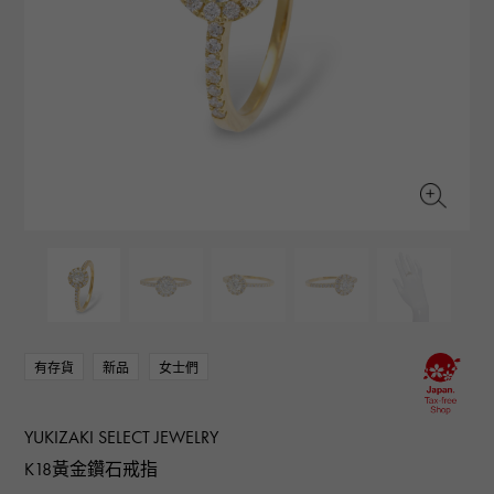
RICH CROSS
TwinPinky
CONSTANTIN
沛納海
豐富的十字架
雙小指
江詩丹頓
AUDEMARS PIGUET
JAEGER LE COULTRE
ANGLER
ETERNITY
愛彼（Audemars Piguet）
積家
釣魚者
全圈排鑽戒指
CHANEL
Cartier
HIMAWARI
YUKIZAKI BACHIKAN
香奈兒
卡地亞
葵花
雪崎梵蒂岡
HARRY WINSTON
BVLGARI
USED NOMBRE
USED ALPHA
哈里·溫斯頓
寶格麗
貴族認證二手
Alpha 認證二手車
ZENITH
TAG HEUER
真力時
豪雅（Tag Heuer）
對原始物珠寶一覽
DUNAMIS
TABLE CLOCK
動力
台鐘
VINTAGE WATCH
復古手錶
有存貨
新品
女士們
查看所有手錶品牌
YUKIZAKI SELECT JEWELRY
K18黃金鑽石戒指