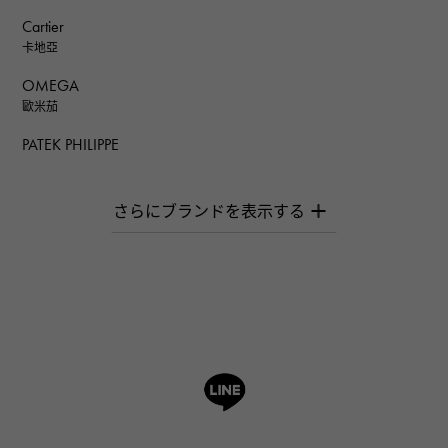
Cartier
卡地亞
OMEGA
歐米茄
PATEK PHILIPPE
百達翡麗
AUDEMARS PIGUET
愛彼（Audemars Piguet）
Breguet
寶gue
ROGER DUBUIS
羅傑·杜比斯
A.LANGE & SOHNE
朗格與索恩
HUBLOT