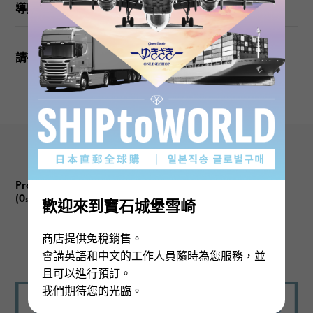
戒指尺寸
導購
12號
請在訂購或訪問之前檢查
重量
關於2.6g
圖案尺寸
垂直的 關於8 × 旁 關於8mm
Product reviews
(0
)
subject
歡迎來到寶石城堡雪崎
商店提供免稅銷售。
There are no product reviews.
會講英語和中文的工作人員隨時為您服務，並
且可以進行預訂。
我們期待您的光臨。