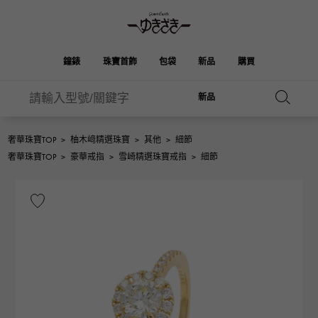
鐘錶
珠寶首飾
包袋
新品
購買
新品
雪崎
伯金
奧塔克羅亞
ROLEX
HUBLOT
新娘
品牌首飾
選擇珠寶
珠寶
珠寶首飾
勞力士
宇舶
奢華珠寶TOP
>
柚木﨑精選珠寶
>
其他
>
細節
凱利
Picotan鎖
OMEGA
BREITLING
奢華珠寶TOP
>
豪華戒指
>
雪崎精選珠寶戒指
>
細節
歐米茄
百年靈
REGALIA
DOUBLE TOP
花園派對
伊芙琳
A.LANGE & SOHNE
富豪
Breguet
雙頂
朗格與索恩
寶gue
YOBIKO
NOMBRE
錢包
魅力
PATEK PHILIPPE
洋子
IWC
貴族
IWC
百達翡麗
NOMBRE putite
ALPHA
配飾
其他
FRANCK MULLER
翁布利
RICHARD MILLE
阿爾法
弗蘭克·穆勒（Frank
理查德·米勒
ALPHA putite
eclat
Muller）
阿爾法·珀蒂（Alpha Petit）
埃克拉特
愛馬仕包包
VACHERON
PANERAI