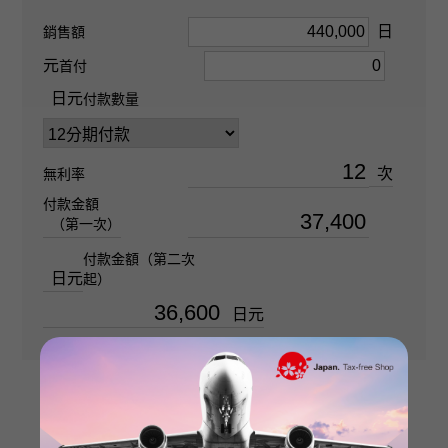
好
日
銷售額
元
首付
清晰度
日元
付款數量
SI2
次
材質
無利率
付款金額
K18黃金
（第一次）
付款金額（第二次
石種(1)
日元
起）
金鑽 關於0.598ct
日元
石種(2)
金鑽 關於0.250ct