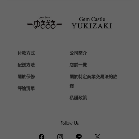
TAG HEUER
豪雅（TAG Heuer）
Van Cleef & Arpels
梵克雅寶
HERMES
愛馬仕
付款方式
公司簡介
Chopard
配送方法
店舖一覽
蕭邦
關於保修
關於特定商業交易法的註
ZENITH
真力時
釋
評論清單
DAMIANI
私隱政策
達米亞尼
TUDOR
帝陀（Tudor）
Follow Us
TIFFANY&Co.