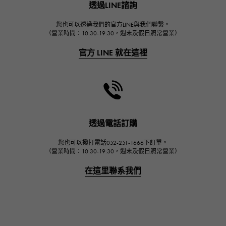
透過LINE諮詢
宇舶
FRANCK MULLER
您也可以透過我們的官方LINE與我們聯繫。
（營業時間：10:30-19:30，週末及假日照常營業）
弗蘭克·穆勒（Frank Muller）
官方 LINE 就在這裡
CHANEL
香奈兒
HARRY WINSTON
哈里·溫斯頓
JAEGER LE COULTRE
透過電話訂購
積家
您也可以撥打電話052-251-1666下訂單。
IWC
（營業時間：10:30-19:30，週末及假日照常營業）
萬國
在這里聯系我們
PANERAI
沛納海
BREITLING
百年靈