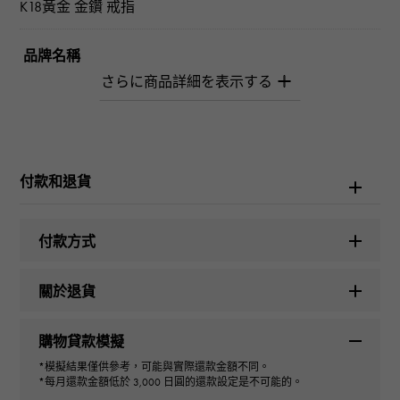
K18黃金 金鑽 戒指
品牌名稱
柚木﨑精選珠寶
型式
女士們
付款和退貨
種類
付款方式
戒指
關於退貨
色澤
購物貸款模擬
ķ
*模擬結果僅供參考，可能與實際還款金額不同。
*每月還款金額低於 3,000 日圓的還款設定是不可能的。
切