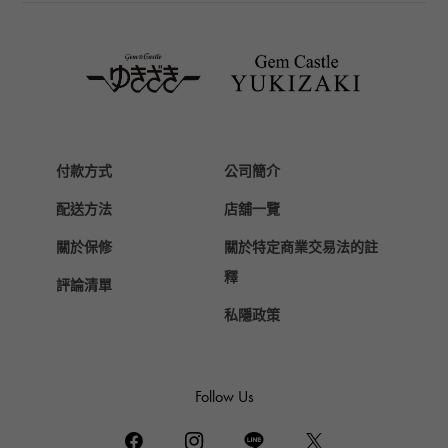
TAG HEUER
豪雅（TAG Heuer）
Van Cleef & Arpels
梵克雅寶
HERMES
愛馬仕
付款方式
公司簡介
Chopard
配送方法
店舖一覽
蕭邦
關於保修
關於特定商業交易法的註
ZENITH
真力時
釋
評論清單
DAMIANI
私隱政策
達米亞尼
TUDOR
帝陀（Tudor）
Follow Us
TIFFANY&Co.