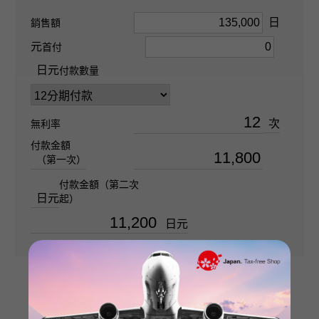
藍鋯石 關於1.210ct
日
銷售額
元
首付
石種(2)
日元
付款數量
金鑽 關於0.140ct
次
無利率
重量
付款金額
關於3.09g
（第一次）
付款金額（第二次
圖案尺寸
日元
起）
垂直的 關於10 × 旁 關於10mm
日元