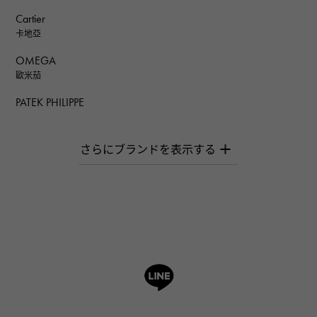
Cartier
卡地亞
OMEGA
歐米茄
PATEK PHILIPPE
百達翡麗
AUDEMARS PIGUET
愛彼（Audemars Piguet）
Breguet
寶gue
ROGER DUBUIS
羅傑·杜比斯
A.LANGE & SOHNE
朗格與索恩
HUBLOT