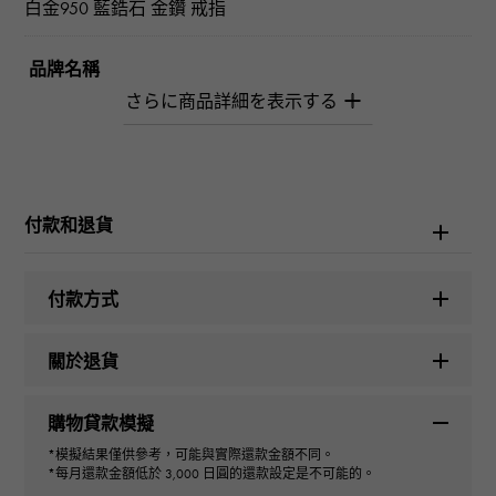
白金950 藍鋯石 金鑽 戒指
品牌名稱
柚木﨑精選珠寶
型式
女士們
付款和退貨
種類
付款方式
戒指
＞
花 × 戒指
關於退貨
材質
購物貸款模擬
PT950
*模擬結果僅供參考，可能與實際還款金額不同。
*每月還款金額低於 3,000 日圓的還款設定是不可能的。
石種(1)