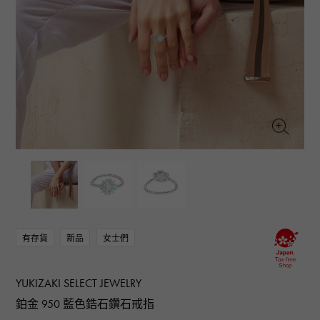
RICH CROSS
TwinPinky
CONSTANTIN
沛納海
豐富的十字架
雙小指
江詩丹頓
AUDEMARS PIGUET
JAEGER LE COULTRE
ANGLER
ETERNITY
愛彼（Audemars Piguet）
積家
釣魚者
全圈排鑽戒指
CHANEL
Cartier
HIMAWARI
YUKIZAKI BACHIKAN
香奈兒
卡地亞
葵花
雪崎梵蒂岡
HARRY WINSTON
BVLGARI
USED NOMBRE
USED ALPHA
哈里·溫斯頓
寶格麗
貴族認證二手
Alpha 認證二手車
ZENITH
TAG HEUER
真力時
豪雅（Tag Heuer）
對原始物珠寶一覽
DUNAMIS
TABLE CLOCK
動力
台鐘
VINTAGE WATCH
復古手錶
有存貨
新品
女士們
查看所有手錶品牌
YUKIZAKI SELECT JEWELRY
鉑金 950 藍色鋯石鑽石戒指