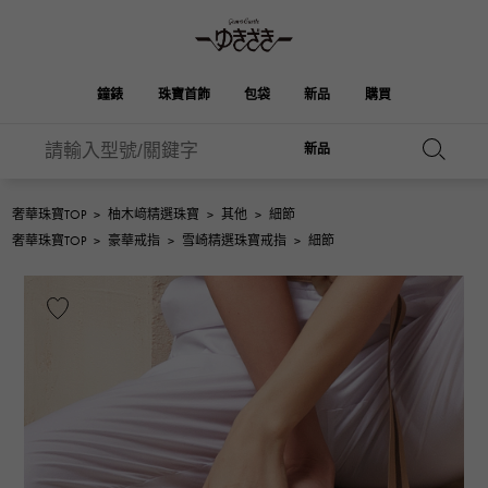
鐘錶
珠寶首飾
包袋
新品
購買
新品
雪崎
伯金
奧塔克羅亞
ROLEX
HUBLOT
新娘
品牌首飾
選擇珠寶
珠寶
珠寶首飾
勞力士
宇舶
奢華珠寶TOP
>
柚木﨑精選珠寶
>
其他
>
細節
凱利
Picotan鎖
OMEGA
BREITLING
奢華珠寶TOP
>
豪華戒指
>
雪崎精選珠寶戒指
>
細節
歐米茄
百年靈
REGALIA
DOUBLE TOP
花園派對
伊芙琳
A.LANGE & SOHNE
富豪
Breguet
雙頂
朗格與索恩
寶gue
YOBIKO
NOMBRE
錢包
魅力
PATEK PHILIPPE
洋子
IWC
貴族
IWC
百達翡麗
NOMBRE putite
ALPHA
配飾
其他
FRANCK MULLER
翁布利
RICHARD MILLE
阿爾法
弗蘭克·穆勒（Frank
理查德·米勒
ALPHA putite
eclat
Muller）
阿爾法·珀蒂（Alpha Petit）
埃克拉特
愛馬仕包包
VACHERON
PANERAI