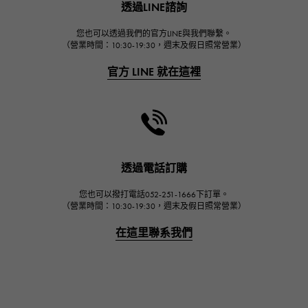
透過LINE諮詢
宇舶
FRANCK MULLER
您也可以透過我們的官方LINE與我們聯繫。
（營業時間：10:30-19:30，週末及假日照常營業）
弗蘭克·穆勒（Frank Muller）
官方 LINE 就在這裡
CHANEL
香奈兒
HARRY WINSTON
哈里·溫斯頓
JAEGER LE COULTRE
透過電話訂購
積家
您也可以撥打電話052-251-1666下訂單。
IWC
（營業時間：10:30-19:30，週末及假日照常營業）
萬國
在這里聯系我們
PANERAI
沛納海
BREITLING
百年靈