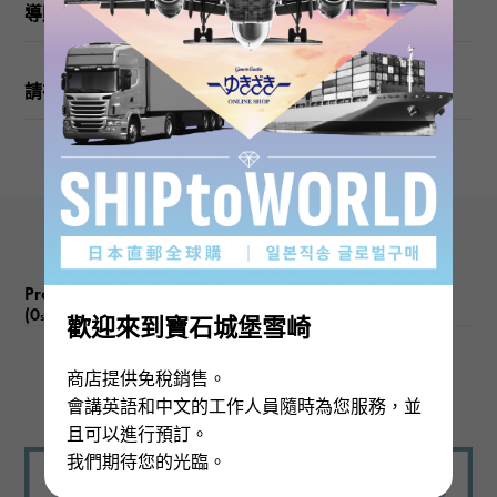
導購
請在訂購或訪問之前檢查
Product reviews
(0
)
subject
歡迎來到寶石城堡雪崎
商店提供免稅銷售。
There are no product reviews.
會講英語和中文的工作人員隨時為您服務，並
且可以進行預訂。
我們期待您的光臨。