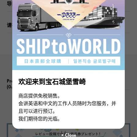
重量
导购
关于4.6g
请在订购或访问之前检查
图案尺寸
垂直的 关于3 × 旁 关于8 × 深度 关于5mm
链条尺寸
关于45cm
欢迎来到宝石城堡雪崎
Product reviews
(0
)
subject
商店提供免税销售。
会讲英语和中文的工作人员随时为您服务，并
There are no product reviews.
且可以进行预订。
我们期待您的光临。