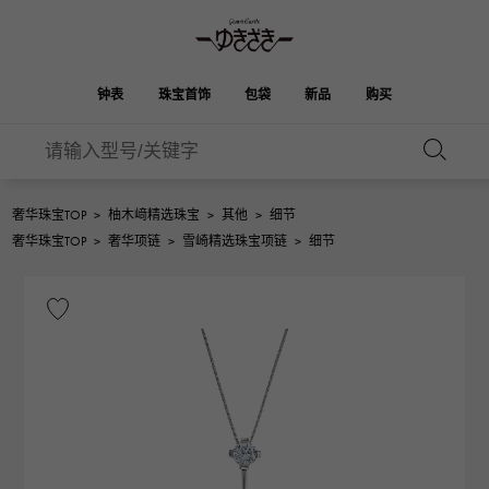
钟表
珠宝首饰
包袋
新品
购买
雪崎
伯金
奥塔克罗亚
ROLEX
HUBLOT
新娘
品牌首饰
选择珠宝
珠宝
珠宝首饰
劳力士
宇舶
奢华珠宝TOP
>
柚木﨑精选珠宝
>
其他
>
细节
凯利
Picotan锁
OMEGA
BREITLING
奢华珠宝TOP
>
奢华项链
>
雪崎精选珠宝项链
>
细节
欧米茄
百年灵
REGALIA
DOUBLE TOP
花园派对
伊芙琳
A.LANGE & SOHNE
富豪
Breguet
双顶
朗格与索恩
宝gue
YOBIKO
NOMBRE
钱包
魅力
PATEK PHILIPPE
洋子
IWC
贵族
IWC
百达翡丽
NOMBRE putite
ALPHA
配饰
其他
FRANCK MULLER
翁布利
RICHARD MILLE
阿尔法
弗兰克·穆勒（Frank
理查德·米勒
ALPHA putite
eclat
Muller）
阿尔法·珀蒂（Alpha Petit）
埃克拉特
爱马仕包包
VACHERON
PANERAI