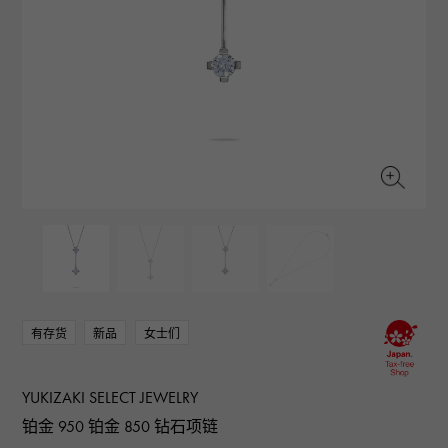
RICH CROSS
TwinPinky
CONSTANTIN
沛纳海
富十字
双小指
江诗丹顿
AUDEMARS PIGUET
JAEGER LE COULTRE
ANGLER
ETERNITY
爱彼（Audemars Piguet）
积家
钓鱼者
全圈排钻戒指
CHANEL
Cartier
HIMAWARI
YUKIZAKI BACHIKAN
香奈儿
卡地亚
葵花
雪崎梵蒂冈
HARRY WINSTON
BVLGARI
USED NOMBRE
USED ALPHA
哈里·温斯顿
宝格丽
贵族认证二手
Alpha 认证二手车
ZENITH
TAG HEUER
真力时
豪雅（Tag Heuer）
对原始物珠宝一览
DUNAMIS
TABLE CLOCK
动力
台钟
VINTAGE WATCH
复古手表
有存货
新品
女士们
查看所有手表品牌
YUKIZAKI SELECT JEWELRY
铂金 950 铂金 850 钻石项链