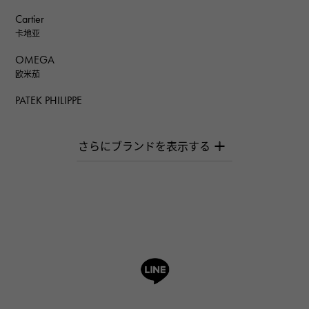
Cartier
卡地亚
OMEGA
欧米茄
PATEK PHILIPPE
百达翡丽
AUDEMARS PIGUET
爱彼（Audemars Piguet）
Breguet
宝gue
ROGER DUBUIS
罗杰·杜比斯
A.LANGE & SOHNE
朗格与索恩
HUBLOT