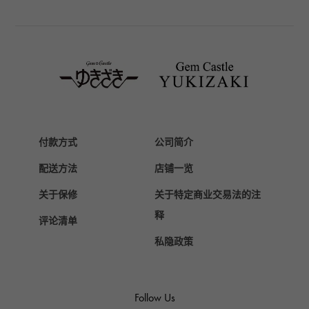
TAG HEUER
豪雅（TAG Heuer）
Van Cleef & Arpels
梵克雅宝
HERMES
爱马仕
Chopard
付款方式
公司简介
萧邦
配送方法
店铺一览
ZENITH
真力时
关于保修
关于特定商业交易法的注
DAMIANI
释
评论清单
达米亚尼
私隐政策
TUDOR
帝陀（Tudor）
TIFFANY&Co.
Follow Us