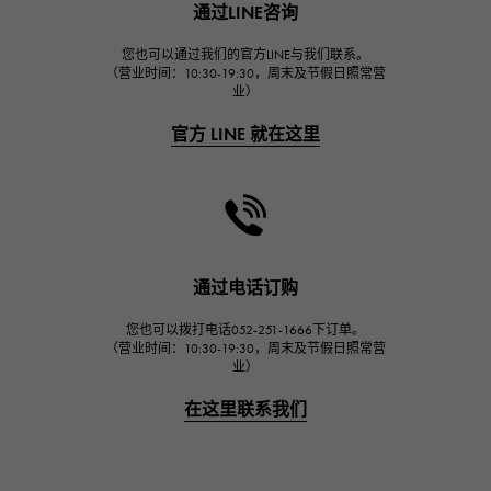
通过LINE咨询
宇舶
FRANCK MULLER
您也可以通过我们的官方LINE与我们联系。
（营业时间：10:30-19:30，周末及节假日照常营
弗兰克·穆勒（Frank Muller）
业）
CHANEL
官方 LINE 就在这里
香奈儿
HARRY WINSTON
哈里·温斯顿
JAEGER LE COULTRE
积家
通过电话订购
IWC
您也可以拨打电话052-251-1666下订单。
万国
（营业时间：10:30-19:30，周末及节假日照常营
业）
PANERAI
沛纳海
在这里联系我们
BREITLING
百年灵