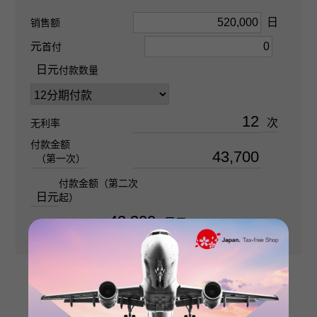
很好
日
销售额
元
首付
清晰度
日元
付款数量
SI2
次
材质
无利率
付款金额
PT950 PT850
（第一次）
付款金额（第二次
石种(1)
日元
起）
金钻 关于0.537ct
日元
石种(2)
金钻 关于0.504ct