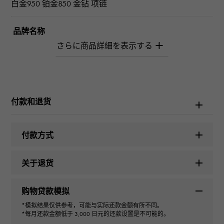
白金950 铂金850 金钻 项链
品牌名称
柚木﨑精选珠宝
型式
女士们
付款和退货
种类
付款方式
项链
关于退货
色泽
购物贷款模拟
ķ
*模拟结果仅供参考，可能与实际还款金额有所不同。
*每月还款金额低于 3,000 日元的还款设置是不可能的。
切