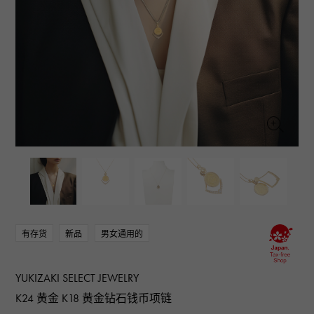
RICH CROSS
TwinPinky
CONSTANTIN
沛纳海
富十字
双小指
江诗丹顿
AUDEMARS PIGUET
JAEGER LE COULTRE
ANGLER
ETERNITY
爱彼（Audemars Piguet）
积家
钓鱼者
全圈排钻戒指
CHANEL
Cartier
HIMAWARI
YUKIZAKI BACHIKAN
香奈儿
卡地亚
葵花
雪崎梵蒂冈
HARRY WINSTON
BVLGARI
USED NOMBRE
USED ALPHA
哈里·温斯顿
宝格丽
贵族认证二手
Alpha 认证二手车
ZENITH
TAG HEUER
真力时
豪雅（Tag Heuer）
对原始物珠宝一览
DUNAMIS
TABLE CLOCK
动力
台钟
VINTAGE WATCH
复古手表
有存货
新品
男女通用的
查看所有手表品牌
YUKIZAKI SELECT JEWELRY
K24 黄金 K18 黄金钻石钱币项链