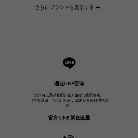
AUDEMARS PIGUET
爱彼（Audemars Piguet）
Breguet
宝gue
ROGER DUBUIS
罗杰·杜比斯
A.LANGE & SOHNE
朗格与索恩
HUBLOT
通过LINE咨询
宇舶
FRANCK MULLER
您也可以通过我们的官方LINE与我们联系。
（营业时间：10:30-19:30，周末及节假日照常营
弗兰克·穆勒（Frank Muller）
业）
CHANEL
官方 LINE 就在这里
香奈儿
HARRY WINSTON