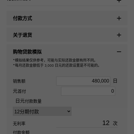
型式
付款方式
男女通用的
关于退货
种类
购物贷款模拟
项链
*模拟结果仅供参考，可能与实际还款金额有所不同。
*每月还款金额低于 3,000 日元的还款设置是不可能的。
设计方案
日
销售额
1/25 盎司
元
首付
材质
日元
付款数量
K24黄金 K18黄金
次
无利率
石种
付款金额