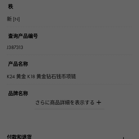
秩
新 [N]
查询产品编号
J387313
产品名称
K24 黄金 K18 黄金钻石钱币项链
品牌名称
柚木﨑精选珠宝
型号名称
投币
付款和退货