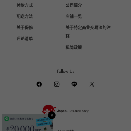
Chopard
付款方式
公司简介
萧邦
配送方法
店铺一览
ZENITH
真力时
关于保修
关于特定商业交易法的注
DAMIANI
释
评论清单
达米亚尼
私隐政策
TUDOR
帝陀（Tudor）
TIFFANY&Co.
Follow Us
蒂芙尼
PIAGET
伯爵
BOUCHERON
布歇龙
BVLGARI
宝格丽