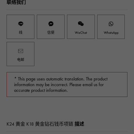
联络我们
线
信使
WeChat
WhatsApp
电邮
* This page uses automatic translation. The product
information may be incorrect. Please email us for
accurate product information.
K24 黄金 K18 黄金钻石钱币项链
描述