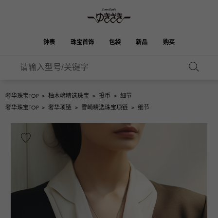
钟表
珠宝首饰
包袋
新品
购买
雪崎
伯金
奥塔克罗亚
ROLEX
HUBLOT
新娘
品牌首饰
选择珠宝
珠宝
珠宝首饰
劳力士
宇舶
奢华珠宝TOP
>
柚木﨑精选珠宝
>
投币
>
细节
凯利
Picotan锁
OMEGA
BREITLING
奢华珠宝TOP
>
奢华项链
>
雪崎精选珠宝项链
>
细节
欧米茄
百年灵
REGALIA
DOUBLE TOP
花园派对
伊芙琳
A.LANGE & SOHNE
富豪
Breguet
双顶
朗格与索恩
宝gue
YOBIKO
NOMBRE
钱包
魅力
PATEK PHILIPPE
洋子
IWC
贵族
IWC
百达翡丽
NOMBRE putite
ALPHA
配饰
其他
FRANCK MULLER
翁布利
RICHARD MILLE
阿尔法
弗兰克·穆勒（Frank
理查德·米勒
ALPHA putite
eclat
Muller）
阿尔法·珀蒂（Alpha Petit）
埃克拉特
爱马仕包包
VACHERON
PANERAI