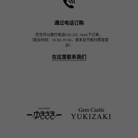
哈里·温斯顿
JAEGER LE COULTRE
积家
通过电话订购
IWC
您也可以拨打电话052-251-1666下订单。
万国
（营业时间：10:30-19:30，周末及节假日照常营
业）
PANERAI
沛纳海
在这里联系我们
BREITLING
百年灵
TAG HEUER
豪雅（TAG Heuer）
Van Cleef & Arpels
梵克雅宝
HERMES
爱马仕