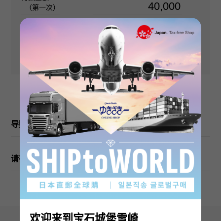
金钻 关于0.300ct
（第一次）
付款金额（第二次
日元
重量
起）
日元
关于5.2g
图案尺寸
垂直的 关于31 × 旁 关于19mm
导购
链条尺寸
关于45cm
请在订购或访问之前检查
欢迎来到宝石城堡雪崎