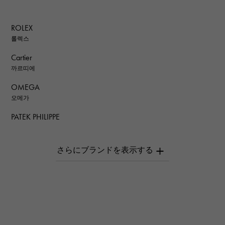
ROLEX
롤렉스
Cartier
까르띠에
OMEGA
오메가
PATEK PHILIPPE
파텍 필립
AUDEMARS PIGUET
오데 마 피게
Breguet
브레게
ROGER DUBUIS
로저드뷔