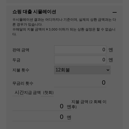
유형
쇼핑 대출 시뮬레이션
※시뮬레이션 결과는 어디까지나 기준이며, 실제의 상환 금액과는 다
남성용
른 경우가 있습니다.
※매달의 지불 금액이￥3,000 이하가 되는 상환 설정은 할 수 없습니
다.
무브먼트
자동식
엔
판매 금액
엔
두금
방수
지불 횟수
100m 방수
무금리 횟수
텍스트 플레이트
시간
지급 금액
(첫회)
-
지불 금액 (2 회째 이
엔
후)
문자 다이얼 색
엔
상