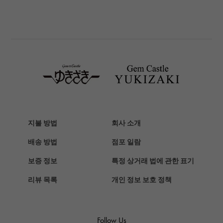
파네 라이
BREITLING
브라 이틀 링
TAG HEUER
태그호이어
Van Cleef & Arpels
반 클리프 앤 아펠
HERMES
에르메스
지불 방법
회사 소개
Chopard
배송 방법
점포 일람
쇼파드
보증 정보
특정 상거래 법에 관한 표기
ZENITH
리뷰 목록
개인 정보 보호 정책
제니스
DAMIANI
다미 아니
Follow Us