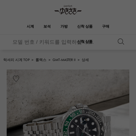
시계
보석
가방
신착 상품
구매
신착 상품
버킨
오타쿠로아
YUKIZAKI
ROLEX
HUBLOT
신부
브랜드 보석
셀렉트 쥬얼리
보석
롤렉스
위블로
보석
럭셔리 시계 TOP
>
롤렉스
>
GMT-MASTER II
>
상세
켈리
피코 탄 락
OMEGA
BREITLING
오메가
브라 이틀 링
REGALIA
DOUBLE TOP
정원 파티
에블린
레 갈리아
더블 톱
A.LANGE & SOHNE
Breguet
랭
브레게
YOBIKO
NOMBRE
지갑
매력
호루라기
논부루
PATEK PHILIPPE
IWC
IWC
파텍 필립
NOMBRE putite
ALPHA
소품
기타
논부루 쁘띠
알파
FRANCK MULLER
RICHARD MILLE
프랭크 뮬러
리차드 밀
ALPHA putite
eclat
알파 쁘띠
에끌라
VACHERON
PANERAI
헤르메스 백
CONSTANTIN
파네 라이