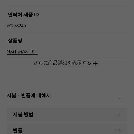
연락처 제품 ID
W268245
상품명
GMT-MASTER II
브랜드 이름
롤렉스
모델명
지불・반품에 대해서
GMT-MASTER II
지불 방법
번호
126720VTNR
반품