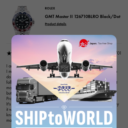
ROLEX
GMT Master II 126710BLRO Black/Dot
Product details
★★★☆☆
2020/11/01
I am satisfied with the product and packaging.
I made the purchase with a credit card, but since I had plans to
do the same amount of shopping with the same card the
following month, I wanted to make the purchase in time for that
month's closing date, so I consulted with the person in charge,
but the store and the credit card company confirmed the issue.
Processing was delayed due to...
It's listed on the mail order site, so I think it's because I didn't buy
it with enough time, but I was told that only the customer would
know the payment date, and they didn't respond in a friendly
manner. I'm very disappointed.