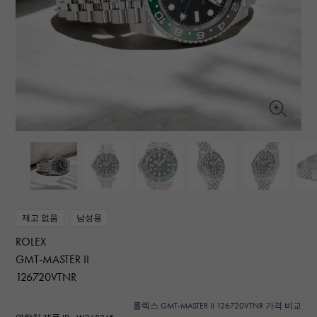
RICH CROSS
TwinPinky
바 쉐론 콘스탄틴
리치 크로스
트윈 핑키
AUDEMARS PIGUET
JAEGER LE COULTRE
ANGLER
ETERNITY
오데 마 피게
예거 르쿨 트르
앵글러
영원
CHANEL
Cartier
HIMAWARI
YUKIZAKI BACHIKAN
샤넬
까르띠에
해바라기
유키자키 바티칸
HARRY WINSTON
BVLGARI
USED NOMBRE
USED ALPHA
해리 윈스턴
불가리
Nomble 인증 중고
알파 인증 중고
ZENITH
TAG HEUER
제니스
태그 호이어
DUNAMIS
TABLE CLOCK
오리지널 쥬얼리 일람에
듀나 미스
탁상시계
VINTAGE WATCH
빈티지 시계
재고 없음
남성용
ROLEX
모든 시계 브랜드 보기
GMT-MASTER II
126720VTNR
롤렉스 GMT-MASTER II 126720VTNR 가격 비교