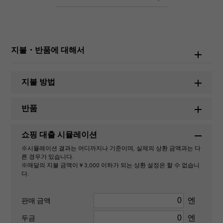
※자세한 것은 문의해 주세요.
연락처 제품 ID
지불・반품에 대해서
W250125
상품명
지불 방법
컴플 애뉴얼 캘린더
반품
브랜드 이름
쇼핑 대출 시뮬레이션
파텍 필립
※시뮬레이션 결과는 어디까지나 기준이며, 실제의 상환 금액과는 다
른 경우가 있습니다.
모델명
※매달의 지불 금액이￥3,000 이하가 되는 상환 설정은 할 수 없습니
다.
컴플
엔
판매 금액
번호
엔
두금