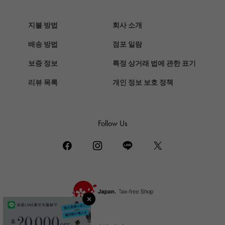
HERMES
에르메스
지불 방법
회사 소개
Chopard
배송 방법
점포 일람
쇼파드
보증 정보
특정 상거래 법에 관한 표기
ZENITH
리뷰 목록
개인 정보 보호 정책
제니스
DAMIANI
다미 아니
Follow Us
TUDOR
튜더 (추돌)
TIFFANY&Co.
티파니
PIAGET
피아제
BOUCHERON