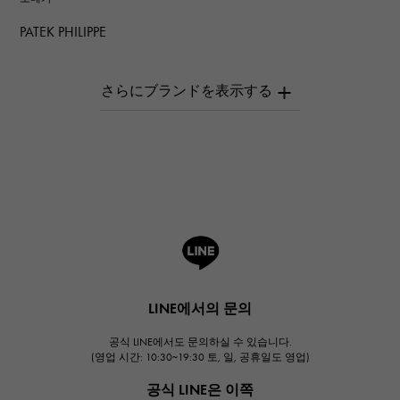
PATEK PHILIPPE
파텍 필립
AUDEMARS PIGUET
오데 마 피게
Breguet
브레게
ROGER DUBUIS
로저드뷔
A.LANGE & SOHNE
랭
HUBLOT
LINE에서의 문의
위블로
공식 LINE에서도 문의하실 수 있습니다.
FRANCK MULLER
(영업 시간: 10:30~19:30 토, 일, 공휴일도 영업)
프랭크 뮬러
공식 LINE은 이쪽