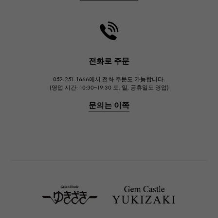
CHANEL
샤넬
HARRY WINSTON
해리 윈스턴
JAEGER LE COULTRE
전화로 주문
예거 르쿨 트르
052-251-1666에서 전화 주문도 가능합니다.
IWC
(영업 시간: 10:30~19:30 토, 일, 공휴일도 영업)
IWC
문의는 이쪽
PANERAI
파네 라이
BREITLING
브라 이틀 링
TAG HEUER
태그호이어
Van Cleef & Arpels
반 클리프 앤 아펠