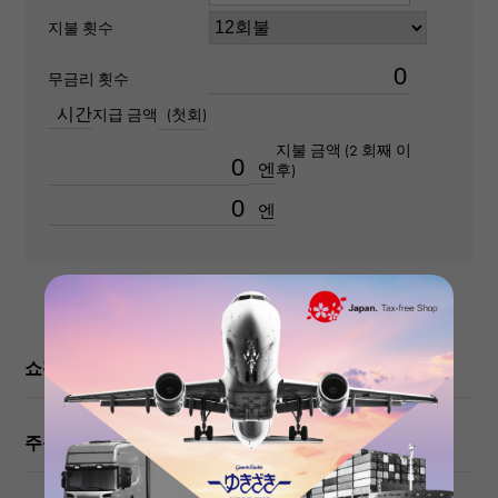
5905R-001
지불 횟수
유형
무금리 횟수
남성용
시간
지급 금액
(첫회)
지불 금액 (2 회째 이
부레
엔
후)
약19.0cm
엔
무브먼트
자동식
방수
쇼핑 가이드
30m 방수
주문 · 내점 전에 확인해주십시오
텍스트 플레이트