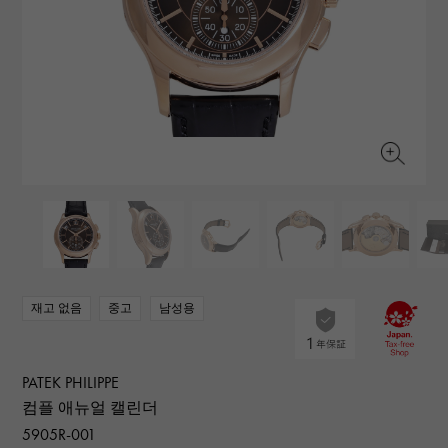
RICH CROSS
TwinPinky
바 쉐론 콘스탄틴
리치 크로스
트윈 핑키
AUDEMARS PIGUET
JAEGER LE COULTRE
ANGLER
ETERNITY
오데 마 피게
예거 르쿨 트르
앵글러
영원
CHANEL
Cartier
HIMAWARI
YUKIZAKI BACHIKAN
샤넬
까르띠에
해바라기
유키자키 바티칸
HARRY WINSTON
BVLGARI
USED NOMBRE
USED ALPHA
해리 윈스턴
불가리
Nomble 인증 중고
알파 인증 중고
ZENITH
TAG HEUER
제니스
태그 호이어
DUNAMIS
TABLE CLOCK
오리지널 쥬얼리 일람에
듀나 미스
탁상시계
VINTAGE WATCH
빈티지 시계
재고 없음
중고
남성용
모든 시계 브랜드 보기
PATEK PHILIPPE
컴플 애뉴얼 캘린더
5905R-001