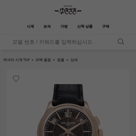
시계
보석
가방
신착 상품
구매
버킨
오타쿠로아
YUKIZAKI
ROLEX
HUBLOT
신부
브랜드 보석
셀렉트 쥬얼리
보석
롤렉스
위블로
보석
럭셔리 시계 TOP
>
파텍 필립
>
컴플
>
상세
켈리
피코 탄 락
OMEGA
BREITLING
오메가
브라 이틀 링
REGALIA
DOUBLE TOP
정원 파티
에블린
레 갈리아
더블 톱
A.LANGE & SOHNE
Breguet
랭
브레게
YOBIKO
NOMBRE
지갑
매력
호루라기
논부루
PATEK PHILIPPE
IWC
IWC
파텍 필립
NOMBRE putite
ALPHA
소품
기타
논부루 쁘띠
알파
FRANCK MULLER
RICHARD MILLE
프랭크 뮬러
리차드 밀
ALPHA putite
eclat
알파 쁘띠
에끌라
VACHERON
PANERAI
헤르메스 백
CONSTANTIN
파네 라이