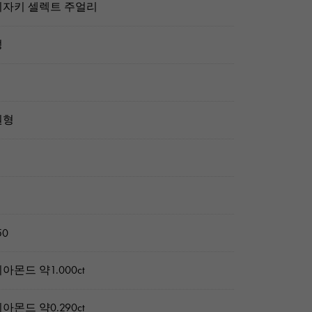
자키 셀렉트 주얼리
성
원형
50
아몬드 약1.000ct
아몬드 약0.290ct