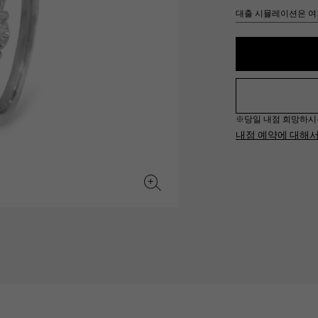
JAEGER LE COULTRE
CHANEL
대출 시뮬레이션은 여
헤르메스 백
TwinPinky
ANGLER
예거 르쿨 트르
샤넬
트윈 핑키
앵글러
BVLGARI
ZENITH
YUKIZAKI BACHIKAN
USED NOMBRE
불가리
제니스
유키자키 바티칸
Nomble 인증 중고
※당일 내점 희망하시는 경
TABLE CLOCK
VINTAGE WATCH
내점 예약에 대해
탁상시계
빈티지 시계
오리지널 쥬얼리 일람에
모든 시계 브랜드 보기