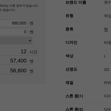
브랜드 이름
유키
액과는 다른 경우가 있습니다.
수 없습니다.
유형
여
엔
종류
링
엔
디자인
타
시간
색상
L
엔
선명도
SI2
엔
재질
PT9
스톤 종(1)
다이
스톤 종(2)
다이