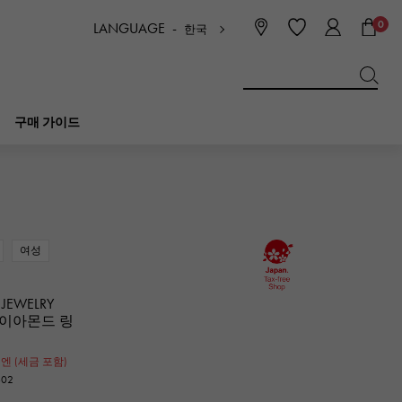
0
LANGUAGE -
한국
日本語
ENGLISH
한국
简体中文
繁体中文
구매 가이드
BREITLING
신부
보석
피코 탄 락
브라 이틀 링
여성
IWC
NOMBRE
매력
IWC
논부루
 JEWELRY
다이아몬드 링
NTIN
PANERAI
0
eclat
파네 라이
엔 (세금 포함)
에끌라
602