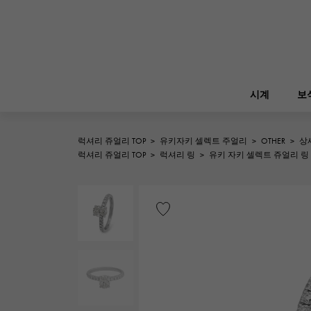
시계
보
럭셔리 쥬얼리 TOP
>
유키자키 셀렉트 주얼리
>
OTHER
>
상
ROLEX
럭셔리 쥬얼리 TOP
>
럭셔리 링
>
유키 자키 셀렉트 쥬얼리 링
YUKIZAKI
보석
버킨
롤렉스
A.LANGE & SOHNE
REGALIA
정원 파티
랭
레 갈리아
FRANCK MULLER
NOMBRE putite
소품
프랭크 뮬러
논부루 쁘띠