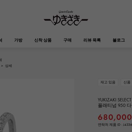
석
가방
신착 상품
구매
리뷰 목록
블로그
세
HUBLOT
OMEGA
>
상세
브랜드 보석
셀렉트 쥬얼리
오타쿠로아
켈리
위블로
오메가
재고 있음
신품
Breguet
PATEK PHILIPPE
DOUBLE TOP
YOBIKO
에블린
지갑
브레게
파텍 필립
더블 톱
호루라기
YUKIZAKI SELECT
플래티넘 950 
RICHARD MILLE
VACHERON CONSTA
680,00
ALPHA
ALPHA putite
기타
리차드 밀
바 쉐론 콘스탄틴
알파
알파 쁘띠
연락처 제품 ID : J433