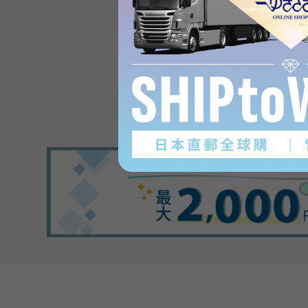
Product reviews
(0
)
subject