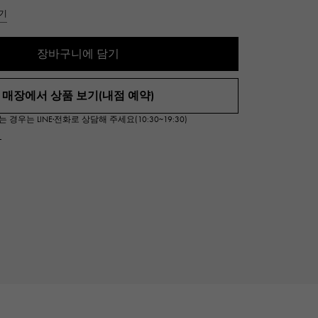
Cartier
기
ETERNITY
까르띠에
영원
장바구니에 담기
TAG HEUER
USED ALPHA
태그 호이어
알파 인증 중고
매장에서 상품 보기(내점 예약)
우는 LINE·전화로 상담해 주세요(10:30~19:30)
서