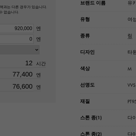
브랜드 이름
유키
액과는 다른 경우가 있습니다.
수 없습니다.
유형
여
엔
종류
링
엔
디자인
타
시간
색상
M
엔
선명도
VVS
엔
재질
PT9
스톤 종(1)
다이
스톤 종(2)
다이