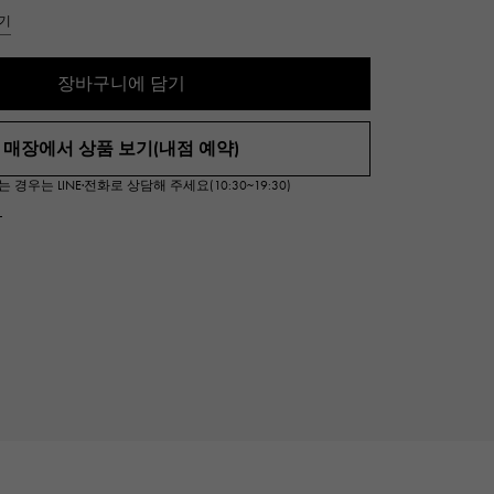
Cartier
기
ETERNITY
까르띠에
영원
장바구니에 담기
TAG HEUER
USED ALPHA
태그 호이어
알파 인증 중고
매장에서 상품 보기(내점 예약)
우는 LINE·전화로 상담해 주세요(10:30~19:30)
서