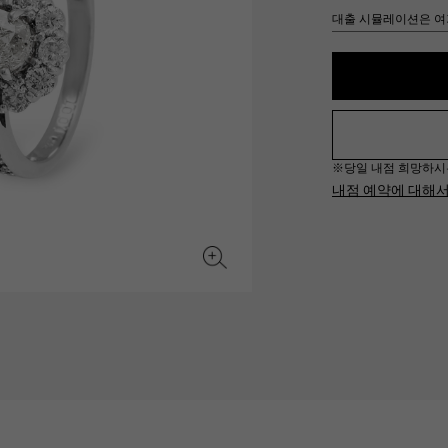
JAEGER LE COULTRE
CHANEL
대출 시뮬레이션은 여
헤르메스 백
TwinPinky
ANGLER
예거 르쿨 트르
샤넬
트윈 핑키
앵글러
BVLGARI
ZENITH
YUKIZAKI BACHIKAN
USED NOMBRE
불가리
제니스
유키자키 바티칸
Nomble 인증 중고
※당일 내점 희망하시는 경
TABLE CLOCK
VINTAGE WATCH
내점 예약에 대해
탁상시계
빈티지 시계
오리지널 쥬얼리 일람에
모든 시계 브랜드 보기