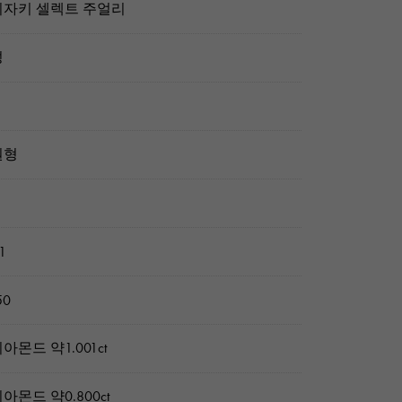
자키 셀렉트 주얼리
성
원형
1
50
아몬드 약1.001ct
아몬드 약0.800ct