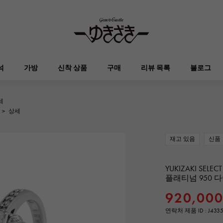
석
가방
신착 상품
구매
리뷰 목록
블로그
세
HUBLOT
OMEGA
>
상세
브랜드 보석
셀렉트 쥬얼리
오타쿠로아
켈리
위블로
오메가
재고 있음
신품
Breguet
PATEK PHILIPPE
DOUBLE TOP
YOBIKO
에블린
지갑
브레게
파텍 필립
더블 톱
호루라기
YUKIZAKI SELECT
플래티넘 950 
RICHARD MILLE
VACHERON CONSTA
920,00
ALPHA
ALPHA putite
기타
리차드 밀
바 쉐론 콘스탄틴
알파
알파 쁘띠
연락처 제품 ID : J433