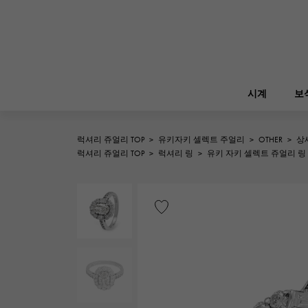
시계
보
럭셔리 쥬얼리 TOP
>
유키자키 셀렉트 주얼리
>
OTHER
>
상
ROLEX
럭셔리 쥬얼리 TOP
>
럭셔리 링
>
유키 자키 셀렉트 쥬얼리 링
YUKIZAKI
보석
버킨
롤렉스
A.LANGE & SOHNE
REGALIA
정원 파티
랭
레 갈리아
FRANCK MULLER
NOMBRE putite
소품
프랭크 뮬러
논부루 쁘띠