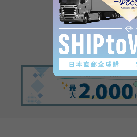
Product reviews
(0
)
subject