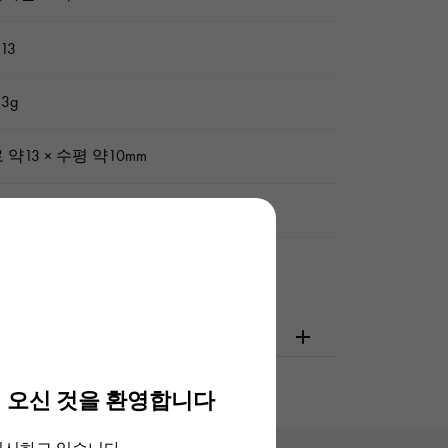
 13
3g
 약13 × 수평 약10mm
 / 유키자키 오리지널 박스
확인해주십시오
 오신 것을 환영합니다