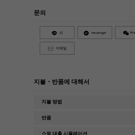
문의
선
messenger
We
이메일
지불・반품에 대해서
지불 방법
반품
쇼핑 대출 시뮬레이션