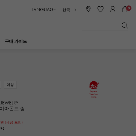
0
LANGUAGE -
한국
日本語
ENGLISH
한국
简体中文
繁体中文
구매 가이드
BREITLING
신부
보석
피코 탄 락
브라 이틀 링
여성
IWC
NOMBRE
매력
IWC
논부루
 JEWELRY
다이아몬드 링
NTIN
PANERAI
0
eclat
파네 라이
엔 (세금 포함)
에끌라
596