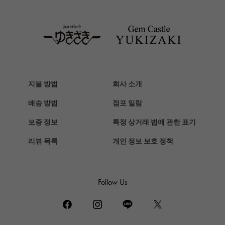
TAG HEUER
태그호이어
Van Cleef & Arpels
반 클리프 앤 아펠
HERMES
에르메스
지불 방법
회사 소개
Chopard
배송 방법
점포 일람
쇼파드
보증 정보
특정 상거래 법에 관한 표기
ZENITH
리뷰 목록
개인 정보 보호 정책
제니스
DAMIANI
다미 아니
Follow Us
TUDOR
튜더 (추돌)
TIFFANY&Co.