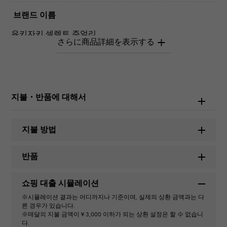
브랜드 이름
유키자키 셀렉트 주얼리
유형
여성
지불・반품에 대해서
종류
링
지불 방법
디자인
반품
마키스
쇼핑 대출 시뮬레이션
색상
※시뮬레이션 결과는 어디까지나 기준이며, 실제의 상환 금액과는 다
른 경우가 있습니다.
K
※매달의 지불 금액이￥3,000 이하가 되는 상환 설정은 할 수 없습니
다.