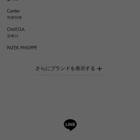
Cartier
까르띠에
OMEGA
오메가
PATEK PHILIPPE
파텍 필립
AUDEMARS PIGUET
오데 마 피게
Breguet
브레게
ROGER DUBUIS
로저드뷔
A.LANGE & SOHNE
랭
HUBLOT