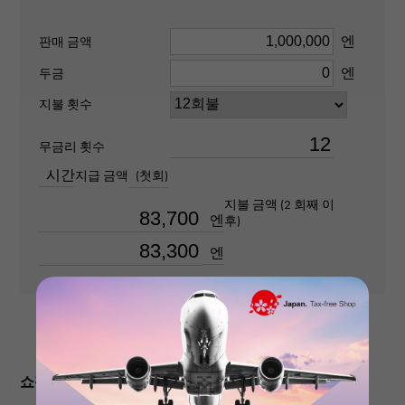
선명도
엔
판매 금액
SI2
엔
두금
재질
지불 횟수
PT950
무금리 횟수
시간
지급 금액
(첫회)
스톤 종(1)
지불 금액 (2 회째 이
다이아몬드 약1.504ct
엔
후)
엔
스톤 종(2)
다이아몬드 약0.520ct
반지 사이즈
No. 12.5
쇼핑 가이드