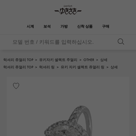
시계
보석
가방
신착 상품
구매
버킨
오타쿠로아
YUKIZAKI
ROLEX
HUBLOT
신부
브랜드 보석
셀렉트 쥬얼리
보석
롤렉스
위블로
보석
럭셔리 쥬얼리 TOP
>
유키자키 셀렉트 주얼리
>
OTHER
>
상세
켈리
피코 탄 락
OMEGA
BREITLING
럭셔리 쥬얼리 TOP
>
럭셔리 링
>
유키 자키 셀렉트 쥬얼리 링
>
상세
오메가
브라 이틀 링
REGALIA
DOUBLE TOP
정원 파티
에블린
레 갈리아
더블 톱
A.LANGE & SOHNE
Breguet
랭
브레게
YOBIKO
NOMBRE
지갑
매력
호루라기
논부루
PATEK PHILIPPE
IWC
IWC
파텍 필립
NOMBRE putite
ALPHA
소품
기타
논부루 쁘띠
알파
FRANCK MULLER
RICHARD MILLE
프랭크 뮬러
리차드 밀
ALPHA putite
eclat
알파 쁘띠
에끌라
VACHERON
PANERAI
헤르메스 백
CONSTANTIN
파네 라이