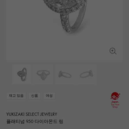
RICH CROSS
TwinPinky
바 쉐론 콘스탄틴
리치 크로스
트윈 핑키
AUDEMARS PIGUET
JAEGER LE COULTRE
ANGLER
ETERNITY
오데 마 피게
예거 르쿨 트르
앵글러
영원
CHANEL
Cartier
HIMAWARI
YUKIZAKI BACHIKAN
샤넬
까르띠에
해바라기
유키자키 바티칸
HARRY WINSTON
BVLGARI
USED NOMBRE
USED ALPHA
해리 윈스턴
불가리
Nomble 인증 중고
알파 인증 중고
ZENITH
TAG HEUER
제니스
태그 호이어
DUNAMIS
TABLE CLOCK
오리지널 쥬얼리 일람에
듀나 미스
탁상시계
VINTAGE WATCH
빈티지 시계
재고 있음
신품
여성
모든 시계 브랜드 보기
YUKIZAKI SELECT JEWELRY
플래티넘 950 다이아몬드 링