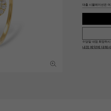
JAEGER LE COULTRE
CHANEL
대출 시뮬레이션은 여
헤르메스 백
TwinPinky
ANGLER
예거 르쿨 트르
샤넬
트윈 핑키
앵글러
BVLGARI
ZENITH
YUKIZAKI BACHIKAN
USED NOMBRE
불가리
제니스
유키자키 바티칸
Nomble 인증 중고
※당일 내점 희망하시는 경
TABLE CLOCK
VINTAGE WATCH
내점 예약에 대해
탁상시계
빈티지 시계
오리지널 쥬얼리 일람에
모든 시계 브랜드 보기