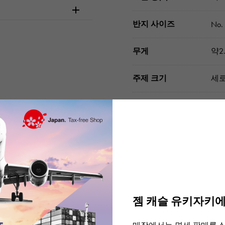
반지 사이즈
No.
무게
약2.
주제 크기
세로
부속품
식별
주문 · 내점 전에 
젬 캐슬 유키자키에