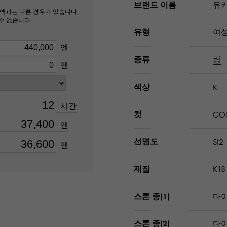
브랜드 이름
유키
액과는 다른 경우가 있습니다.
수 없습니다.
유형
여
엔
종류
링
엔
색상
K
시간
컷
GO
엔
선명도
SI2
엔
재질
K1
스톤 종(1)
다이
스톤 종(2)
다이