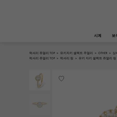
시계
보
럭셔리 쥬얼리 TOP
>
유키자키 셀렉트 주얼리
>
OTHER
>
상
ROLEX
럭셔리 쥬얼리 TOP
>
럭셔리 링
>
유키 자키 셀렉트 쥬얼리 링
YUKIZAKI
보석
버킨
롤렉스
A.LANGE & SOHNE
REGALIA
정원 파티
랭
레 갈리아
FRANCK MULLER
NOMBRE putite
소품
프랭크 뮬러
논부루 쁘띠