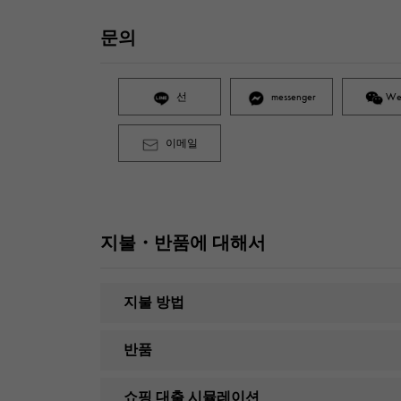
문의
선
messenger
We
이메일
지불・반품에 대해서
지불 방법
반품
쇼핑 대출 시뮬레이션