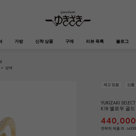
석
가방
신착 상품
구매
리뷰 목록
블로그
세
HUBLOT
OMEGA
>
상세
브랜드 보석
셀렉트 쥬얼리
오타쿠로아
켈리
위블로
오메가
재고 있음
신품
Breguet
PATEK PHILIPPE
DOUBLE TOP
YOBIKO
에블린
지갑
브레게
파텍 필립
더블 톱
호루라기
YUKIZAKI SELECT
K18 옐로우 골
RICHARD MILLE
VACHERON CONSTA
440,00
ALPHA
ALPHA putite
기타
리차드 밀
바 쉐론 콘스탄틴
알파
알파 쁘띠
연락처 제품 ID : J4333