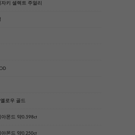
자키 셀렉트 주얼리
성
OD
8 옐로우 골드
아몬드 약0.598ct
아몬드 약0.250ct