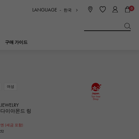
0
LANGUAGE -
한국
日本語
ENGLISH
한국
简体中文
繁体中文
구매 가이드
BREITLING
신부
보석
피코 탄 락
브라 이틀 링
여성
IWC
NOMBRE
매력
IWC
논부루
 JEWELRY
드 다이아몬드 링
NTIN
PANERAI
0
eclat
파네 라이
엔 (세금 포함)
에끌라
52