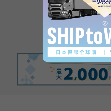
Product reviews
(0
)
subject