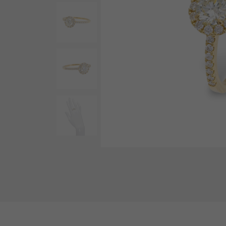
AUDEMARS PIGUET
RICH CROSS
오데 마 피게
리치 크로스
HARRY WINSTON
HIMAWARI
해리 윈스턴
해바라기
DUNAMIS
듀나 미스