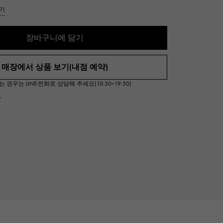
Cartier
기
ETERNITY
까르띠에
영원
장바구니에 담기
TAG HEUER
USED ALPHA
태그 호이어
알파 인증 중고
매장에서 상품 보기(내점 예약)
우는 LINE·전화로 상담해 주세요(10:30~19:30)
서