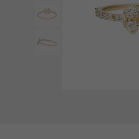
AUDEMARS PIGUET
RICH CROSS
오데 마 피게
리치 크로스
HARRY WINSTON
HIMAWARI
해리 윈스턴
해바라기
DUNAMIS
듀나 미스