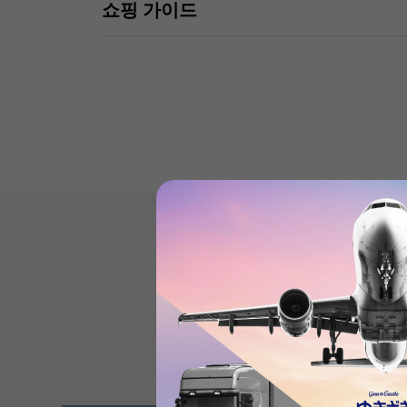
쇼핑 가이드
Product reviews
(0
)
subject