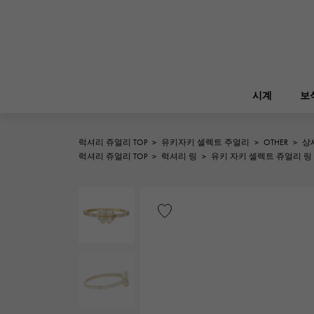
시계
보
럭셔리 쥬얼리 TOP
>
유키자키 셀렉트 주얼리
>
OTHER
>
상
ROLEX
럭셔리 쥬얼리 TOP
>
럭셔리 링
>
유키 자키 셀렉트 쥬얼리 링
YUKIZAKI
보석
버킨
롤렉스
A.LANGE & SOHNE
REGALIA
정원 파티
랭
레 갈리아
FRANCK MULLER
NOMBRE putite
소품
프랭크 뮬러
논부루 쁘띠