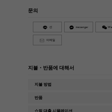
문의
선
messenger
We
이메일
지불・반품에 대해서
지불 방법
반품
쇼핑 대출 시뮬레이션