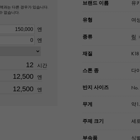
브랜드 이름
유키
액과는 다른 경우가 있습니다.
수 없습니다.
유형
여
엔
종류
링
엔
재질
K1
시간
스톤 종
다이
엔
반지 사이즈
No.
엔
무게
약1.
주제 크기
세로
부속품
식별