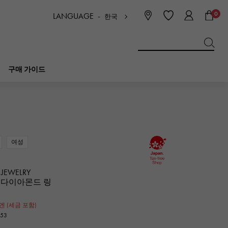
0
LANGUAGE -
한국
日本語
ENGLISH
한국
简体中文
繁体中文
구매 가이드
BREITLING
신부
보석
피코 탄 락
브라 이틀 링
여성
IWC
NOMBRE
매력
IWC
논부루
 JEWELRY
드 다이아몬드 링
NTIN
PANERAI
eclat
파네 라이
엔 (세금 포함)
에끌라
053