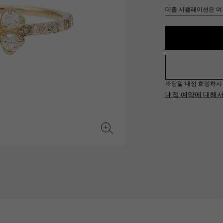
JAEGER LE COULTRE
CHANEL
대출 시뮬레이션은 여
헤르메스 백
TwinPinky
ANGLER
예거 르쿨 트르
샤넬
트윈 핑키
앵글러
BVLGARI
ZENITH
YUKIZAKI BACHIKAN
USED NOMBRE
불가리
제니스
유키자키 바티칸
Nomble 인증 중고
※당일 내점 희망하시는 경
TABLE CLOCK
VINTAGE WATCH
내점 예약에 대해
탁상시계
빈티지 시계
오리지널 쥬얼리 일람에
모든 시계 브랜드 보기