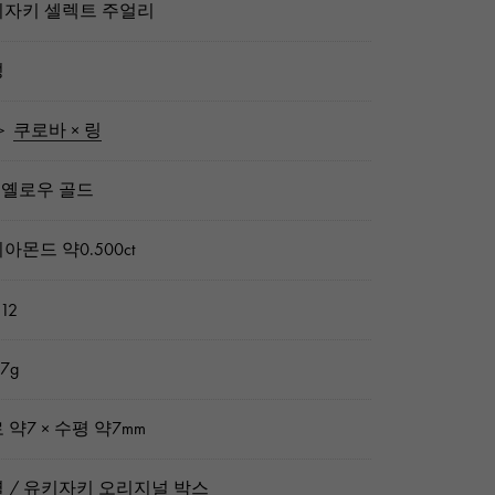
자키 셀렉트 주얼리
성
＞
쿠로바 × 링
8 옐로우 골드
아몬드 약0.500ct
 12
7g
 약7 × 수평 약7mm
 / 유키자키 오리지널 박스