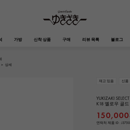
석
가방
신착 상품
구매
리뷰 목록
블로그
세
HUBLOT
OMEGA
>
상세
브랜드 보석
셀렉트 쥬얼리
오타쿠로아
켈리
위블로
오메가
재고 있음
신품
Breguet
PATEK PHILIPPE
DOUBLE TOP
YOBIKO
에블린
지갑
브레게
파텍 필립
더블 톱
호루라기
YUKIZAKI SELECT
K18 옐로우 골
RICHARD MILLE
VACHERON CONSTA
150,000
ALPHA
ALPHA putite
기타
리차드 밀
바 쉐론 콘스탄틴
알파
알파 쁘띠
연락처 제품 ID : J375