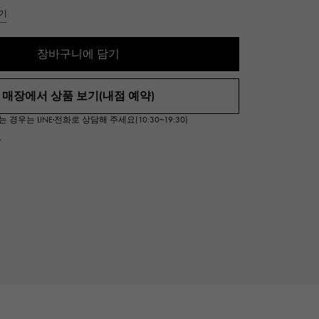
Cartier
기
ETERNITY
까르띠에
영원
장바구니에 담기
TAG HEUER
USED ALPHA
태그 호이어
알파 인증 중고
매장에서 상품 보기(내점 예약)
우는 LINE·전화로 상담해 주세요(10:30~19:30)
서