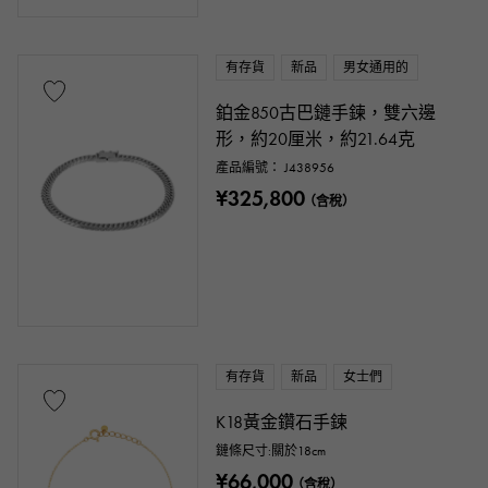
有存貨
新品
男女通用的
鉑金850古巴鏈手鍊，雙六邊
形，約20厘米，約21.64克
產品編號： J438956
¥325,800
（含稅）
有存貨
新品
女士們
K18黃金鑽石手鍊
鏈條尺寸:關於18cm
¥66,000
（含稅）