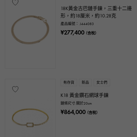
18K黃金古巴鏈手鍊，三重十二邊
形，約18厘米，約10.28克
產品編號： J444083
¥277,400
（含稅）
有存貨
新品
女士們
K18 黃金鑽石網球手鍊
鏈條尺寸:關於20cm
¥864,000
（含稅）