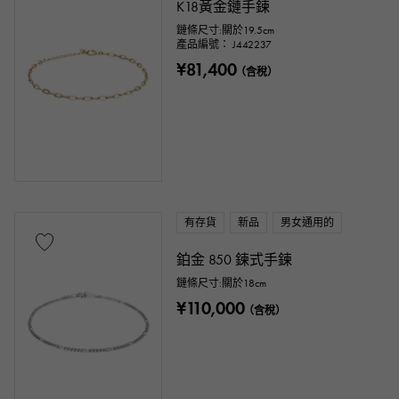
K18黃金鏈手鍊
主題
鏈條尺寸:關於19.5cm
產品編號： J442237
數位
字母表
交叉
三葉草
¥81,400
（含稅）
骷髏頭
掉落
心
色帶
一件首飾
動物
昆蟲
星
月
羽毛
花
蝶
鑰匙
馬蹄
符號
釣魚鉤
有存貨
新品
男女通用的
鉑金 850 鍊式手鍊
戒指尺寸
鏈條尺寸:關於18cm
¥110,000
（含稅）
問題 ～
問題