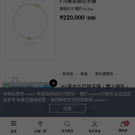
K18黃金鑽石手鍊
鏈條尺寸:關於18.5cm
¥220,000
（含稅）
有存貨
新品
男女通用的
18K黃金古巴鏈手鍊，雙六邊形，
約18厘米，約30.23克
本網站使用 cookie 來提高網站的可用性。 關於cookies的使用
私隱政策
請參考 如果您繼續瀏覽，我們將假定您同意取得 cookie。
產品編號： J442035
同意
¥815,600
（含稅）
0
購物車
查找產品
店舖一覽
我的頁面
選單