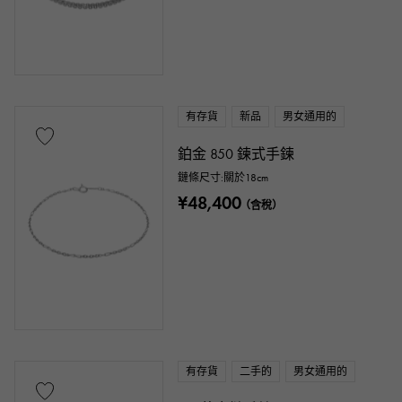
殼牌
黃貂魚（Aye皮革）
巨蟒
鱷魚
鈀金
皮具
石種
有存貨
新品
男女通用的
石榴石
紫水晶
海藍寶石
鉑金 850 鍊式手鍊
鏈條尺寸:關於18cm
珊瑚色
金鑽
翡翠
玉石
¥48,400
（含稅）
珍珠色
亞歷山大石
紅寶石
y瑪瑙
橄欖石
藍寶石
蛋白石
電氣石
黃玉
綠松石
坦桑石
黑鑽石
其他
有存貨
二手的
男女通用的