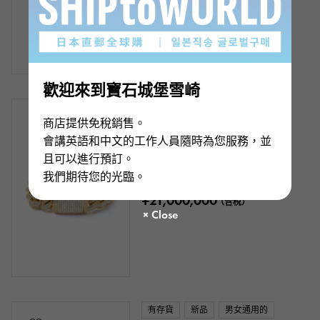
歡迎來到寶石城堡雪崎
有存貨
新品
男裝
商店提供免稅銷售。
K18黃金鑽石手鍊
會講英語和中文的工作人員隨時為您服務，並
鏈條尺寸:關於20cm
且可以進行預訂。
產品編號： J309679
我們期待您的光臨。
零售價：
21,000,000
日元（含稅）
¥21,000,000
（含稅）
有存貨
新品
男女通用的