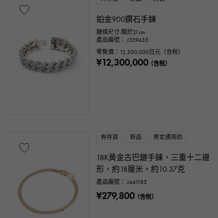
鉑金900鑽石手鍊
鏈條尺寸:關於21cm
產品編號： J339435
零售價：
12,300,000
日元（含稅）
¥12,300,000
（含稅）
有存貨
新品
男女通用的
18K黃金古巴鏈手鍊，三重十二邊
形，約18厘米，約10.37克
產品編號： J441185
¥279,800
（含稅）