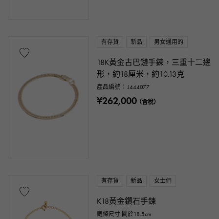
鏈條尺寸
有存貨
新品
男女通用的
18K黃金古巴鏈手鍊，三重十二邊
cm
cm ～
形，約18厘米，約10.13克
產品編號： J444077
配件類
¥262,000
（含稅）
正品包裝盒
保固期
鑑定書
鑑別書
維修聲明
維修保修
價錢
有存貨
新品
女士們
K18黃金鑽石手鍊
鏈條尺寸:關於18.5cm