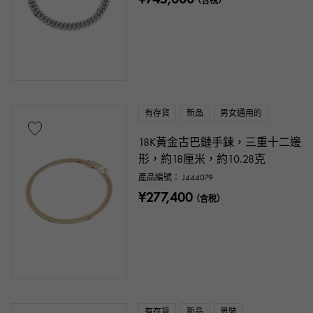
（含稅）
有存貨
新品
男女通用的
18K黃金古巴鏈手鍊，三重十二邊
形，約18厘米，約10.28克
產品編號： J444079
¥277,400
（含稅）
有存貨
新品
男裝