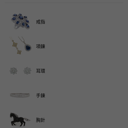
RICH CROSS
TwinPinky
CONSTANTIN
沛納海
豐富的十字架
雙小指
江詩丹頓
AUDEMARS PIGUET
JAEGER LE COULTRE
ANGLER
ETERNITY
愛彼（Audemars Piguet）
積家
釣魚者
全圈排鑽戒指
戒指
CHANEL
Cartier
HIMAWARI
YUKIZAKI BACHIKAN
香奈兒
卡地亞
葵花
雪崎梵蒂岡
HARRY WINSTON
BVLGARI
USED NOMBRE
USED ALPHA
項鍊
哈里·溫斯頓
寶格麗
貴族認證二手
Alpha 認證二手車
ZENITH
TAG HEUER
真力時
豪雅（Tag Heuer）
對原始物珠寶一覽
耳環
DUNAMIS
TABLE CLOCK
動力
台鐘
VINTAGE WATCH
復古手錶
手鍊
查看所有手錶品牌
胸針