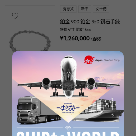
有存貨
新品
女士們
鉑金 900 鉑金 850 鑽石手鍊
鏈條尺寸:關於18cm
¥1,260,000
（含稅）
有存貨
新品
女士們
K18黃金鑽石手鍊
鏈條尺寸:關於18.5cm
¥50,000
（含稅）