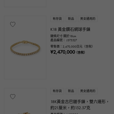
有存貨
新品
男女通用的
K18 黃金鑽石網球手鍊
鏈條尺寸:關於18cm
產品編號： J375527
零售價：
2,470,000
日元（含稅）
¥2,470,000
（含稅）
有存貨
新品
男女通用的
18K黃金古巴鏈手鍊，雙六邊形，
約21厘米，約152.57克