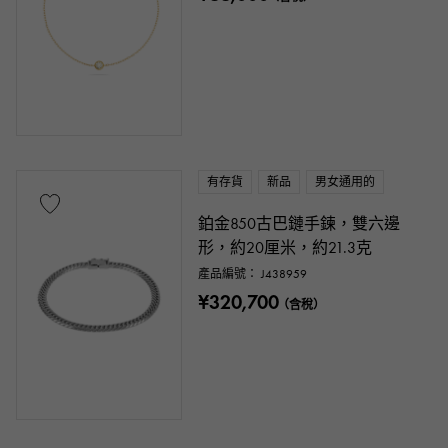
有存貨
新品
男女通用的
鉑金850古巴鏈手鍊，雙六邊
形，約20厘米，約21.3克
產品編號： J438959
¥320,700
（含稅）