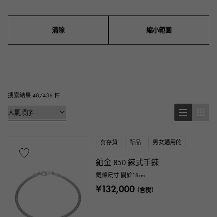
男裝
女士們
男女通用的
清除
縮小範圍
系列
戒指
項鍊
耳環
耳環
吊墜上衣
手鍊
腳鍊
胸針
搜索結果 48/436 件
基本金屬材料
有存貨
新品
男女通用的
鉑金
黃金
玫瑰金
白金
鉑金 850 鍊式手鍊
銀子
鈦金
搪瓷
電鍍
鏈條尺寸:關於18cm
¥132,000
（含稅）
陶瓷的
不銹鋼材質
黑金