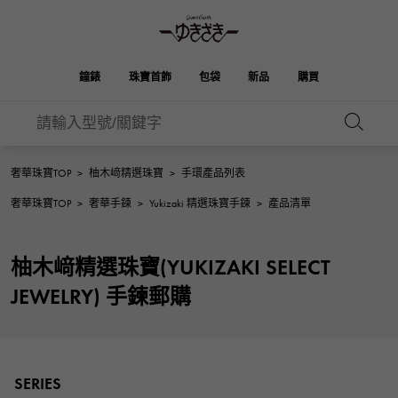
鐘錶
珠寶首飾
包袋
新品
購買
雪崎
ROLEX
HUBLOT
新娘
伯金
奧塔克羅亞
品牌首飾
選擇珠寶
珠寶
珠寶首飾
勞力士
宇舶
奢華珠寶TOP
>
柚木﨑精選珠寶
>
手環產品列表
OMEGA
BREITLING
凱利
Picotan鎖
奢華珠寶TOP
>
奢華手鍊
>
Yukizaki 精選珠寶手鍊
>
產品清單
歐米茄
百年靈
REGALIA
DOUBLE TOP
A.LANGE & SOHNE
富豪
Breguet
雙頂
花園派對
伊芙琳
朗格與索恩
寶gue
柚木﨑精選珠寶(YUKIZAKI SELECT
YOBIKO
NOMBRE
PATEK PHILIPPE
洋子
IWC
貴族
錢包
魅力
JEWELRY) 手鍊郵購
IWC
百達翡麗
NOMBRE putite
ALPHA
FRANCK MULLER
翁布利
RICHARD MILLE
阿爾法
配飾
其他
弗蘭克·穆勒（Frank
理查德·米勒
ALPHA putite
eclat
Muller）
阿爾法·珀蒂（Alpha Petit）
埃克拉特
愛馬仕包包
SERIES
VACHERON
PANERAI