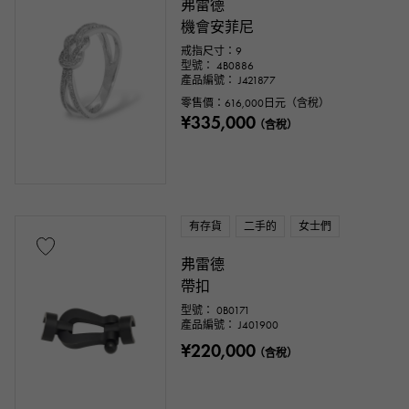
弗雷德
機會安菲尼
戒指尺寸：9
型號： 4B0886
產品編號： J421877
零售價：
616,000
日元（含稅）
¥335,000
（含稅）
有存貨
二手的
女士們
弗雷德
帶扣
型號： 0B0171
產品編號： J401900
¥220,000
（含稅）