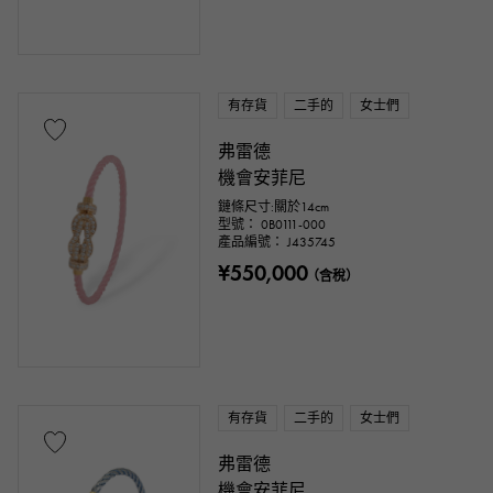
鱷魚
鈀金
皮具
石種
有存貨
二手的
女士們
石榴石
紫水晶
海藍寶石
弗雷德
機會安菲尼
珊瑚色
金鑽
翡翠
玉石
鏈條尺寸:關於14cm
型號： 0B0111-000
珍珠色
亞歷山大石
紅寶石
產品編號： J435745
¥550,000
（含稅）
y瑪瑙
橄欖石
藍寶石
蛋白石
電氣石
黃玉
綠松石
坦桑石
黑鑽石
其他
有存貨
二手的
女士們
弗雷德
主題
機會安菲尼