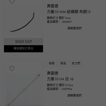
弗雷德
力量10 MM 紡織類 布朗15
鏈條尺寸:關於15cm
產品編號： J306817
請聯繫我們
SOLD OUT
補貨通知已發出
缺貨
新品
女士們
弗雷德
力量10 LM 白 16
鏈條尺寸:關於15.5cm
產品編號： J307934
請聯繫我們