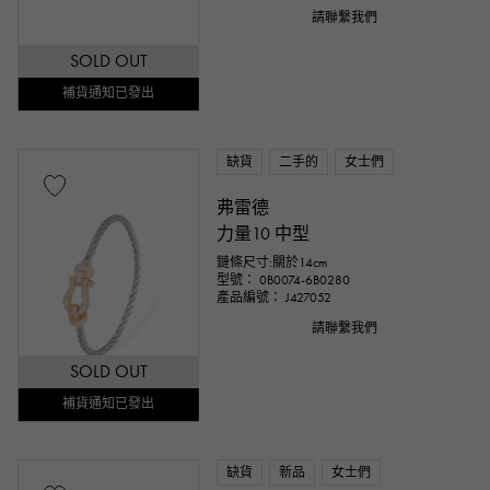
請聯繫我們
SOLD OUT
補貨通知已發出
缺貨
二手的
女士們
弗雷德
力量10 中型
鏈條尺寸:關於14cm
型號： 0B0074-6B0280
產品編號： J427052
請聯繫我們
SOLD OUT
補貨通知已發出
缺貨
新品
女士們