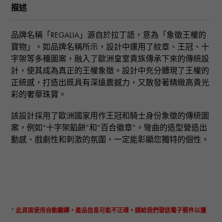
描述
品牌名稱「REGALIA」源自於拉丁語，意為「象徵王權的
寶物」。如品牌名稱所示，設計中運用了紋章、王冠、十
字架等多種圖案，融入了歐洲皇室貴族傳承下來的傳統設
計，使其成為真正的王權象徵。設計中充分體現了王權的
正統感，打造出既具有深遠震撼力，又散發著精緻高貴光
彩的奢華珠寶。
該設計採用了歐洲國家用作王冠和騎士身份象徵的傳統圖
案，例如“十字架餡餅”和“百合徽章”。彎曲的造型營造出
動感、戲劇性和刺激的氛圍，一定能彰顯您獨特的個性。
* 此頁面使用自動翻譯。產品信息可能不正確。請給我們發送電子郵件以獲