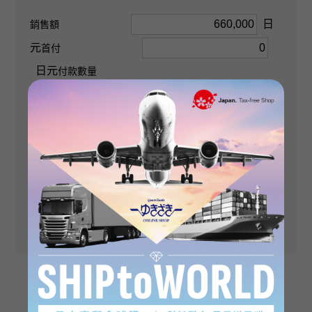
筆頭
日
銷售額
元
首付
材質
日元
付款數量
K18黃金
次
石種
無利率
付款金額
金鑽 關於0.600ct
（第一次）
付款金額（第二次
圖案尺寸
日元
起）
垂直的 關於31 × 旁 關於16.5 × 深度 關於5mm
日元