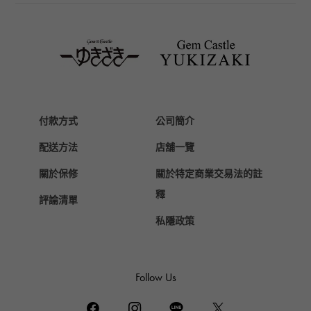
TAG HEUER
豪雅（TAG Heuer）
Van Cleef & Arpels
梵克雅寶
HERMES
愛馬仕
付款方式
公司簡介
Chopard
配送方法
店舖一覽
蕭邦
關於保修
關於特定商業交易法的註
ZENITH
真力時
釋
評論清單
DAMIANI
私隱政策
達米亞尼
TUDOR
帝陀（Tudor）
Follow Us
TIFFANY&Co.