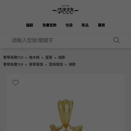
鐘錶
珠寶首飾
包袋
新品
購買
雪崎
伯金
奧塔克羅亞
ROLEX
HUBLOT
新娘
品牌首飾
選擇珠寶
珠寶
珠寶首飾
勞力士
宇舶
奢華珠寶TOP
>
柚木崎
>
富豪
>
細節
凱利
Picotan鎖
OMEGA
BREITLING
奢華珠寶TOP
>
豪華筆頭
>
雪崎筆頭
>
細節
歐米茄
百年靈
REGALIA
DOUBLE TOP
花園派對
伊芙琳
A.LANGE & SOHNE
富豪
Breguet
雙頂
朗格與索恩
寶gue
YOBIKO
NOMBRE
錢包
魅力
PATEK PHILIPPE
洋子
IWC
貴族
IWC
百達翡麗
NOMBRE putite
ALPHA
配飾
其他
FRANCK MULLER
翁布利
RICHARD MILLE
阿爾法
弗蘭克·穆勒（Frank
理查德·米勒
ALPHA putite
eclat
Muller）
阿爾法·珀蒂（Alpha Petit）
埃克拉特
愛馬仕包包
VACHERON
PANERAI