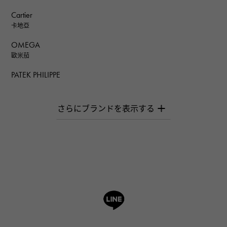
Cartier
卡地亞
OMEGA
歐米茄
PATEK PHILIPPE
百達翡麗
AUDEMARS PIGUET
愛彼（Audemars Piguet）
Breguet
寶gue
ROGER DUBUIS
羅傑·杜比斯
A.LANGE & SOHNE
朗格與索恩
HUBLOT