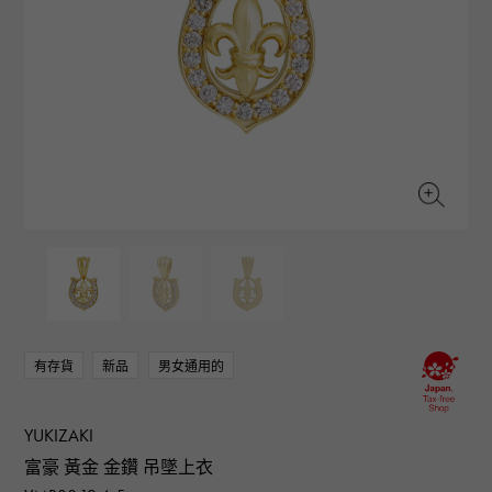
RICH CROSS
TwinPinky
CONSTANTIN
沛納海
豐富的十字架
雙小指
江詩丹頓
AUDEMARS PIGUET
JAEGER LE COULTRE
ANGLER
ETERNITY
愛彼（Audemars Piguet）
積家
釣魚者
全圈排鑽戒指
CHANEL
Cartier
HIMAWARI
YUKIZAKI BACHIKAN
香奈兒
卡地亞
葵花
雪崎梵蒂岡
HARRY WINSTON
BVLGARI
USED NOMBRE
USED ALPHA
哈里·溫斯頓
寶格麗
貴族認證二手
Alpha 認證二手車
ZENITH
TAG HEUER
真力時
豪雅（Tag Heuer）
對原始物珠寶一覽
DUNAMIS
TABLE CLOCK
動力
台鐘
VINTAGE WATCH
復古手錶
有存貨
新品
男女通用的
查看所有手錶品牌
YUKIZAKI
富豪 黃金 金鑽 吊墜上衣