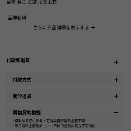
富豪 黃金 金鑽 吊墜上衣
品牌名稱
柚木崎
型號名稱
富豪
付款和退貨
型號
付款方式
YMR30.12.6.5
關於退貨
型式
男女通用的
購物貸款模擬
*模擬結果僅供參考，可能與實際還款金額不同。
*每月還款金額低於 3,000 日圓的還款設定是不可能的。
種類