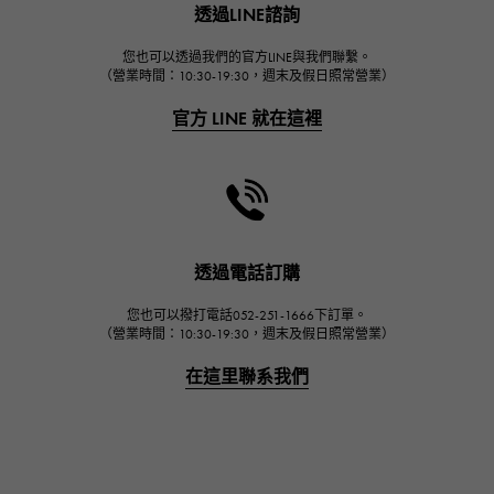
透過LINE諮詢
宇舶
FRANCK MULLER
您也可以透過我們的官方LINE與我們聯繫。
（營業時間：10:30-19:30，週末及假日照常營業）
弗蘭克·穆勒（Frank Muller）
官方 LINE 就在這裡
CHANEL
香奈兒
HARRY WINSTON
哈里·溫斯頓
JAEGER LE COULTRE
透過電話訂購
積家
您也可以撥打電話052-251-1666下訂單。
IWC
（營業時間：10:30-19:30，週末及假日照常營業）
萬國
在這里聯系我們
PANERAI
沛納海
BREITLING
百年靈