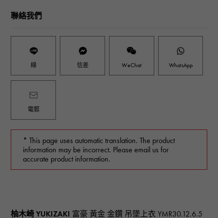
聯絡我們
線
信差
WeChat
WhatsApp
電郵
* This page uses automatic translation. The product
information may be incorrect. Please email us for
accurate product information.
柚木崎 YUKIZAKI
富豪 黃金 金鑽 吊墜上衣
YMR30.12.6.5