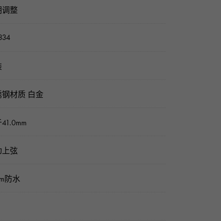
期调整
334
装
锈钢材质 白金
41.0mm
动上弦
0m防水