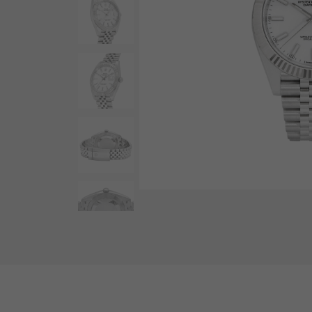
AUDEMARS PIGUET
RICH CROSS
爱彼（Audemars Piguet）
富十字
HARRY WINSTON
HIMAWARI
哈里·温斯顿
葵花
DUNAMIS
动力