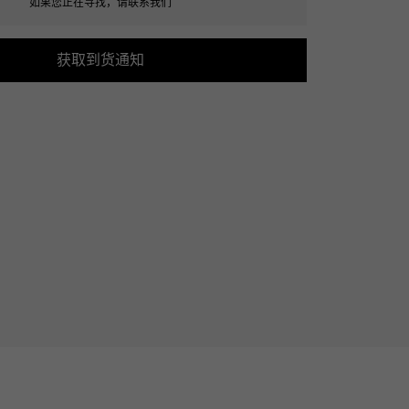
如果您正在寻找，请联系我们
Cartier
ETERNITY
卡地亚
全圈排钻戒指
获取到货通知
TAG HEUER
USED ALPHA
豪雅（Tag Heuer）
Alpha 认证二手车