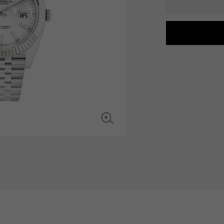
JAEGER LE COULTRE
CHANEL
爱马仕包包
TwinPinky
ANGLER
积家
香奈儿
双小指
钓鱼者
BVLGARI
ZENITH
YUKIZAKI BACHIKAN
USED NOMBRE
宝格丽
真力时
雪崎梵蒂冈
贵族认证二手
TABLE CLOCK
VINTAGE WATCH
台钟
复古手表
对原始物珠宝一览
查看所有手表品牌