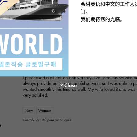
会讲英语和中文的工作人
订。
我们期待您的光临。
ROLEX
Datejust 279171NG White/10PD
Product details
★★★★★
2
A gift for my wife
I purchased a gift for an anniversary. I've used this service 
always provide polite and helpful service, so I was able to p
wanted smoothly this time as well. My wife loved it and was 
very satisfied.
New
Women
Contributor : 50 generationsmale
e