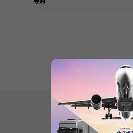
导购
Datejust'sProduct reviews
(21
)
subject