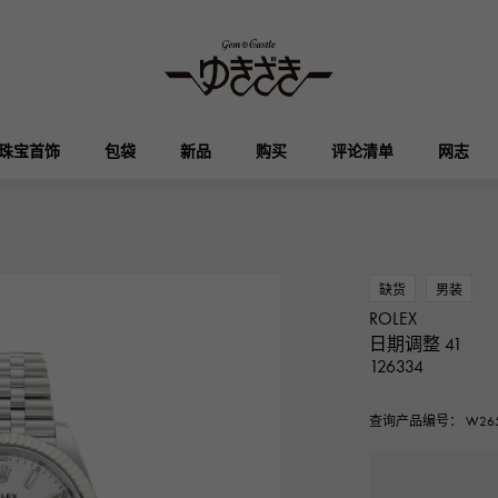
珠宝首饰
包袋
新品
购买
评论清单
网志
HUBLOT
OMEGA
品牌首饰
选择珠宝
奥塔克罗亚
凯利
宇舶
欧米茄
缺货
男装
ROLEX
Breguet
PATEK PHILIPPE
日期调整 41
DOUBLE TOP
YOBIKO
伊芙琳
钱包
宝gue
百达翡丽
126334
双顶
洋子
查询产品编号： W265
RICHARD MILLE
VACHERON CONSTA
ALPHA
ALPHA putite
其他
理查德·米勒
江诗丹顿
阿尔法
阿尔法·珀蒂（Alpha Petit）