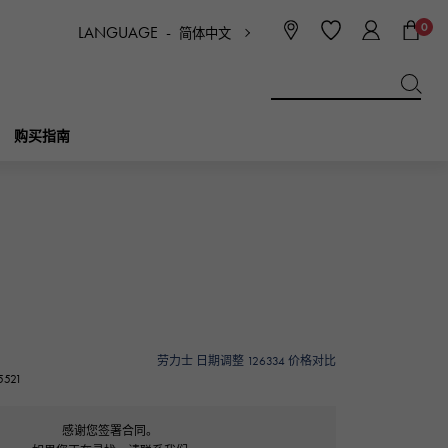
0
LANGUAGE -
简体中文
日本語
ENGLISH
한국
简体中文
繁体中文
购买指南
BREITLING
新娘
珠宝首饰
Picotan锁
百年灵
IWC
NOMBRE
魅力
IWC
贵族
劳力士 日期调整 126334 价格对比
521
NTIN
PANERAI
eclat
沛纳海
埃克拉特
感谢您签署合同。