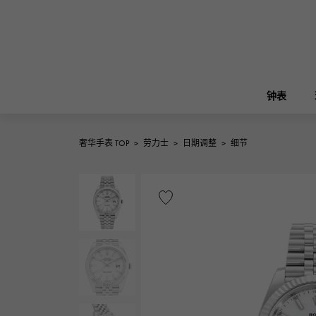
钟表
奢华手表 TOP
>
劳力士
>
日期调整
>
细节
ROLEX
雪崎
珠宝
伯金
劳力士
A.LANGE & SOHNE
REGALIA
花园派对
朗格与索恩
富豪
FRANCK MULLER
NOMBRE putite
配饰
弗兰克·穆勒（Frank Muller）
翁布利