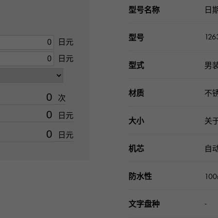
型号名称
日
126
型号
日元
日元
型式
男
材质
不
次
日元
大小
关于
日元
机芯
自
防水性
10
-
文字盘种