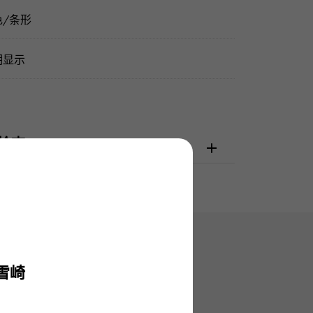
色/条形
期显示
检查
雪崎