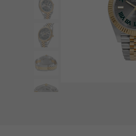
AUDEMARS PIGUET
RICH CROSS
爱彼（Audemars Piguet）
富十字
HARRY WINSTON
HIMAWARI
哈里·温斯顿
葵花
DUNAMIS
动力