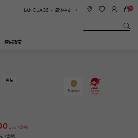
0
LANGUAGE -
简体中文
日本語
ENGLISH
한국
简体中文
繁体中文
购买指南
BREITLING
新娘
珠宝首饰
Picotan锁
百年灵
男装
IWC
NOMBRE
魅力
IWC
贵族
NTIN
PANERAI
eclat
00
沛纳海
埃克拉特
日元（含税）
0日元（含税）