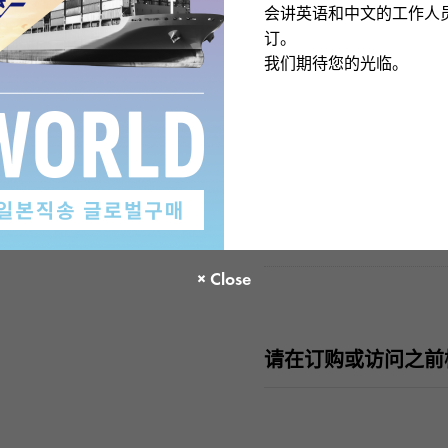
防水性
10
会讲英语和中文的工作人
订。
我们期待您的光临。
-
文字盘种
文字盘色
板
功能介绍
日
配件类
国际
请在订购或访问之前