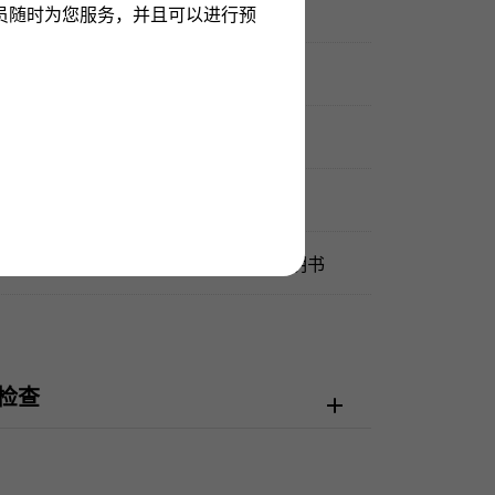
0m防水
员随时为您服务，并且可以进行预
岩/绿色罗马
期显示
保证（担保） / 正品包装盒 / 使用说明书
检查