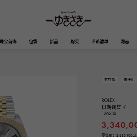
珠宝首饰
包袋
新品
购买
评论清单
网志
HUBLOT
OMEGA
品牌首饰
选择珠宝
奥塔克罗亚
凯利
宇舶
欧米茄
有存货
未使用
Breguet
PATEK PHILIPPE
DOUBLE TOP
YOBIKO
伊芙琳
钱包
宝gue
百达翡丽
ROLEX
双顶
洋子
日期调整 41
126333
RICHARD MILLE
VACHERON CONSTA
ALPHA
ALPHA putite
其他
3,340,0
理查德·米勒
江诗丹顿
阿尔法
阿尔法·珀蒂（Alpha Petit）
零售价：
2,630,10