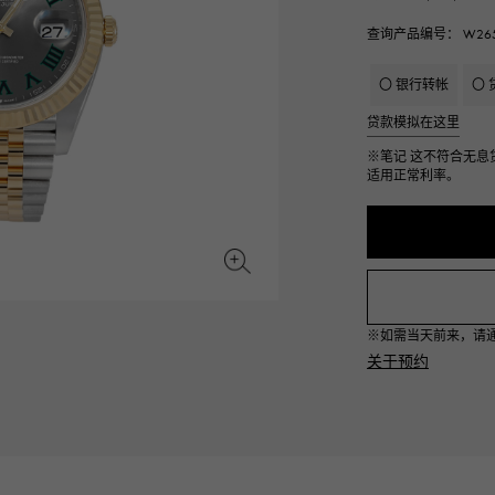
JAEGER LE COULTRE
CHANEL
爱马仕包包
TwinPinky
ANGLER
查询产品编号： W265
积家
香奈儿
双小指
钓鱼者
〇 银行转帐
〇 
BVLGARI
ZENITH
YUKIZAKI BACHIKAN
USED NOMBRE
贷款模拟在这里
宝格丽
真力时
雪崎梵蒂冈
贵族认证二手
※笔记
这不符合无息
适用正常利率。
TABLE CLOCK
VINTAGE WATCH
台钟
复古手表
对原始物珠宝一览
查看所有手表品牌
※如需当天前来，请通过L
关于预约