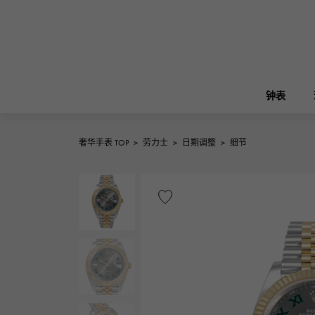
钟表
奢华手表 TOP
>
劳力士
>
日期调整
>
细节
ROLEX
雪崎
珠宝
伯金
劳力士
A.LANGE & SOHNE
REGALIA
花园派对
朗格与索恩
富豪
FRANCK MULLER
NOMBRE putite
配饰
弗兰克·穆勒（Frank Muller）
翁布利