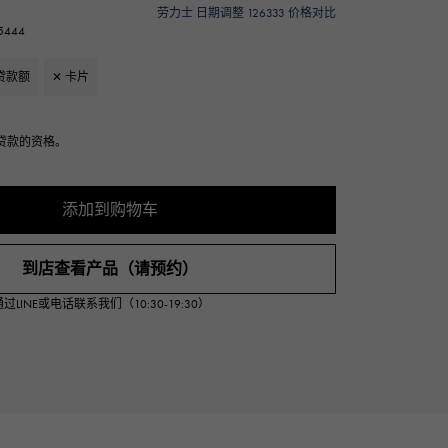
劳力士 日期调整 126333 价格对比
Cartier
ETERNITY
444
卡地亚
全圈排钻戒指
贷款额
✕ 卡片
TAG HEUER
USED ALPHA
豪雅（Tag Heuer）
Alpha 认证二手车
贷款的资格。
添加到购物车
到店查看产品（请预约）
INE或电话联系我们（10:30-19:30）