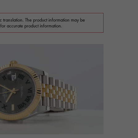
c translation. The product information may be
 for accurate product information.