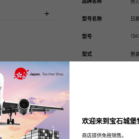
品牌名称
劳
型号名称
日
126
型号
型式
男
材质
不
大小
关于
手镯尺寸
关于
欢迎来到宝石城堡
机芯
自
商店提供免税销售。