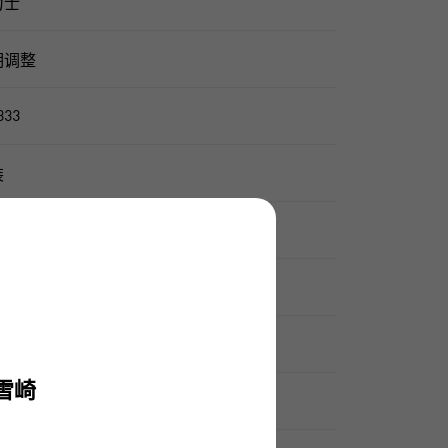
力士
期调整
333
装
锈钢材质 黄金
41.0mm
18.0cm
雪崎
动上弦