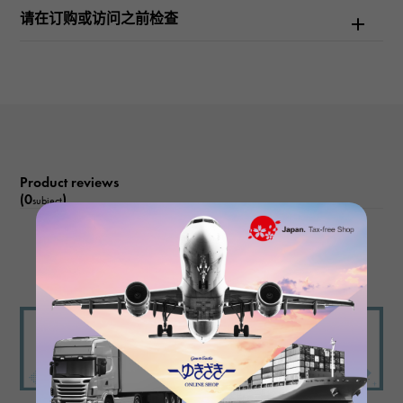
请在订购或访问之前检查
Product reviews
(0
)
subject
There are no product reviews.