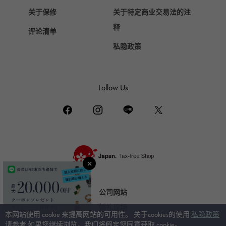
真力时
关于保修
关于特定商业交易法的注
DAMIANI
释
评论清单
达米亚尼
私隐政策
TUDOR
帝陀（Tudor）
TIFFANY&Co.
Follow Us
蒂芙尼
PIAGET
伯爵
BOUCHERON
布歇龙
BVLGARI
宝格丽
公司网站
RICHARD MILLE
婚礼现场
本网站使用 cookie 来提高网站的可用性。 关于cookies的使用
私隐政策
理查德·米勒
请参考 如果您继续浏览，我们将假定您同意获取 cookie。