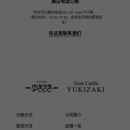
通过电话订购
IWC
您也可以拨打电话052-251-1666下订单。
万国
（营业时间：10:30-19:30，周末及节假日照常营
业）
PANERAI
沛纳海
在这里联系我们
BREITLING
百年灵
TAG HEUER
豪雅（TAG Heuer）
Van Cleef & Arpels
梵克雅宝
HERMES
爱马仕
Chopard
付款方式
公司简介
萧邦
配送方法
店铺一览
ZENITH