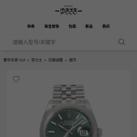
钟表
珠宝首饰
包袋
新品
购买
雪崎
伯金
奥塔克罗亚
ROLEX
HUBLOT
新娘
品牌首饰
选择珠宝
珠宝
珠宝首饰
劳力士
宇舶
奢华手表 TOP
>
劳力士
>
日期调整
>
细节
凯利
Picotan锁
OMEGA
BREITLING
欧米茄
百年灵
REGALIA
DOUBLE TOP
花园派对
伊芙琳
A.LANGE & SOHNE
富豪
Breguet
双顶
朗格与索恩
宝gue
YOBIKO
NOMBRE
钱包
魅力
PATEK PHILIPPE
洋子
IWC
贵族
IWC
百达翡丽
NOMBRE putite
ALPHA
配饰
其他
FRANCK MULLER
翁布利
RICHARD MILLE
阿尔法
弗兰克·穆勒（Frank
理查德·米勒
ALPHA putite
eclat
Muller）
阿尔法·珀蒂（Alpha Petit）
埃克拉特
爱马仕包包
VACHERON
PANERAI