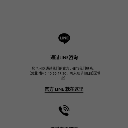
Breguet
宝gue
ROGER DUBUIS
罗杰·杜比斯
A.LANGE & SOHNE
朗格与索恩
HUBLOT
通过LINE咨询
宇舶
FRANCK MULLER
您也可以通过我们的官方LINE与我们联系。
（营业时间：10:30-19:30，周末及节假日照常营
弗兰克·穆勒（Frank Muller）
业）
CHANEL
官方 LINE 就在这里
香奈儿
HARRY WINSTON
哈里·温斯顿
JAEGER LE COULTRE
积家