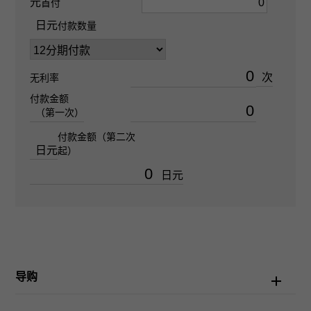
元
首付
日元
自动上弦
付款数量
防水性
次
无利率
100m防水
付款金额
（第一次）
文字盘种
付款金额（第二次
日元
起）
-
日元
文字盘色
薄荷绿/酒吧
功能介绍
导购
日期显示