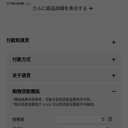
日期调整 36
品牌名称
劳力士
付款和退货
型号名称
日期调整
付款方式
型号
关于退货
126200
购物贷款模拟
型式
*模拟结果仅供参考，可能与实际还款金额有所不同。
*每月还款金额低于 3,000 日元的还款设置是不可能的。
男装
日
销售额
机芯