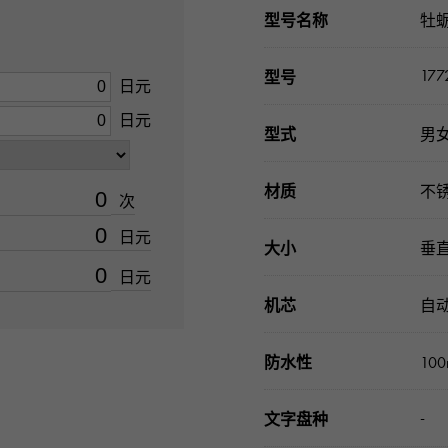
型号名称
牡
177
型号
日元
日元
型式
男
材质
不
次
日元
大小
垂直
日元
机芯
自
防水性
10
-
文字盘种