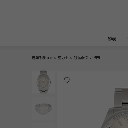
钟表
奢华手表 TOP
>
劳力士
>
牡蛎永恒
>
细节
ROLEX
雪崎
珠宝
伯金
劳力士
A.LANGE & SOHNE
REGALIA
花园派对
朗格与索恩
富豪
FRANCK MULLER
NOMBRE putite
配饰
弗兰克·穆勒（Frank Muller）
翁布利