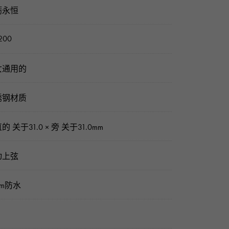
蛎永恒
200
女通用的
锈钢材质
的 关于31.0 × 旁 关于31.0mm
动上弦
0m防水