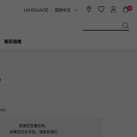
0
LANGUAGE -
简体中文
日本語
ENGLISH
한국
简体中文
繁体中文
购买指南
BREITLING
新娘
珠宝首饰
Picotan锁
百年灵
的
IWC
NOMBRE
魅力
IWC
贵族
741
NTIN
PANERAI
eclat
沛纳海
埃克拉特
感谢您签署合同。
如果您正在寻找，请联系我们