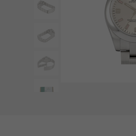
AUDEMARS PIGUET
RICH CROSS
爱彼（Audemars Piguet）
富十字
HARRY WINSTON
HIMAWARI
哈里·温斯顿
葵花
DUNAMIS
动力