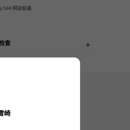
/369 阿拉伯语
检查
雪崎