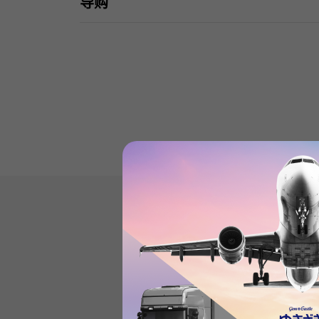
导购
Product reviews
(0
)
subject