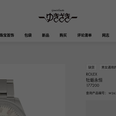
珠宝首饰
包袋
新品
购买
评论清单
网志
HUBLOT
OMEGA
品牌首饰
选择珠宝
奥塔克罗亚
凯利
宇舶
欧米茄
缺货
男女通用
ROLEX
Breguet
PATEK PHILIPPE
牡蛎永恒
DOUBLE TOP
YOBIKO
伊芙琳
钱包
宝gue
百达翡丽
177200
双顶
洋子
查询产品编号： W262
RICHARD MILLE
VACHERON CONSTA
ALPHA
ALPHA putite
其他
理查德·米勒
江诗丹顿
阿尔法
阿尔法·珀蒂（Alpha Petit）