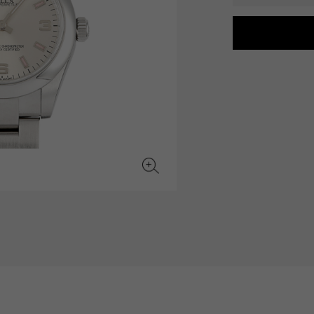
JAEGER LE COULTRE
CHANEL
爱马仕包包
TwinPinky
ANGLER
积家
香奈儿
双小指
钓鱼者
BVLGARI
ZENITH
YUKIZAKI BACHIKAN
USED NOMBRE
宝格丽
真力时
雪崎梵蒂冈
贵族认证二手
TABLE CLOCK
VINTAGE WATCH
台钟
复古手表
对原始物珠宝一览
查看所有手表品牌